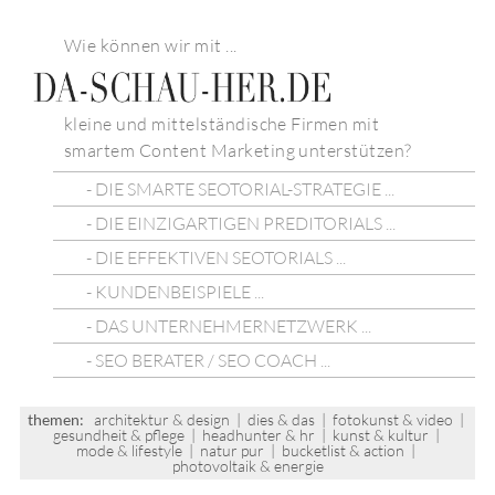
Wie können wir mit ...
kleine und mittelständische Firmen mit
smartem Content Marketing unterstützen?
- DIE SMARTE SEOTORIAL-STRATEGIE ...
- DIE EINZIGARTIGEN PREDITORIALS ...
- DIE EFFEKTIVEN SEOTORIALS ...
- KUNDENBEISPIELE ...
- DAS UNTERNEHMERNETZWERK ...
- SEO BERATER / SEO COACH ...
themen:
architektur & design
|
dies & das
|
fotokunst & video
|
gesundheit & pflege
|
headhunter & hr
|
kunst & kultur
|
mode & lifestyle
|
natur pur
|
bucketlist & action
|
photovoltaik & energie