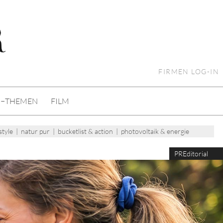
FIRMEN LOG-IN
I−THEMEN
FILM
style
|
natur pur
|
bucketlist & action
|
photovoltaik & energie
PREditorial