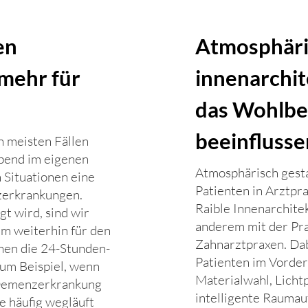
en
Atmosphäri
mehr für
innenarchit
das Wohlbe
beeinflusse
n meisten Fällen
bend im eigenen
Atmosphärisch gest
 Situationen eine
Patienten in Arztpra
zerkrankungen.
Raible Innenarchite
gt wird, sind wir
anderem mit der Pra
m weiterhin für den
Zahnarztpraxen. Dab
enen die 24-Stunden-
Patienten im Vorder
Zum Beispiel, wenn
Materialwahl, Licht
e Demenzerkrankung
intelligente Raumau
ne häufig wegläuft