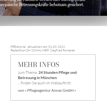
PREditorial · aktualisiert am: 01.08.2026
Redanktion DA SCHAU HER: Siegfried Romanek ·
MEHR INFOS
zum Thema:
24 Stunden Pflege und
Betreuung in München
... finden Sie auch im Webauftritt:
von « Pflegeagentur Annas GmbH »