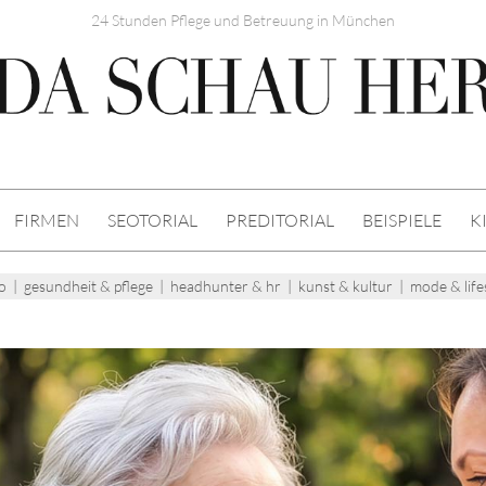
24 Stunden Pflege und Betreuung in München
FIRMEN
SEOTORIAL
PREDITORIAL
BEISPIELE
K
o
|
gesundheit & pflege
|
headhunter & hr
|
kunst & kultur
|
mode & life