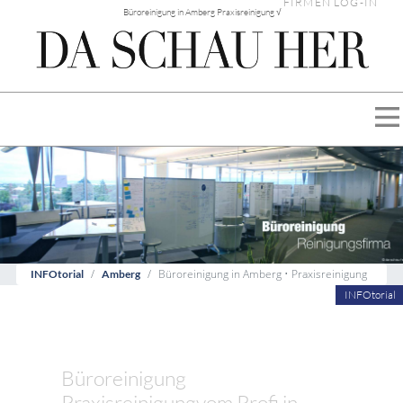
FIRMEN LOG-IN
Büroreinigung in Amberg Praxisreinigung √
Büroreinigung in Amberg • Praxisreinigung
INFOtorial
Amberg
INFOtorial
Büroreinigung
Praxisreinigungvom Profi in