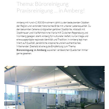
Thema: Büroreinigung
Praxisreinigung ... in Amberg!
Amberg mit rund 42.500 Einwohnern zählt zu den bedeutenden Städten
der Region und verbindet historisches Erbe mit urbaner Lebensqualität. Zu
den bekannten Sehenswürdigkeiten gehören Stadtbrille, Altstadt mit
Stadtmauer und Wallfahrtskirche Maria Hilf. Zwischen Regensburg und
Nürnberg gelegen, steht Amberg für kulturelle Vielfalt, kurze Wege und
eine ausgeprägte regionale Identität und Tradition. In Amberg legt man
Wert auf Qualität, persönliche Ansprache und ein authentisches
Miteinander. Deshalb ist eine gute Empfehlung zum Thema:
Büroreinigung in Amberg
aus einer verlässlichen Quelle hier immer
gerne gesehen.