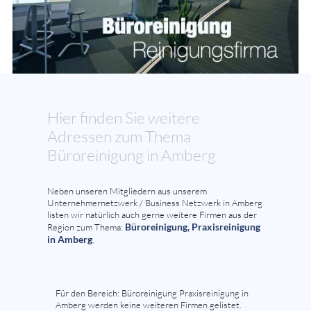
Hier finden Sie weitere
Adressen zum Thema
Büroreinigung in Amberg
Neben unseren Mitgliedern aus unserem
Unternehmernetzwerk / Business Netzwerk in Amberg
listen wir natürlich auch gerne weitere Firmen aus der
Büroreinigung, Praxisreinigung
Region zum Thema:
in Amberg
.
Für den Bereich: Büroreinigung Praxisreinigung in
Amberg werden keine weiteren Firmen gelistet.