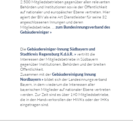
2.500 Mitgliedsbetrieben gegenüber allen relevanten
Behörden und Institutionen sowie der Öffentlichkeit
auf nationaler und europäischer Ebene vertreten. Hier
agiert der BIV als eine Art Dienstleister für seine 32
angeschlossenen Innungen und deren
Mitgliedsbetriebe. ...
zum
Bundesinnungsverband des
Gebäudereiniger »
Die
Gebäudereiniger-Innung Südbayern und
Stadtkreis Regensburg K.d.ö.R. »
vertritt die
Interessen der Mitgliedsbetriebe in Südbayern
gegenüber Institutionen, Behörden und der breiten
Öffentlichkeit.
Zusammen mit der
Gebäudereinigung Innung
Nordbayern »
bildet sich der Landesinnungsverband
Bayern, in dem wiederum die Interessen aller
bayerischen Mitglieder auf nationaler Ebene vertreten
werden. Zur Zeit sind es über 190 Mitgliedsbetriebe,
die in den Handwerksrollen der HWKs oder der IHKs
eingetragen sind.