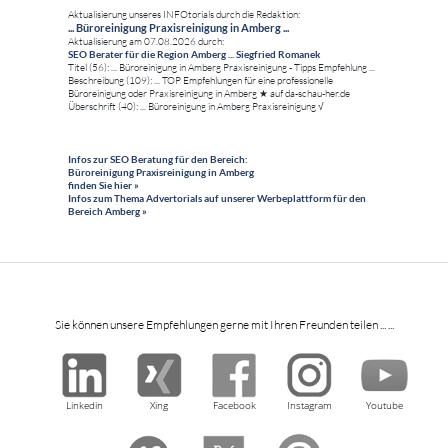
Aktualisierung unseres INFOtorials durch die Redaktion:
... Büroreinigung Praxisreinigung in Amberg ...
Aktualisierung am 07.08.2026 durch:
SEO Berater für die Region Amberg ... Siegfried Romanek
Titel (56): ... Büroreinigung in Amberg Praxisreinigung - Tipps Empfehlung ...
Beschreibung (109): ... TOP Empfehlungen für eine professionelle
Büroreinigung oder Praxisreinigung in Amberg ★ auf da-schau-her.de
Überschrift (40): ... Büroreinigung in Amberg Praxisreinigung √
Infos zur SEO Beratung für den Bereich:
Büroreinigung Praxisreinigung in Amberg
finden Sie hier »
Infos zum Thema Advertorials auf unserer Werbeplattform für den
Bereich Amberg »
Sie können unsere Empfehlungen gerne mit Ihren Freunden teilen ... ...
Linkedin
Xing
Facebook
Instagram
Youtube