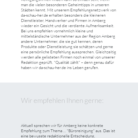
man die vielen besonderen Geheimtipps in unseren
Städten kennt. Mit unserem Empfehlungsnetzwerk von
da-schau-her.de erhalten besonders die kleineren
Dienstleister, Handwerker und Firmen in Amberg
wieder ein Gesicht und die verdiente Aufmerksamkeit.
Bei uns empfehlen vornehmlich kleine und
mittelständische Unternehmer aus der Region Amberg
andere Unternehmer, die sie gut kennen, deren
Produkte oder Dienstleistung sie schätzen und gerne
eine persönliche Empfehlung aussprechen. Gleichzeitig
werden alle gelisteten Firmen noch einmal von unserer
Redaktion geprüft. "Qualität zählt" – denn genau dafür
haben wir da-schau-her.de ins Leben gerufen.
Wir empfehlen Ihnen gerne:
Aktuell sprechen wir für Amberg keine konkrete
Empfehlung zum Thema ... "Büroreinigung" aus. Das ist
eine bewusste redaktionelle Entscheidung.