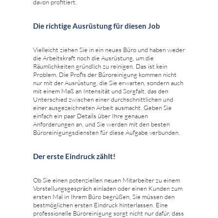
davon profitiert.
Die richtige Ausrüstung für diesen Job
Vielleicht ziehen Sie in ein neues Büro und haben weder
die Arbeitskraft noch die Ausrüstung, um die
Räumlichkeiten gründlich zu reinigen. Das ist kein
Problem. Die Profis der Büroreinigung kommen nicht
nur mit der Ausrüstung, die Sie erwarten, sondern auch
mit einem Maß an Intensität und Sorgfalt, das den
Unterschied zwischen einer durchschnittlichen und
einer ausgezeichneten Arbeit ausmacht. Geben Sie
einfach ein paar Details über Ihre genauen
Anforderungen an, und Sie werden mit den besten
Büroreinigungsdiensten für diese Aufgabe verbunden.
Der erste Eindruck zählt!
Ob Sie einen potenziellen neuen Mitarbeiter zu einem
Vorstellungsgespräch einladen oder einen Kunden zum
ersten Mal in Ihrem Büro begrüßen, Sie müssen den
bestmöglichen ersten Eindruck hinterlassen. Eine
professionelle Büroreinigung sorgt nicht nur dafür, dass