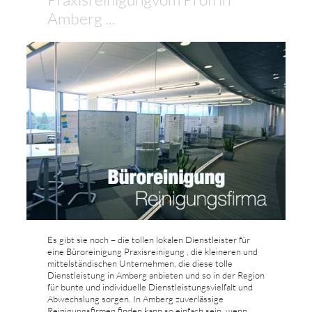
Amberg ...
Es gibt sie noch – die tollen lokalen Dienstleister für
eine Büroreinigung Praxisreinigung , die kleineren und
mittelständischen Unternehmen, die diese tolle
Dienstleistung in Amberg anbieten und so in der Region
für bunte und individuelle Dienstleistungsvielfalt und
Abwechslung sorgen. In Amberg zuverlässige
Reinigungsfirmen finden kann so einfach sein, wenn