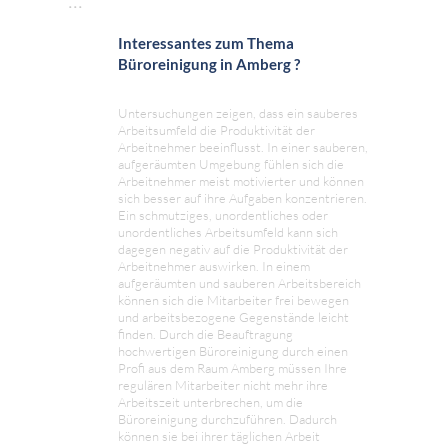
Interessantes zum Thema
Büroreinigung in Amberg ?
Untersuchungen zeigen, dass ein sauberes
Arbeitsumfeld die Produktivität der
Arbeitnehmer beeinflusst. In einer sauberen,
aufgeräumten Umgebung fühlen sich die
Arbeitnehmer meist motivierter und können
sich besser auf ihre Aufgaben konzentrieren.
Ein schmutziges, unordentliches oder
unordentliches Arbeitsumfeld kann sich
dagegen negativ auf die Produktivität der
Arbeitnehmer auswirken. In einem
aufgeräumten und sauberen Arbeitsbereich
können sich die Mitarbeiter frei bewegen
und arbeitsbezogene Gegenstände leicht
finden. Durch die Beauftragung
hochwertigen Büroreinigung durch einen
Profi aus dem Raum Amberg müssen Ihre
regulären Mitarbeiter nicht mehr ihre
Arbeitszeit unterbrechen, um die
Büroreinigung durchzuführen. Dadurch
können sie bei ihrer täglichen Arbeit