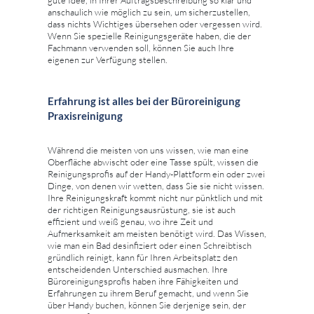
anschaulich wie möglich zu sein, um sicherzustellen,
dass nichts Wichtiges übersehen oder vergessen wird.
Wenn Sie spezielle Reinigungsgeräte haben, die der
Fachmann verwenden soll, können Sie auch Ihre
eigenen zur Verfügung stellen.
Erfahrung ist alles bei der Büroreinigung
Praxisreinigung
Während die meisten von uns wissen, wie man eine
Oberfläche abwischt oder eine Tasse spült, wissen die
Reinigungsprofis auf der Handy-Plattform ein oder zwei
Dinge, von denen wir wetten, dass Sie sie nicht wissen.
Ihre Reinigungskraft kommt nicht nur pünktlich und mit
der richtigen Reinigungsausrüstung, sie ist auch
effizient und weiß genau, wo ihre Zeit und
Aufmerksamkeit am meisten benötigt wird. Das Wissen,
wie man ein Bad desinfiziert oder einen Schreibtisch
gründlich reinigt, kann für Ihren Arbeitsplatz den
entscheidenden Unterschied ausmachen. Ihre
Büroreinigungsprofis haben ihre Fähigkeiten und
Erfahrungen zu ihrem Beruf gemacht, und wenn Sie
über Handy buchen, können Sie derjenige sein, der