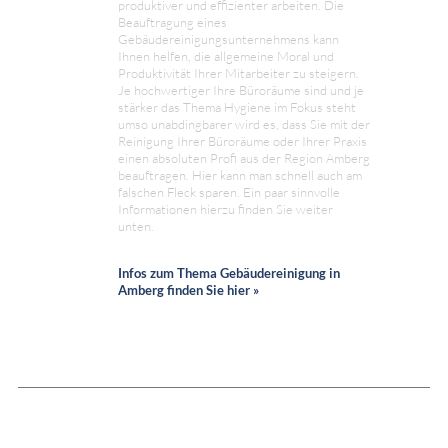
produktiver und effizienter arbeiten. Die
Beauftragung eines
Gebäudereinigungsunternehmens kann
Ihnen helfen, die allgemeine Moral und
Produktivität Ihrer Mitarbeiter zu steigern.
Je hochwertiger Ihre Büroräume sind und je
stärker das Thema Hygiene im Fokus steht
umso unabdingbarer wird es, dass Sie mit der
Reinigung Ihrer Büroräume oder Ihrer Praxis
einen absoluten Profi aus der Region Amberg
beauftragen. Hier kann man schnell auch am
falschen Fleck sparen. Ein paar sinnvolle
Informationen hierzu finden Sie weiter
unten.
Infos zum Thema Gebäudereinigung in
Amberg finden Sie hier »