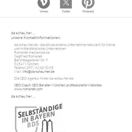
Vimeo
Twitter
Pinterest
da schau her ...
unsere Kontaktinformationen:
da-schau-her.de - das etwas andere Unternehmernetzwerk für kleine
und mittelständische Unternehmen
Romanek mediamodule
Siegfried Romanek
Berchtesgadener Str. 9
81547 München
Telefon: 089 / 62 00 90 65
Mail:
info@da-schau-her.de
Die SEO Agentur hinter da-schau-her.de:
SEO Coach, SEO Berater München, professionelle Websites
www.romanek.com
da schau her ...