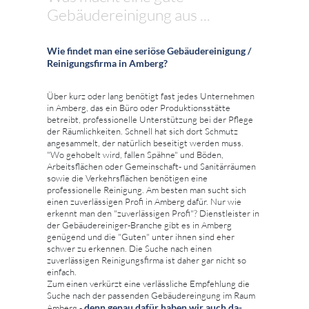
Gebäudereinigung aus ...
Wie findet man eine seriöse Gebäudereinigung /
Reinigungsfirma in Amberg?
Über kurz oder lang benötigt fast jedes Unternehmen
in Amberg, das ein Büro oder Produktionsstätte
betreibt, professionelle Unterstützung bei der Pflege
der Räumlichkeiten. Schnell hat sich dort Schmutz
angesammelt, der natürlich beseitigt werden muss.
"Wo gehobelt wird, fallen Spähne" und Böden,
Arbeitsflächen oder Gemeinschaft- und Sanitärräumen
sowie die Verkehrsflächen benötigen eine
professionelle Reinigung. Am besten man sucht sich
einen zuverlässigen Profi in Amberg dafür. Nur wie
erkennt man den "zuverlässigen Profi"? Dienstleister in
der Gebäudereiniger-Branche gibt es in Amberg
genügend und die "Guten" unter ihnen sind eher
schwer zu erkennen. Die Suche nach einen
zuverlässigen Reinigungsfirma ist daher gar nicht so
einfach.
Zum einen verkürzt eine verlässliche Empfehlung die
Suche nach der passenden Gebäudereingung im Raum
denn genau dafür haben wir auch da-
Amberg -