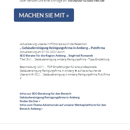
info@da-schau-her.de
oder senden uns eine Anfrage an:
MACHEN SIE MIT »
Aktualisierung unseres INFOtorials durch die Redaktion:
... Gebäudereinigung Reinigungsfirma in Amberg ... Putzfirma
Aktualisierung am 07.08.2026 durch:
SEO Berater für die Region Amberg ... Siegfried Romanek
Titel (56): ... Gebäudereinigung Amberg Reinigungsfirma - Tipps Empfehlung
...
Beschreibung (107): ... TOP Empfehlungen für eine professionelle
Gebäudereinigung Reinigungsfirma in Amberg ★ auf da-schau-her.de
Überschrift (52): ... Gebäudereinigung in Amberg Reinigungsfirma Putzfirma
√
Infos zur SEO Beratung für den Bereich:
Gebäudereinigung Reinigungsfirma in Amberg
finden Sie hier »
Infos zum Thema Advertorials auf unserer Werbeplattform für den
Bereich Amberg »