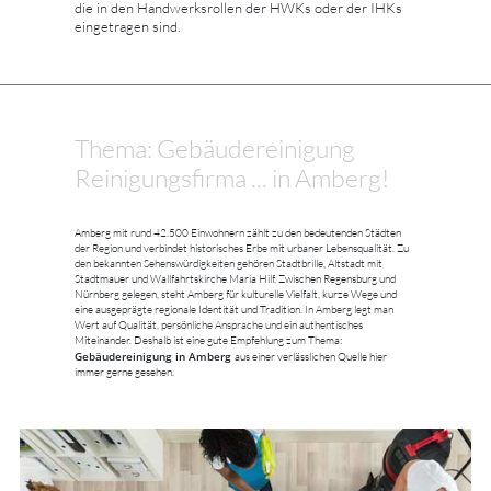
die in den Handwerksrollen der HWKs oder der IHKs
eingetragen sind.
Thema: Gebäudereinigung
Reinigungsfirma ... in Amberg!
Amberg mit rund 42.500 Einwohnern zählt zu den bedeutenden Städten
der Region und verbindet historisches Erbe mit urbaner Lebensqualität. Zu
den bekannten Sehenswürdigkeiten gehören Stadtbrille, Altstadt mit
Stadtmauer und Wallfahrtskirche Maria Hilf. Zwischen Regensburg und
Nürnberg gelegen, steht Amberg für kulturelle Vielfalt, kurze Wege und
eine ausgeprägte regionale Identität und Tradition. In Amberg legt man
Wert auf Qualität, persönliche Ansprache und ein authentisches
Miteinander. Deshalb ist eine gute Empfehlung zum Thema:
Gebäudereinigung in Amberg
aus einer verlässlichen Quelle hier
immer gerne gesehen.