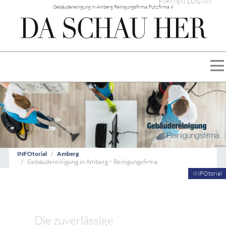
FIRMEN LOG-IN
Gebäudereinigung in Amberg Reinigungsfirma Putzfirma √
INFOtorial
Amberg
Gebäudereinigung in Amberg • Reinigungsfirma
INFOtorial
Die zuverlässige