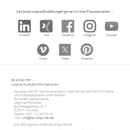
Sie können unsere Empfehlungen gerne mit Ihren Freunden teilen ... ...
Linkedin
Xing
Facebook
Instagram
Youtube
Vimeo
Twitter
Pinterest
da schau her ...
unsere Kontaktinformationen:
da-schau-her.de - das etwas andere Unternehmernetzwerk für kleine
und mittelständische Unternehmen
Romanek mediamodule
Siegfried Romanek
Berchtesgadener Str. 9
81547 München
Telefon: 089 / 62 00 90 65
Mail:
info@da-schau-her.de
Die SEO Agentur hinter da-schau-her.de: