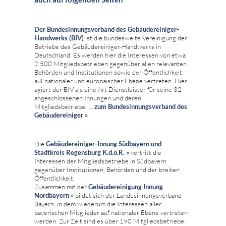
Der Bundesinnungsverband des Gebäudereiniger-
Handwerks (BIV)
ist die bundesweite Vereinigung der
Betriebe des Gebäudereiniger-Handwerks in
Deutschland. Es werden hier die Interessen von etwa
2.500 Mitgliedsbetrieben gegenüber allen relevanten
Behörden und Institutionen sowie der Öffentlichkeit
auf nationaler und europäischer Ebene vertreten. Hier
agiert der BIV als eine Art Dienstleister für seine 32
angeschlossenen Innungen und deren
Mitgliedsbetriebe. ...
zum
Bundesinnungsverband des
Gebäudereiniger »
Die
Gebäudereiniger-Innung Südbayern und
Stadtkreis Regensburg K.d.ö.R. »
vertritt die
Interessen der Mitgliedsbetriebe in Südbayern
gegenüber Institutionen, Behörden und der breiten
Öffentlichkeit.
Zusammen mit der
Gebäudereinigung Innung
Nordbayern »
bildet sich der Landesinnungsverband
Bayern, in dem wiederum die Interessen aller
bayerischen Mitglieder auf nationaler Ebene vertreten
werden. Zur Zeit sind es über 190 Mitgliedsbetriebe,