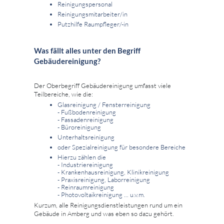
Reinigungspersonal
Reinigungsmitarbeiter/in
Putzhilfe Raumpfleger/-in
Was fällt alles unter den Begriff
Gebäudereinigung?
Der Oberbegriff Gebäudereinigung umfasst viele
Teilbereiche, wie die:
Glasreinigung / Fensterreinigung
- Fußbodenreinigung
- Fassadenreinigung
- Büroreinigung
Unterhaltsreinigung
oder Spezialreinigung für besondere Bereiche
Hierzu zählen die
- Industriereinigung
- Krankenhausreinigung, Klinikreinigung
- Praxisreinigung, Laborreinigung
- Reinraumreinigung
- Photovoltaikreinigung ... u.v.m.
Kurzum, alle Reinigungsdienstleistungen rund um ein
Gebäude in Amberg und was eben so dazu gehört.