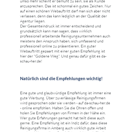
umso mehr scheint er bemüht zu sein, sie als Kunde
anzusprechen. Das ist schonmal ein gutes Zeichen. Nur
auf einen schönen Webauftritt darf man sich aber nicht
verlassen, denn das kann lediglich an der Qualität der
Agentur liegen.
Der Gesamteindruck ist immer entscheidend und
grundsätzlich kann man sagen, dass wirklich
professionell arbeitende Reinigungsunternehmen auch
meistens den Anspruch haben, sich umfassend und
professionell online zu präsentieren. Ein guter
Webauftritt gepaart mit einer guten Empfehlung ist
hier der "Goldene Weg". Und genau dafür gibt es da-
schau-her.de!
Natürlich sind die Empfehlungen wichtig!
Eine gute und glaubwürdige Empfehlung ist immer eine
gute Werbung. Über zuverlässige Reinigungsfirmen
wird gesprochen oder sie werden - auf da-schau-her.de
- online empfohlen. Halten Sie die Ohren offen und
holen Sie Empfehlungen von Firmen in der Nähe ein.
Wer gute Erfahrungen gemacht hat teilt diese auch
gerne. Eine Empfehlung ist ein Indiz dafür, dass diese
Reinigungsfirma in Amberg auch wirklich gute Arbeit