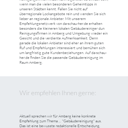
wenn man die vielen besonderen Geheimtipps in
unseren Städten kennt. Fallen Sie nicht auf
überregionale Lockangebote rein und wenden Sie sich
lieber an regionale Anbieter. Mit unserem
Empfehlungsnetzwerk von da-schau-her.de erhalten
besonders die kleineren lokalen Gebäudereiniger dun
Reinigungsfirmen in Amberg und Umgebung wieder ein
Gesicht und die verdiente Aufmerksamkeit. Denn
gerade die lokalen Anbieter sind eher an ihrem guten
Ruf und Empfehlungen interessiert und bemühen sich
um langfristig gute Kundenbeziehungen. Auf da-schau-
her.de finden Sie die passende Gebäudereinigung im
Raum Amberg.
Wir empfehlen Ihnen gerne:
Aktuell sprechen wir für Amberg keine konkrete
Empfehlung zum Thema ... "Gebäudereinigung" aus.
Das ist eine bewusste redaktionelle Entscheidung.