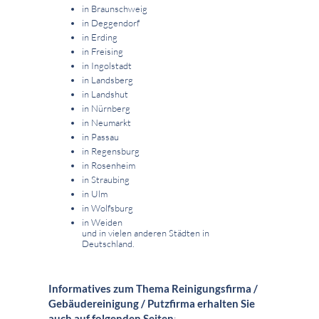
in Braunschweig
in Deggendorf
in Erding
in Freising
in Ingolstadt
in Landsberg
in Landshut
in Nürnberg
in Neumarkt
in Passau
in Regensburg
in Rosenheim
in Straubing
in Ulm
in Wolfsburg
in Weiden
und in vielen anderen Städten in
Deutschland.
Informatives zum Thema Reinigungsfirma /
Gebäudereinigung / Putzfirma erhalten Sie
auch auf folgenden Seiten
: