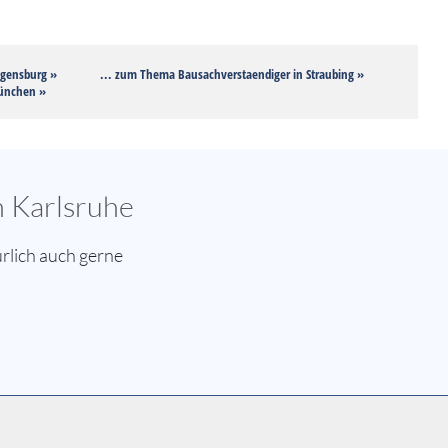
egensburg »
... zum Thema Bausachverstaendiger in Straubing »
München »
n Karlsruhe
rlich auch gerne