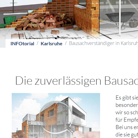
Bausachverständiger in Karlsru
INFOtorial
Karlsruhe
Die zuverlässigen Bausac
Es gibt s
besondere
wir so sc
für Empfe
Bei uns e
die sie g