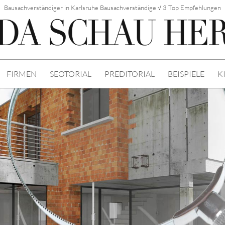
Bausachverständiger in Karlsruhe Bausachverständige √ 3 Top Empfehlungen
FIRMEN
SEOTORIAL
PREDITORIAL
BEISPIELE
K