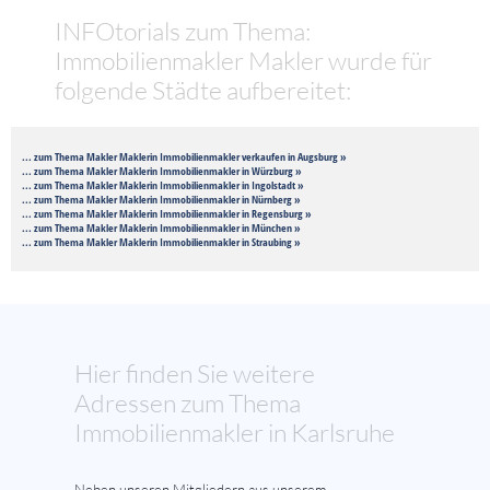
INFOtorials zum Thema:
Immobilienmakler Makler wurde für
folgende Städte aufbereitet:
... zum Thema Makler Maklerin Immobilienmakler verkaufen in Augsburg »
... zum Thema Makler Maklerin Immobilienmakler in Würzburg »
... zum Thema Makler Maklerin Immobilienmakler in Ingolstadt »
... zum Thema Makler Maklerin Immobilienmakler in Nürnberg »
... zum Thema Makler Maklerin Immobilienmakler in Regensburg »
... zum Thema Makler Maklerin Immobilienmakler in München »
... zum Thema Makler Maklerin Immobilienmakler in Straubing »
Hier finden Sie weitere
Adressen zum Thema
Immobilienmakler in Karlsruhe
Neben unseren Mitgliedern aus unserem