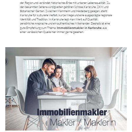
der Region und verbindet historisches Erbe mit urbaner Lebensqualität. Zu
den bekannten Sehenswürdigkeiten gehören Schloss Karlsruhe, ZKM und
Botanischer Garten. Zwischen Mannheim und Heidelberg gelegen, steht
Karlsruhe für kulturelle Vielfalt, kurze Wege und eine ausgeprägte regionale
Identität und Tradition. In Karlsruhe legt man Wert auf Qualität,
persönliche Ansprache und ein authentisches Miteinander. Deshalb ist eine
Immobilienmakler in Karlsruhe
gute Empfehlung zum Thema:
aus
einer verlässlichen Quelle hier immer gerne gesehen.