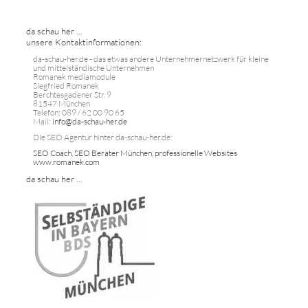
da schau her ...
unsere Kontaktinformationen:
da-schau-her.de - das etwas andere Unternehmernetzwerk für kleine
und mittelständische Unternehmen
Romanek mediamodule
Siegfried Romanek
Berchtesgadener Str. 9
81547 München
Telefon: 089 / 62 00 90 65
Mail:
info@da-schau-her.de
Die SEO Agentur hinter da-schau-her.de:
SEO Coach, SEO Berater München, professionelle Websites
www.romanek.com
da schau her ...