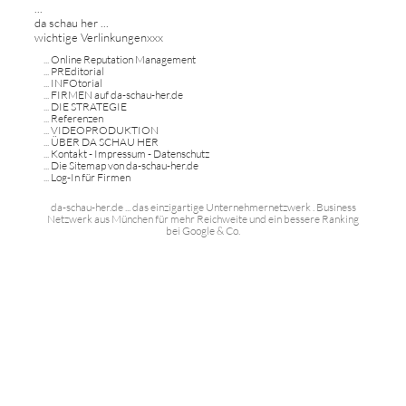
...
da schau her ...
wichtige Verlinkungenxxx
...
Online Reputation Management
...
PREditorial
...
INFOtorial
...
FIRMEN auf da-schau-her.de
...
DIE STRATEGIE
...
Referenzen
...
VIDEOPRODUKTION
...
ÜBER DA SCHAU HER
...
Kontakt - Impressum - Datenschutz
...
Die Sitemap von da-schau-her.de
...
Log-In für Firmen
da-schau-her.de ... das einzigartige Unternehmernetzwerk . Business
Netzwerk aus München für mehr Reichweite und ein bessere Ranking
bei Google & Co.