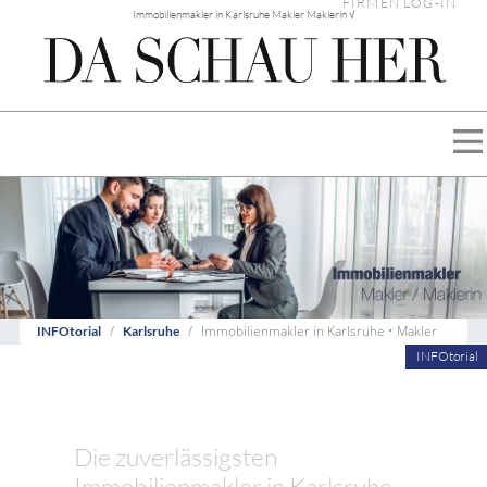
FIRMEN LOG-IN
Immobilienmakler in Karlsruhe Makler Maklerin √
Immobilienmakler in Karlsruhe • Makler
INFOtorial
Karlsruhe
INFOtorial
Die zuverlässigsten
Immobilienmakler in Karlsruhe