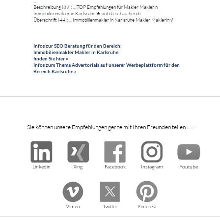
...
Beschreibung (89): ... TOP Empfehlungen für Makler Maklerin
Immobilienmakler in Karlsruhe ★ auf da-schau-her.de
Überschrift (44): ... Immobilienmakler in Karlsruhe Makler Maklerin √
Infos zur SEO Beratung für den Bereich:
Immobilienmakler Makler in Karlsruhe
finden Sie hier »
Infos zum Thema Advertorials auf unserer Werbeplattform für den
Bereich Karlsruhe »
Sie können unsere Empfehlungen gerne mit Ihren Freunden teilen ... ...
Linkedin
Xing
Facebook
Instagram
Youtube
Vimeo
Twitter
Pinterest