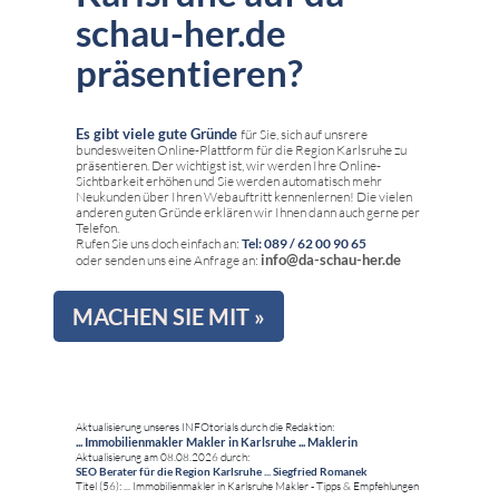
schau-her.de
präsentieren?
Es gibt viele gute Gründe
für Sie, sich auf unsrere
bundesweiten Online-Plattform für die Region Karlsruhe zu
präsentieren. Der wichtigst ist, wir werden Ihre Online-
Sichtbarkeit erhöhen und Sie werden automatisch mehr
Neukunden über Ihren Webauftritt kennenlernen! Die vielen
anderen guten Gründe erklären wir Ihnen dann auch gerne per
Telefon.
Rufen Sie uns doch einfach an:
Tel: 089 / 62 00 90 65
info@da-schau-her.de
oder senden uns eine Anfrage an:
MACHEN SIE MIT »
Aktualisierung unseres INFOtorials durch die Redaktion:
... Immobilienmakler Makler in Karlsruhe ... Maklerin
Aktualisierung am 08.08.2026 durch:
SEO Berater für die Region Karlsruhe ... Siegfried Romanek
Titel (56): ... Immobilienmakler in Karlsruhe Makler - Tipps & Empfehlungen