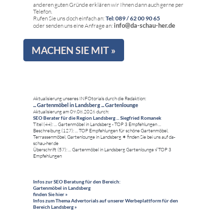
anderen guten Gründe erklären wir Ihnen dann auch gerne per
Telefon.
Rufen Sie uns doch einfach an:
Tel: 089 / 62 00 90 65
info@da-schau-her.de
oder senden uns eine Anfrage an:
MACHEN SIE MIT »
Aktualisierung unseres INFOtorials durch die Redaktion:
... Gartenmöbel in Landsberg ... Gartenlounge
Aktualisierung am 09.08.2026 durch:
SEO Berater für die Region Landsberg ... Siegfried Romanek
Titel (44): ... Gartenmöbel in Landsberg - TOP 3 Empfehlungen ...
Beschreibung (127): ... TOP Empfehlungen für schöne Gartenmöbel,
Terrassenmöbel, Gartenlounge in Landsberg ✶ finden Sie bei uns auf da-
schau-her.de
Überschrift (57): ... Gartenmöbel in Landsberg Gartenlounge √ TOP 3
Empfehlungen
Infos zur SEO Beratung für den Bereich:
Gartenmöbel in Landsberg
finden Sie hier »
Infos zum Thema Advertorials auf unserer Werbeplattform für den
Bereich Landsberg »