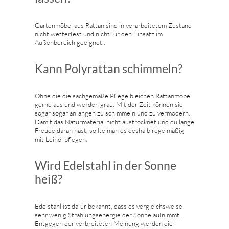
Gartenmöbel aus Rattan sind in verarbeitetem Zustand
nicht wetterfest und nicht für den Einsatz im
Außenbereich geeignet..
Kann Polyrattan schimmeln?
Ohne die die sachgemäße Pflege bleichen Rattanmöbel
gerne aus und werden grau. Mit der Zeit können sie
sogar sogar anfangen zu schimmeln und zu vermodern.
Damit das Naturmaterial nicht austrocknet und du lange
Freude daran hast, sollte man es deshalb regelmäßig
mit Leinöl pflegen.
Wird Edelstahl in der Sonne
heiß?
Edelstahl ist dafür bekannt, dass es vergleichsweise
sehr wenig Strahlungsenergie der Sonne aufnimmt.
Entgegen der verbreiteten Meinung werden die