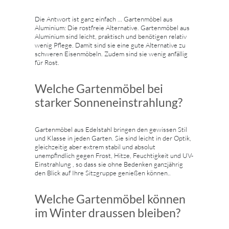
Die Antwort ist ganz einfach ... Gartenmöbel aus
Aluminium: Die rostfreie Alternative. Gartenmöbel aus
Aluminium sind leicht, praktisch und benötigen relativ
wenig Pflege. Damit sind sie eine gute Alternative zu
schweren Eisenmöbeln. Zudem sind sie wenig anfällig
für Rost.
Welche Gartenmöbel bei
starker Sonneneinstrahlung?
Gartenmöbel aus Edelstahl bringen den gewissen Stil
und Klasse in jeden Garten. Sie sind leicht in der Optik,
gleichzeitig aber extrem stabil und absolut
unempfindlich gegen Frost, Hitze, Feuchtigkeit und UV-
Einstrahlung , so dass sie ohne Bedenken ganzjährig
den Blick auf Ihre Sitzgruppe genießen können..
Welche Gartenmöbel können
im Winter draussen bleiben?