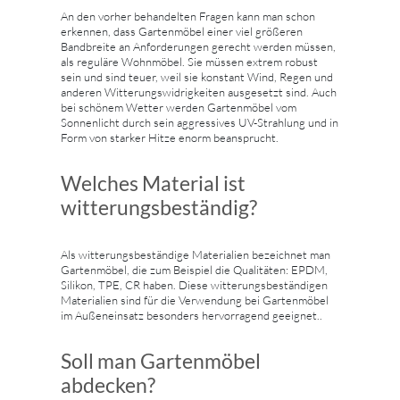
An den vorher behandelten Fragen kann man schon
erkennen, dass Gartenmöbel einer viel größeren
Bandbreite an Anforderungen gerecht werden müssen,
als reguläre Wohnmöbel. Sie müssen extrem robust
sein und sind teuer, weil sie konstant Wind, Regen und
anderen Witterungswidrigkeiten ausgesetzt sind. Auch
bei schönem Wetter werden Gartenmöbel vom
Sonnenlicht durch sein aggressives UV-Strahlung und in
Form von starker Hitze enorm beansprucht.
Welches Material ist
witterungsbeständig?
Als witterungsbeständige Materialien bezeichnet man
Gartenmöbel, die zum Beispiel die Qualitäten: EPDM,
Silikon, TPE, CR haben. Diese witterungsbeständigen
Materialien sind für die Verwendung bei Gartenmöbel
im Außeneinsatz besonders hervorragend geeignet..
Soll man Gartenmöbel
abdecken?