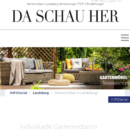
FIRMEN LOG-IN
Gartenmöbel in Landsberg Gartenlounge √ TOP 3 Empfehlungen
Gartenmöbel in Landsberg •
INFOtorial
Landsberg
INFOtorial
Individuelle Gartenmöbel in