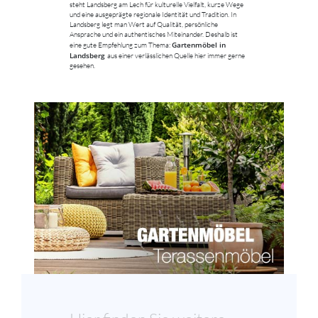
steht Landsberg am Lech für kulturelle Vielfalt, kurze Wege
und eine ausgeprägte regionale Identität und Tradition. In
Landsberg legt man Wert auf Qualität, persönliche
Ansprache und ein authentisches Miteinander. Deshalb ist
Gartenmöbel in
eine gute Empfehlung zum Thema:
Landsberg
aus einer verlässlichen Quelle hier immer gerne
gesehen.