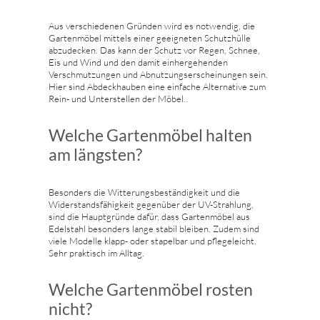
Aus verschiedenen Gründen wird es notwendig, die
Gartenmöbel mittels einer geeigneten Schutzhülle
abzudecken. Das kann der Schutz vor Regen, Schnee,
Eis und Wind und den damit einhergehenden
Verschmutzungen und Abnutzungserscheinungen sein.
Hier sind Abdeckhauben eine einfache Alternative zum
Rein- und Unterstellen der Möbel..
Welche Gartenmöbel halten
am längsten?
Besonders die Witterungsbeständigkeit und die
Widerstandsfähigkeit gegenüber der UV-Strahlung,
sind die Hauptgründe dafür, dass Gartenmöbel aus
Edelstahl besonders lange stabil bleiben. Zudem sind
viele Modelle klapp- oder stapelbar und pflegeleicht.
Sehr praktisch im Alltag.
Welche Gartenmöbel rosten
nicht?