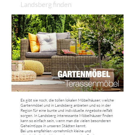
Landsberg finden
Es gibt sie noch, die tollen lokalen Möbelhäuser, welche
Gartenmöbel und in Landsberg anbieten und so in der
Region für eine bunte und individuelle Angebotsvielfalt
sorgen. In Landsberg interessante Möbelhäuser finden
kann so einfach sein, wenn man die vielen besonderen
Geheimtipps in unseren Städten kennt.
Bei uns empfehlen vornehmlich kleine und