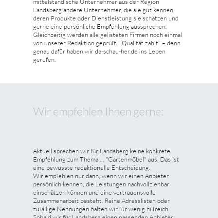
mittelständische Unternehmer aus der Region
Landsberg andere Unternehmer, die sie gut kennen,
deren Produkte oder Dienstleistung sie schätzen und
gerne eine persönliche Empfehlung aussprechen.
Gleichzeitig werden alle gelisteten Firmen noch einmal
von unserer Redaktion geprüft. "Qualität zählt" – denn
genau dafür haben wir da-schau-her.de ins Leben
gerufen.
Wir empfehlen Ihnen gerne:
Aktuell sprechen wir für Landsberg keine konkrete
Empfehlung zum Thema ... "Gartenmöbel" aus. Das ist
eine bewusste redaktionelle Entscheidung.
Wir empfehlen nur dann, wenn wir einen Anbieter
persönlich kennen, die Leistungen nachvollziehbar
einschätzen können und eine vertrauensvolle
Zusammenarbeit besteht. Reine Adresslisten oder
zufällige Nennungen halten wir für wenig hilfreich.
Sobald wir für Landsberg einen passenden Anbieter