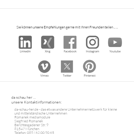
Sie können unsere Empfehlungen gerne mit Ihren Freunden teilen ... ...
Linkedin
Xing
Facebook
Instagram
Youtube
Vimeo
Twitter
Pinterest
da schau her ...
unsere Kontaktinformationen:
da-schau-her.de - das etwas andere Unternehmernetzwerk für kleine
und mittelständische Unternehmen
Romanek mediamodule
Siegfried Romanek
Berchtesgadener Str. 9
81547 München
Telefon: 089 / 62 00 90 65