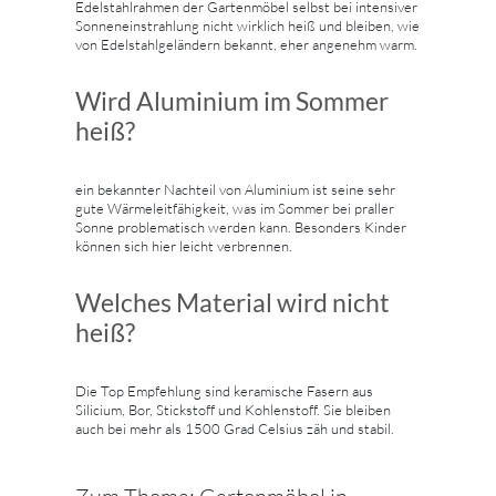
Edelstahlrahmen der Gartenmöbel selbst bei intensiver
Sonneneinstrahlung nicht wirklich heiß und bleiben, wie
von Edelstahlgeländern bekannt, eher angenehm warm.
Wird Aluminium im Sommer
heiß?
ein bekannter Nachteil von Aluminium ist seine sehr
gute Wärmeleitfähigkeit, was im Sommer bei praller
Sonne problematisch werden kann. Besonders Kinder
können sich hier leicht verbrennen.
Welches Material wird nicht
heiß?
Die Top Empfehlung sind keramische Fasern aus
Silicium, Bor, Stickstoff und Kohlenstoff. Sie bleiben
auch bei mehr als 1500 Grad Celsius zäh und stabil.