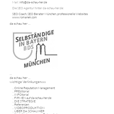
Mail:
info@da-schau-her.de
Die SEO Agentur hinter da-schau-her.de:
SEO Coach, SEO Berater München, professionelle Websites
www.romanek.com
da schau her ...
...
da schau her ...
wichtige Verlinkungenxxx
...
Online Reputation Management
...
PREditorial
...
INFOtorial
...
FIRMEN auf da-schau-her.de
...
DIE STRATEGIE
...
Referenzen
...
VIDEOPRODUKTION
...
ÜBER DA SCHAU HER