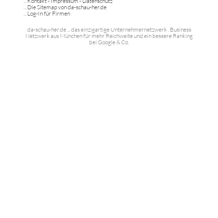
...
Kontakt - Impressum - Datenschutz
...
Die Sitemap von da-schau-her.de
...
Log-In für Firmen
da-schau-her.de ... das einzigartige Unternehmernetzwerk . Business
Netzwerk aus München für mehr Reichweite und ein bessere Ranking
bei Google & Co.