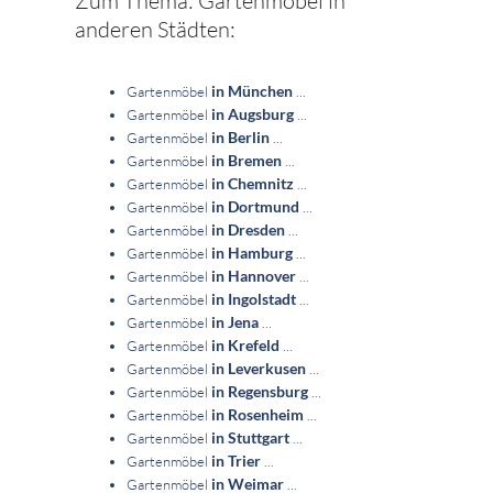
Zum Thema: Gartenmöbel in
anderen Städten:
in München
Gartenmöbel
...
in Augsburg
Gartenmöbel
...
in Berlin
Gartenmöbel
...
in Bremen
Gartenmöbel
...
in Chemnitz
Gartenmöbel
...
in Dortmund
Gartenmöbel
...
in Dresden
Gartenmöbel
...
in Hamburg
Gartenmöbel
...
in Hannover
Gartenmöbel
...
in Ingolstadt
Gartenmöbel
...
in Jena
Gartenmöbel
...
in Krefeld
Gartenmöbel
...
in Leverkusen
Gartenmöbel
...
in Regensburg
Gartenmöbel
...
in Rosenheim
Gartenmöbel
...
in Stuttgart
Gartenmöbel
...
in Trier
Gartenmöbel
...
in Weimar
Gartenmöbel
...