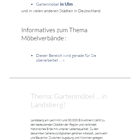
in Ulm
Gartenmöbel
...
und in vielen anderen Städten in Deutschland.
Informatives zum Thema
Möbelverbände :
Dieser Bereich wird gerade für Sie
überarbeitet ...
»
Thema: Gartenmöbel ... in
Landsberg!
Landsberg am Lech mit rund 30.000 Einwohnern zählt zu
den bedeutenden Städten der Region und verbindet
historisches Erbe mit urbaner Lebensqualität. Zu den
bekannten Sehenswürdigkeiten gehören Altstadt, Lechwehr
und Bayertor. Zwischen Augsburg und München gelegen,