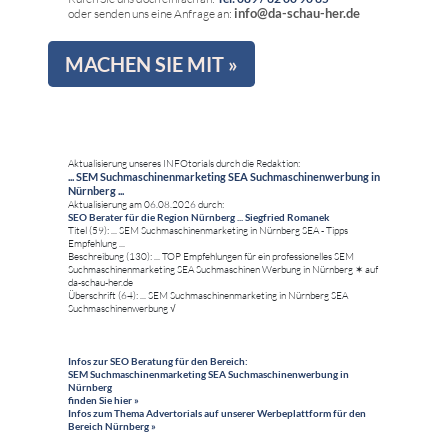
info@da-schau-her.de
oder senden uns eine Anfrage an:
MACHEN SIE MIT »
Aktualisierung unseres INFOtorials durch die Redaktion:
... SEM Suchmaschinenmarketing SEA Suchmaschinenwerbung in
Nürnberg ...
Aktualisierung am 06.08.2026 durch:
SEO Berater für die Region Nürnberg ... Siegfried Romanek
Titel (59): ... SEM Suchmaschinenmarketing in Nürnberg SEA - Tipps
Empfehlung ...
Beschreibung (130): ... TOP Empfehlungen für ein professionelles SEM
Suchmaschinenmarketing SEA Suchmaschinen Werbung in Nürnberg ✶ auf
da-schau-her.de
Überschrift (64): ... SEM Suchmaschinenmarketing in Nürnberg SEA
Suchmaschinenwerbung √
Infos zur SEO Beratung für den Bereich:
SEM Suchmaschinenmarketing SEA Suchmaschinenwerbung in
Nürnberg
finden Sie hier »
Infos zum Thema Advertorials auf unserer Werbeplattform für den
Bereich Nürnberg »