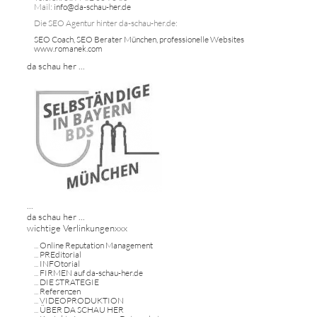
Mail:
info@da-schau-her.de
Die SEO Agentur hinter da-schau-her.de:
SEO Coach, SEO Berater München, professionelle Websites
www.romanek.com
da schau her ...
...
da schau her ...
wichtige Verlinkungenxxx
...
Online Reputation Management
...
PREditorial
...
INFOtorial
...
FIRMEN auf da-schau-her.de
...
DIE STRATEGIE
...
Referenzen
...
VIDEOPRODUKTION
...
ÜBER DA SCHAU HER