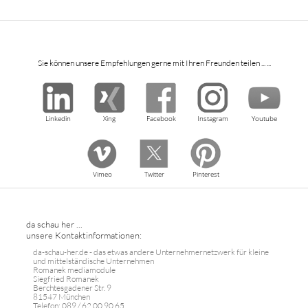
Sie können unsere Empfehlungen gerne mit Ihren Freunden teilen ... ...
Linkedin
Xing
Facebook
Instagram
Youtube
Vimeo
Twitter
Pinterest
da schau her ...
unsere Kontaktinformationen:
da-schau-her.de - das etwas andere Unternehmernetzwerk für kleine
und mittelständische Unternehmen
Romanek mediamodule
Siegfried Romanek
Berchtesgadener Str. 9
81547 München
Telefon: 089 / 62 00 90 65