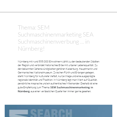
Thema: SEM
Suchmaschinenmarketing SEA
Suchmaschinenwerbung ... in
Nürnberg!
Nürnberg mit rund 555.000 Einwohnern zählt zu den bedeutenden Städten
der Region und verbindet historisches Erbe mit urbaner Lebensqualität. Zu
den bekannten Sehenswürdigkeiten gehören Kaiserburg, Hauptmarkt und
Germanisches Nationalmuseum. Zwischen Fürth und Erlangen gelegen,
steht Nürnberg für kulturelle Vielfalt, kurze Wege und eine ausgeprägte
regionale Identität und Tradition. In Nürnberg legt man Wert auf Qualität,
persönliche Ansprache und ein authentisches Miteinander. Deshalb ist eine
SEM Suchmaschinenmarketing in
gute Empfehlung zum Thema:
Nürnberg
aus einer verlässlichen Quelle hier immer gerne gesehen.