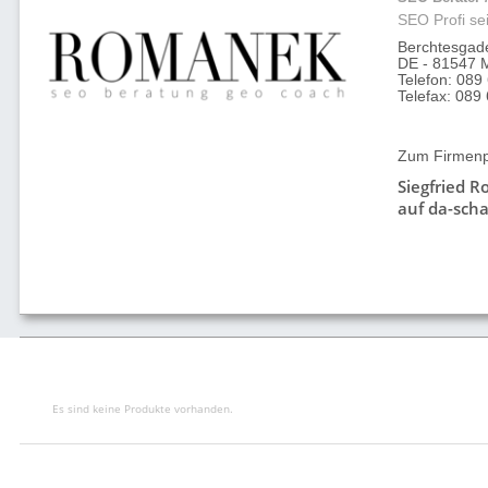
SEO Profi se
Berchtesgade
DE - 81547 
Telefon: 08
Telefax: 089
Zum Firmenpr
Siegfried 
auf da-scha
Es sind keine Produkte vorhanden.