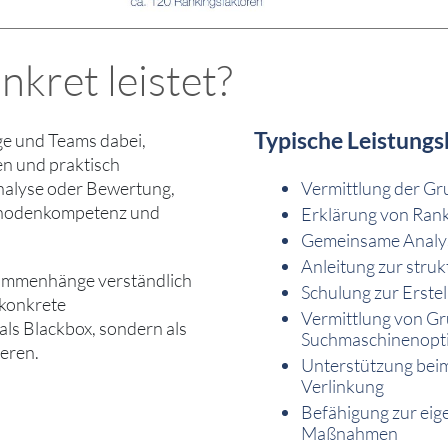
kret leistet?
Typische Leistungs
ge und Teams dabei,
n und praktisch
Analyse oder Bewertung,
Vermittlung der G
thodenkompetenz und
Erklärung von Rank
Gemeinsame Analys
Anleitung zur str
sammenhänge verständlich
Schulung zur Erste
 konkrete
Vermittlung von Gr
 als Blackbox, sondern als
Suchmaschinenopt
eren.
Unterstützung beim
Verlinkung
Befähigung zur eig
Maßnahmen