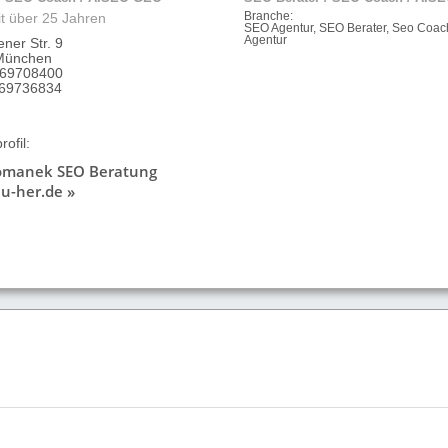
it über 25 Jahren
Branche:
SEO Agentur, SEO Berater, Seo Coa
Agentur
ner Str. 9
München
9 69708400
 69736834
ofil:
Romanek SEO Beratung
u-her.de »