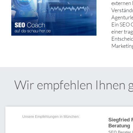
externen
Verständn
Agenturle
Ein SEO C
einer tra
Entscheid
Marketing
Wir empfehlen Ihnen 
Unsere Empfehlungen in München:
Siegfried
Beratung
SEO Berater