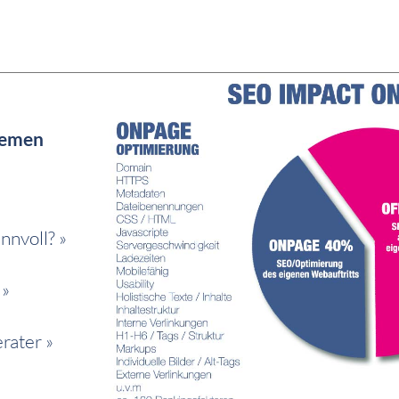
Themen
nnvoll? »
 »
rater »