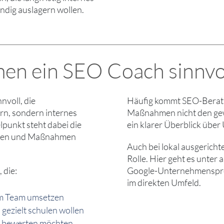
dig auslagern wollen.
n ein SEO Coach sinnvoll
nvoll, die
Häufig kommt SEO-Berat
rn, sondern internes
Maßnahmen nicht den gew
punkt steht dabei die
ein klarer Überblick über
effen und Maßnahmen
Auch bei lokal ausgericht
Rolle. Hier geht es unter
 die:
Google-Unternehmensprof
im direkten Umfeld.
im Team umsetzen
ezielt schulen wollen
nd bewerten möchten