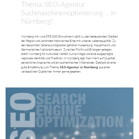
Thema: SEO-Agentur
Suchmaschinenoptimierung ... in
Nürnberg!
Nürnberg mit rund 555.000 Einwohnern zählt zu den bedeutenden Städten
der Region und verbindet historisches Erbe mit urbaner Lebensqualität. Zu
den bekannten Sehenswürdigkeiten gehören Kaiserburg, Hauptmarkt und
Germanisches Nationalmuseum. Zwischen Fürth und Erlangen gelegen,
steht Nürnberg für kulturelle Vielfalt, kurze Wege und eine ausgeprägte
regionale Identität und Tradition. In Nürnberg legt man Wert auf Qualität,
persönliche Ansprache und ein authentisches Miteinander. Deshalb ist eine
SEO-Agentur in Nürnberg
gute Empfehlung zum Thema:
aus einer
verlässlichen Quelle hier immer gerne gesehen.