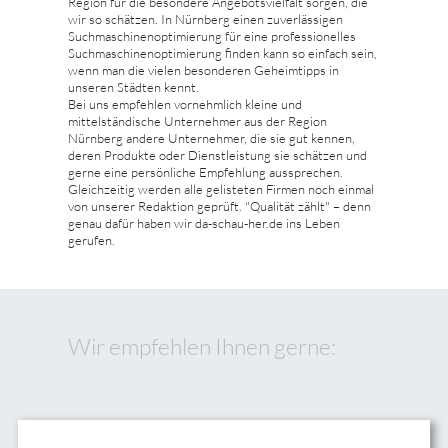
Region für die besondere Angebotsvielfalt sorgen, die
wir so schätzen. In Nürnberg einen zuverlässigen
Suchmaschinenoptimierung für eine professionelles
Suchmaschinenoptimierung finden kann so einfach sein,
wenn man die vielen besonderen Geheimtipps in
unseren Städten kennt.
Bei uns empfehlen vornehmlich kleine und
mittelständische Unternehmer aus der Region
Nürnberg andere Unternehmer, die sie gut kennen,
deren Produkte oder Dienstleistung sie schätzen und
gerne eine persönliche Empfehlung aussprechen.
Gleichzeitig werden alle gelisteten Firmen noch einmal
von unserer Redaktion geprüft. "Qualität zählt" – denn
genau dafür haben wir da-schau-her.de ins Leben
gerufen.
Wir empfehlen Ihnen gerne: