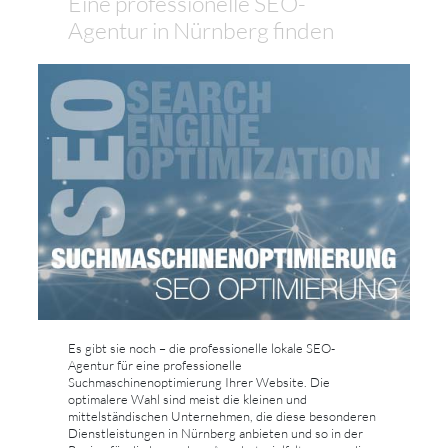
Eine professionelle SEO-
Agentur in Nürnberg finden
Es gibt sie noch – die professionelle lokale SEO-
Agentur für eine professionelle
Suchmaschinenoptimierung Ihrer Website. Die
optimalere Wahl sind meist die kleinen und
mittelständischen Unternehmen, die diese besonderen
Dienstleistungen in Nürnberg anbieten und so in der