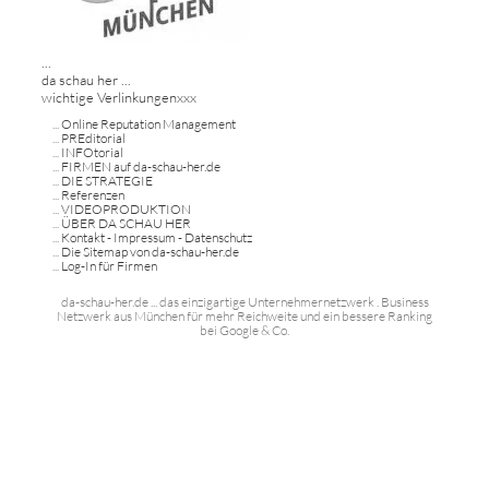
...
da schau her ...
wichtige Verlinkungenxxx
...
Online Reputation Management
...
PREditorial
...
INFOtorial
...
FIRMEN auf da-schau-her.de
...
DIE STRATEGIE
...
Referenzen
...
VIDEOPRODUKTION
...
ÜBER DA SCHAU HER
...
Kontakt - Impressum - Datenschutz
...
Die Sitemap von da-schau-her.de
...
Log-In für Firmen
da-schau-her.de ... das einzigartige Unternehmernetzwerk . Business
Netzwerk aus München für mehr Reichweite und ein bessere Ranking
bei Google & Co.