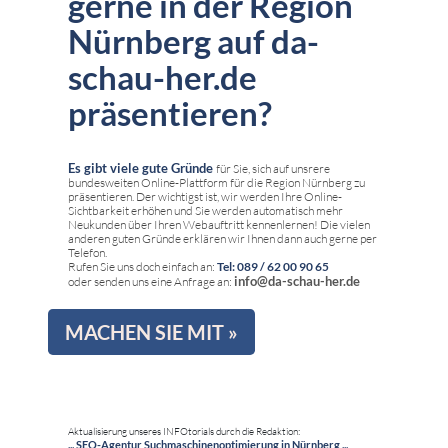
gerne in der Region
Nürnberg auf da-
schau-her.de
präsentieren?
Es gibt viele gute Gründe
für Sie, sich auf unsrere
bundesweiten Online-Plattform für die Region Nürnberg zu
präsentieren. Der wichtigst ist, wir werden Ihre Online-
Sichtbarkeit erhöhen und Sie werden automatisch mehr
Neukunden über Ihren Webauftritt kennenlernen! Die vielen
anderen guten Gründe erklären wir Ihnen dann auch gerne per
Telefon.
Rufen Sie uns doch einfach an:
Tel: 089 / 62 00 90 65
info@da-schau-her.de
oder senden uns eine Anfrage an:
MACHEN SIE MIT »
Aktualisierung unseres INFOtorials durch die Redaktion:
... SEO-Agentur Suchmaschinenoptimierung in Nürnberg ...