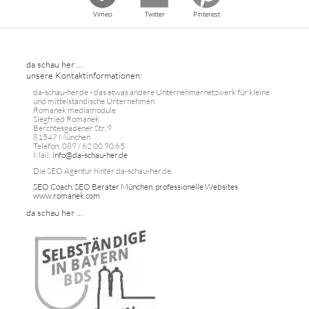
Vimeo
Twitter
Pinterest
da schau her ...
unsere Kontaktinformationen:
da-schau-her.de - das etwas andere Unternehmernetzwerk für kleine
und mittelständische Unternehmen
Romanek mediamodule
Siegfried Romanek
Berchtesgadener Str. 9
81547 München
Telefon: 089 / 62 00 90 65
Mail:
info@da-schau-her.de
Die SEO Agentur hinter da-schau-her.de:
SEO Coach, SEO Berater München, professionelle Websites
www.romanek.com
da schau her ...