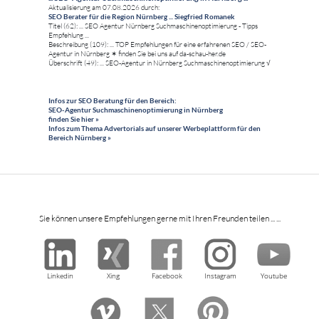
Aktualisierung am 07.08.2026 durch:
SEO Berater für die Region Nürnberg ... Siegfried Romanek
Titel (62): ... SEO Agentur Nürnberg Suchmaschinenoptimierung - Tipps
Empfehlung ...
Beschreibung (109): ... TOP Empfehlungen für eine erfahrenen SEO / SEO-
Agentur in Nürnberg ✶ finden Sie bei uns auf da-schau-her.de
Überschrift (49): ... SEO-Agentur in Nürnberg Suchmaschinenoptimierung √
Infos zur SEO Beratung für den Bereich:
SEO-Agentur Suchmaschinenoptimierung in Nürnberg
finden Sie hier »
Infos zum Thema Advertorials auf unserer Werbeplattform für den
Bereich Nürnberg »
Sie können unsere Empfehlungen gerne mit Ihren Freunden teilen ... ...
Linkedin
Xing
Facebook
Instagram
Youtube