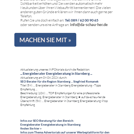
Sichtbarkeit erhöhen und Sie werden automatisch mehr
Neukunden über Ihren Webauftritt kennenlernen! Die vielen
anderen guten Gründe erklären wir Ihnen dann auch gerne per
Telefon.
Rufen Sie uns doch einfach an:
Tel: 089 / 62 00 90 65
info@da-schau-her.de
oder senden uns eine Anfrage an:
MACHEN SIE MIT »
Aktualisierung unseres INFOtorials durch die Redaktion:
... Energieberater Energieberatung in Starnberg ...
Aktualisierung am 09.08.2026 durch:
SEO Berater für die Region Starnberg ... Siegfried Romanek
Titel (59): ... Energieberater in Starnberg Energieberatung - Tipps
Empfehlung ...
Beschreibung (108): ... TOP Empfehlungen für eine professionelle
Energieberatung, Energieberater in Starnberg ★ auf da-schau-her.de
Überschrift (58): ... Energieberater in Starnberg Energieberatung √ top
Empfehlung
Infos zur SEO Beratung für den Bereich:
Energieberater Energieberatung in Starnberg
finden Sie hier »
Infos zum Thema Advertorials auf unserer Werbeplattform für den