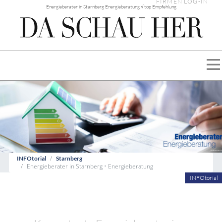
FIRMEN LOG-IN
Energieberater in Starnberg Energieberatung √ top Empfehlung
INFOtorial
Starnberg
Energieberater in Starnberg • Energieberatung
INFOtorial