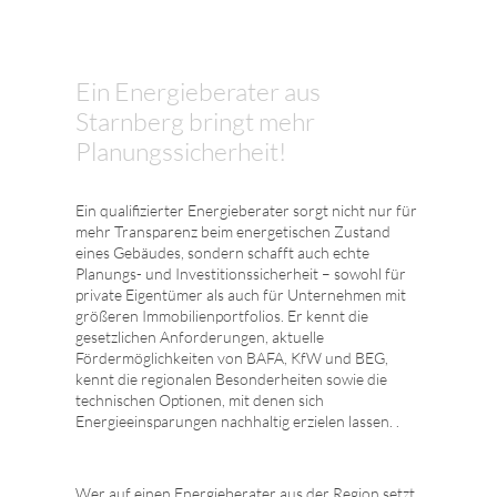
Ein Energieberater aus
Starnberg bringt mehr
Planungssicherheit!
Ein qualifizierter Energieberater sorgt nicht nur für
mehr Transparenz beim energetischen Zustand
eines Gebäudes, sondern schafft auch echte
Planungs- und Investitionssicherheit – sowohl für
private Eigentümer als auch für Unternehmen mit
größeren Immobilienportfolios. Er kennt die
gesetzlichen Anforderungen, aktuelle
Fördermöglichkeiten von BAFA, KfW und BEG,
kennt die regionalen Besonderheiten sowie die
technischen Optionen, mit denen sich
Energieeinsparungen nachhaltig erzielen lassen. .
Wer auf einen Energieberater aus der Region setzt,