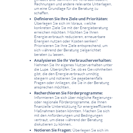
Rechnungen und andere relevante Unterlagen,
um eine Grundlage für die Beratung zu
schaffen.
Definieren Sie Ihre Ziele und Prioritäten:
Überlegen Sie sich im Voraus, welche
konkreten Ziele Sie mit der Energieberatung
erreichen möchten. Möchten Sie Ihren
Energieverbrauch reduzieren, erneuerbare
Energien nutzen oder Kosten senken?
Priorisieren Sie Ihre Ziele entsprechend, um
sich während der Beratung zielgerichtet
beraten zu lassen..
Analysieren Sie Ihr Verbraucherverhalten:
Nehmen Sie Ihr eigenes Nutzerverhalten unter
die Lupe. Überprüfen Sie, ob es Gewohnheiten
gibt, die den Energieverbrauch unnötig
steigern und notieren Sie gegebenenfalls
Fragen oder Anliegen, die Sie in der Beratung
ansprechen möchten..
Recherchieren Sie Förderprogramme:
Informieren Sie sich über mögliche Regierungs-
oder regionale Förderprogramme, die Ihnen
finanzielle Unterstützung für energieeffiziente
Maßnahmen bieten könnten. Machen Sie sich
mit den Anforderungen und Bedingungen
vertraut, um diese während der Beratung
diskutieren zu können..
Notieren Sie Fragen:
Überlegen Sie sich im