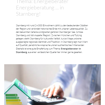
Thema: Energieberater
Energieberatung ... in
Starnberg!
Starnberg mit rund 24.000 Einwohnern zählt zu den bedeutenden Städten
der Region und verbindet historisches Erbe mit urbaner Lebensqualität. Zu
den bekannten Sehenswürdigkeiten gehören Starnberger See, Schloss
Starnberg und Votivkapelle (Region). Zwischen München und Tutzing
gelegen, steht Starnberg für kulturelle Vielfalt, kurze Wege und eine
ausgeprägte regionale Identität und Tradition. In Starnberg legt man Wert
auf Qualität, persönliche Ansprache und ein authentisches Miteinander.
Energieberater in
Deshalb ist eine gute Empfehlung zum Thema:
Starnberg
aus einer verlässlichen Quelle hier immer gerne gesehen.