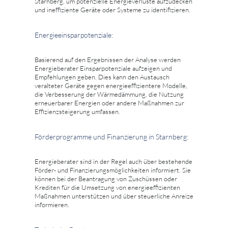
Starnberg, um potenzielle Energieverluste aufzudecken
und ineffiziente Geräte oder Systeme zu identifizieren.
Energieeinsparpotenziale:
Basierend auf den Ergebnissen der Analyse werden
Energieberater Einsparpotenziale aufzeigen und
Empfehlungen geben. Dies kann den Austausch
veralteter Geräte gegen energieeffizientere Modelle,
die Verbesserung der Wärmedämmung, die Nutzung
erneuerbarer Energien oder andere Maßnahmen zur
Effizienzsteigerung umfassen.
Förderprogramme und Finanzierung in Starnberg:
Energieberater sind in der Regel auch über bestehende
Förder- und Finanzierungsmöglichkeiten informiert. Sie
können bei der Beantragung von Zuschüssen oder
Krediten für die Umsetzung von energieeffizienten
Maßnahmen unterstützen und über steuerliche Anreize
informieren.