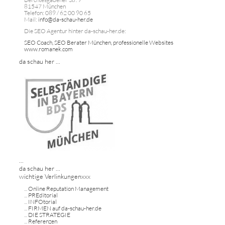
81547 München
Telefon: 089 / 62 00 90 65
Mail:
info@da-schau-her.de
Die SEO Agentur hinter da-schau-her.de:
SEO Coach, SEO Berater München, professionelle Websites
www.romanek.com
da schau her ...
...
da schau her ...
wichtige Verlinkungenxxx
...
Online Reputation Management
...
PREditorial
...
INFOtorial
...
FIRMEN auf da-schau-her.de
...
DIE STRATEGIE
...
Referenzen