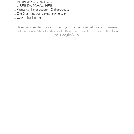
...
VIDEOPRODUKTION
...
ÜBER DA SCHAU HER
...
Kontakt - Impressum - Datenschutz
...
Die Sitemap von da-schau-her.de
...
Log-In für Firmen
da-schau-her.de ... das einzigartige Unternehmernetzwerk . Business
Netzwerk aus München für mehr Reichweite und ein bessere Ranking
bei Google & Co.