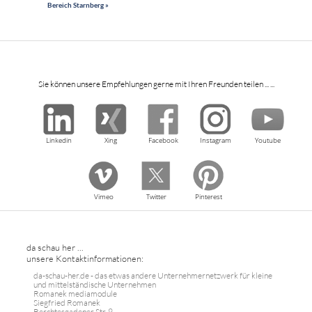
Bereich Starnberg »
Sie können unsere Empfehlungen gerne mit Ihren Freunden teilen ... ...
Linkedin
Xing
Facebook
Instagram
Youtube
Vimeo
Twitter
Pinterest
da schau her ...
unsere Kontaktinformationen:
da-schau-her.de - das etwas andere Unternehmernetzwerk für kleine
und mittelständische Unternehmen
Romanek mediamodule
Siegfried Romanek
Berchtesgadener Str. 9