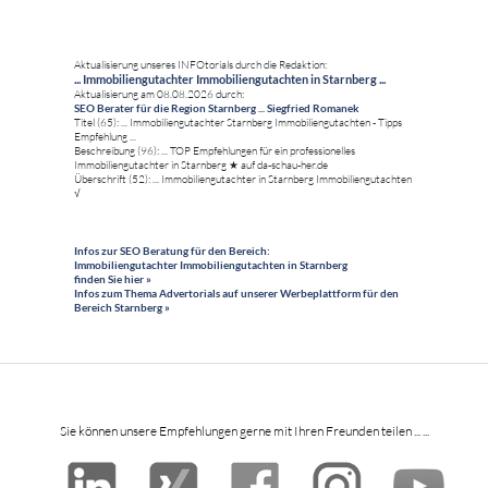
Aktualisierung unseres INFOtorials durch die Redaktion:
... Immobiliengutachter Immobiliengutachten in Starnberg ...
Aktualisierung am 08.08.2026 durch:
SEO Berater für die Region Starnberg ... Siegfried Romanek
Titel (65): ... Immobiliengutachter Starnberg Immobiliengutachten - Tipps
Empfehlung ...
Beschreibung (96): ... TOP Empfehlungen für ein professionelles
Immobiliengutachter in Starnberg ★ auf da-schau-her.de
Überschrift (52): ... Immobiliengutachter in Starnberg Immobiliengutachten
√
Infos zur SEO Beratung für den Bereich:
Immobiliengutachter Immobiliengutachten in Starnberg
finden Sie hier »
Infos zum Thema Advertorials auf unserer Werbeplattform für den
Bereich Starnberg »
Sie können unsere Empfehlungen gerne mit Ihren Freunden teilen ... ...