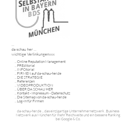
...
da schau her ...
wichtige Verlinkungenxxx
...
Online Reputation Management
...
PREditorial
...
INFOtorial
...
FIRMEN auf da-schau-her.de
...
DIE STRATEGIE
...
Referenzen
...
VIDEOPRODUKTION
...
ÜBER DA SCHAU HER
...
Kontakt - Impressum - Datenschutz
...
Die Sitemap von da-schau-her.de
...
Log-In für Firmen
da-schau-her.de ... das einzigartige Unternehmernetzwerk . Business
Netzwerk aus München für mehr Reichweite und ein bessere Ranking
bei Google & Co.