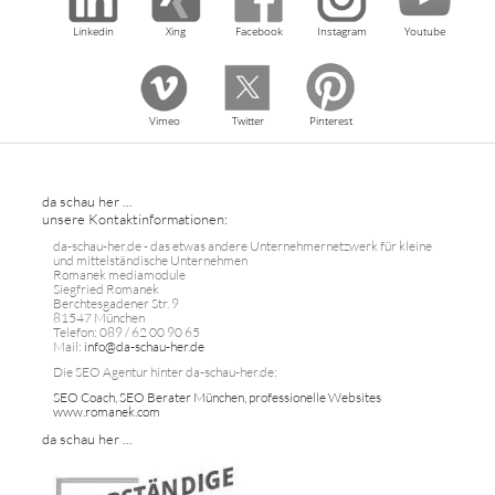
Linkedin
Xing
Facebook
Instagram
Youtube
Vimeo
Twitter
Pinterest
da schau her ...
unsere Kontaktinformationen:
da-schau-her.de - das etwas andere Unternehmernetzwerk für kleine
und mittelständische Unternehmen
Romanek mediamodule
Siegfried Romanek
Berchtesgadener Str. 9
81547 München
Telefon: 089 / 62 00 90 65
Mail:
info@da-schau-her.de
Die SEO Agentur hinter da-schau-her.de:
SEO Coach, SEO Berater München, professionelle Websites
www.romanek.com
da schau her ...