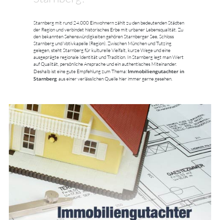
Starnberg mit rund 24.000 Einwohnern zählt zu den bedeutenden Städten
der Region und verbindet historisches Erbe mit urbaner Lebensqualität. Zu
den bekannten Sehenswürdigkeiten gehören Starnberger See, Schloss
Starnberg und Votivkapelle (Region). Zwischen München und Tutzing
gelegen, steht Starnberg für kulturelle Vielfalt, kurze Wege und eine
ausgeprägte regionale Identität und Tradition. In Starnberg legt man Wert
auf Qualität, persönliche Ansprache und ein authentisches Miteinander.
Immobiliengutachter in
Deshalb ist eine gute Empfehlung zum Thema:
Starnberg
aus einer verlässlichen Quelle hier immer gerne gesehen.