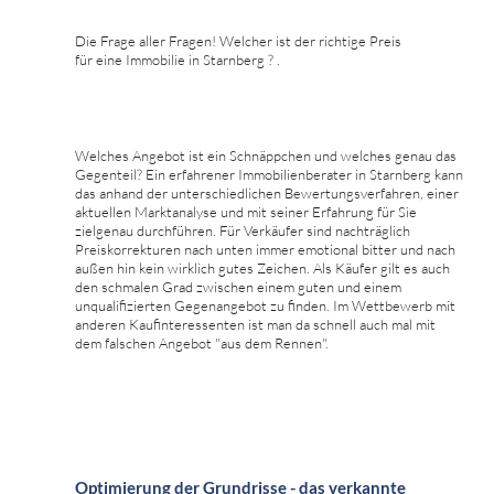
Die Frage aller Fragen! Welcher ist der richtige Preis
für eine Immobilie in Starnberg ? .
Welches Angebot ist ein Schnäppchen und welches genau das
Gegenteil? Ein erfahrener Immobilienberater in Starnberg kann
das anhand der unterschiedlichen Bewertungsverfahren, einer
aktuellen Marktanalyse und mit seiner Erfahrung für Sie
zielgenau durchführen. Für Verkäufer sind nachträglich
Preiskorrekturen nach unten immer emotional bitter und nach
außen hin kein wirklich gutes Zeichen. Als Käufer gilt es auch
den schmalen Grad zwischen einem guten und einem
unqualifizierten Gegenangebot zu finden. Im Wettbewerb mit
anderen Kaufinteressenten ist man da schnell auch mal mit
dem falschen Angebot "aus dem Rennen".
Optimierung der Grundrisse - das verkannte