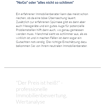
"NoGo" oder "alles nicht so schlimm"
Ein erfahrener Immobilienberater kann das meist schon
riechen, ob da eine böse Überraschung lauert.
Zusätzlich zur erfahrenen Spürnase gibt es dann aber
auch Messgeräte und ein gutes Auge für potenzielle
Problemstellen hilft dann auch, wo genau gemessen
werden muss. Manchmal sieht es schlimmer aus, als es
wirklich ist und in machen Fällen ist dann sogar ein
Gutachten notwendig. Die richtige Einschätzung dazu
bekommen Sie von Ihrem neutralen Immobilienberater.
"Der Preis ist heiß!" -
professionelle
Immobilienbewertung,
Wertanalyse