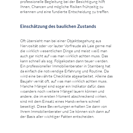
professionelle Begleitung bei der Besichtigung hilft
Ihnen, Chancen und mögliche Risiken frühzeitig zu
erkennen und eine fundierte Entscheidung zu treffen.
Einschätzung des baulichen Zustands
Oft übersieht man bei einer Objektbegehung aus
Nervosität oder vor lauter Vorfreude als Laie gerne mal
die wirklich wesentlichen Dinge und meist weiß man
auch gar nicht auf was man wirklich achten muss. Das
kann schnell als sog. Folgekosten dann teuer werden.
Ein professioneller Immobilienberater in Starnberg hat
da einfach die notwendige Erfahrung und Routine. Da
wird eine bewährte Checkliste abgearbeitet. Alleine das
Baujahr verrät oft, auf was man wirklich achten muss.
Manche Mängel sind sogar ein Indikator dafür, dass
woanders noch weitere Mängel lauern können und
andere, die im ersten Moment abschreckend wirken,
sind mit dem Einsatz eines Handwerkers schnell
beseitigt. Diese Bewertungen erhalten Sie dann von
Ihrem Immobilienberater und Sie können sich dann auf
der Basis aller wichtiger Fakten entscheiden.