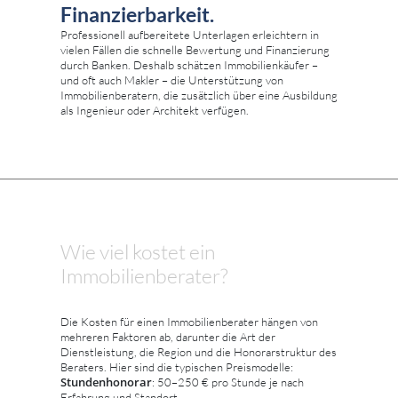
Finanzierbarkeit.
Professionell aufbereitete Unterlagen erleichtern in
vielen Fällen die schnelle Bewertung und Finanzierung
durch Banken. Deshalb schätzen Immobilienkäufer –
und oft auch Makler – die Unterstützung von
Immobilienberatern, die zusätzlich über eine Ausbildung
als Ingenieur oder Architekt verfügen.
Wie viel kostet ein
Immobilienberater?
Die Kosten für einen Immobilienberater hängen von
mehreren Faktoren ab, darunter die Art der
Dienstleistung, die Region und die Honorarstruktur des
Beraters. Hier sind die typischen Preismodelle:
Stundenhonorar
: 50–250 € pro Stunde je nach
Erfahrung und Standort