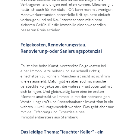
Vertragsverhandlungen eintreten können. Gleiches gilt
natürlich auch für Verkäufer. Oft kann man mit wenigen
Handwerkerstunden potenzielle Kritikpunkte einfach
vorbeugen und bei Kaufinteressenten mit einem
sicheren Gefühl für die Immobilie einen wesentlich
besseren Preis erzielen.
Folgekosten, Renovierungsstau,
Renovierung- oder Sanierungspotenzial
Es ist eine hohe Kunst, versteckte Folgekosten bei
einer Immobilie zu sehen und sie schnell richtig
einschätzen zu können. Manches ist nicht so schlimm,
wie es aussieht. Dafür gibt es aber auch so manche
versteckte Folgekosten, die wahres Frustpotenzial mit
sich bringen. Und gleichzeitig kann eine im ersten
Moment unattraktive Immobilie mit der notwendigen
Vorstellungskraft und überschaubarer Investition in ein
wahres Juwel umgewandelt werden. Das geht aber nur
mit viel Erfahrung und Expertise eines
Immobilienberaters aus Starnberg.
Das leidige Thema: "feuchter Keller" - ein