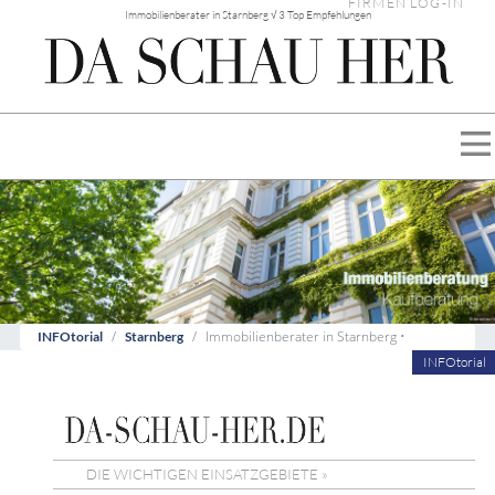
FIRMEN LOG-IN
Immobilienberater in Starnberg √ 3 Top Empfehlungen
Immobilienberater in Starnberg •
INFOtorial
Starnberg
INFOtorial
DIE WICHTIGEN EINSATZGEBIETE »