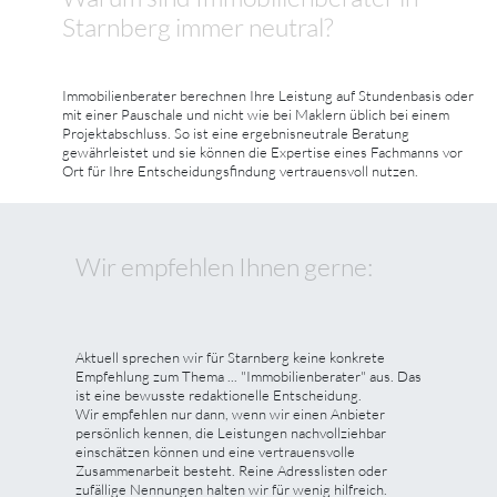
Starnberg immer neutral?
Immobilienberater berechnen Ihre Leistung auf Stundenbasis oder
mit einer Pauschale und nicht wie bei Maklern üblich bei einem
Projektabschluss. So ist eine ergebnisneutrale Beratung
gewährleistet und sie können die Expertise eines Fachmanns vor
Ort für Ihre Entscheidungsfindung vertrauensvoll nutzen.
Wir empfehlen Ihnen gerne:
Aktuell sprechen wir für Starnberg keine konkrete
Empfehlung zum Thema ... "Immobilienberater" aus. Das
ist eine bewusste redaktionelle Entscheidung.
Wir empfehlen nur dann, wenn wir einen Anbieter
persönlich kennen, die Leistungen nachvollziehbar
einschätzen können und eine vertrauensvolle
Zusammenarbeit besteht. Reine Adresslisten oder
zufällige Nennungen halten wir für wenig hilfreich.