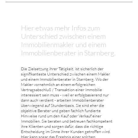
Hier etwas mehr Infos zum
Unterschied zwischen einem
Immobilienmakler und einem
Immobilienberater in Starnberg.
Die Zielsetzung ihrer Tätigkeit, ist sicherlich der
signifikanteste Unterschied zwischen einem Makler
und einem Immobilienberater in Starnberg. Wo der
Makler vornehmlich an einem erfolgreichen
Vertragsabschluß / Transaktion einer Immobilie
interessiert sein muss - weil er erfolgbasierend nur
dann auch verdient - arbeiten Immobilienberater
überwiegend auf Stundenbasis. Sie sind eher die
objektive Berater und geben fachlich fundierte
Hinweise rund um den Kauf oder Verkauf einer
Immobilien. Sie beraten und betreuen fachkompetent
ihre Klienten und sorgen dafür, dass die richtige
Entscheidung im Sinne ihrer Kunden getroffen wird.
Hier kann sogar das Ergebnis einer solchen