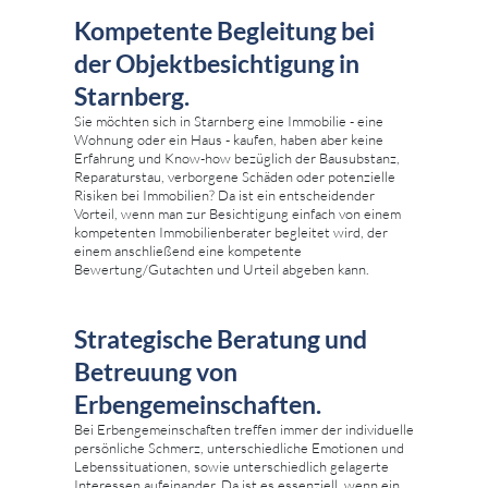
Kompetente Begleitung bei
der Objektbesichtigung in
Starnberg.
Sie möchten sich in Starnberg eine Immobilie - eine
Wohnung oder ein Haus - kaufen, haben aber keine
Erfahrung und Know-how bezüglich der Bausubstanz,
Reparaturstau, verborgene Schäden oder potenzielle
Risiken bei Immobilien? Da ist ein entscheidender
Vorteil, wenn man zur Besichtigung einfach von einem
kompetenten Immobilienberater begleitet wird, der
einem anschließend eine kompetente
Bewertung/Gutachten und Urteil abgeben kann.
Strategische Beratung und
Betreuung von
Erbengemeinschaften.
Bei Erbengemeinschaften treffen immer der individuelle
persönliche Schmerz, unterschiedliche Emotionen und
Lebenssituationen, sowie unterschiedlich gelagerte
Interessen aufeinander. Da ist es essenziell, wenn ein