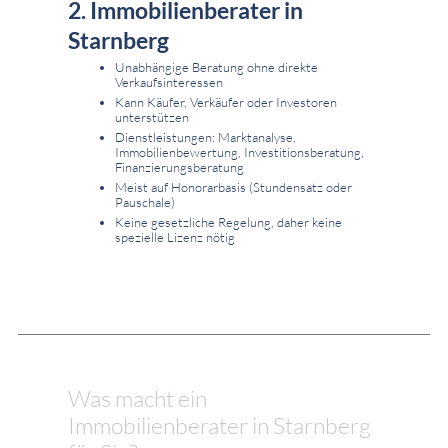
2. Immobilienberater in
Starnberg
Unabhängige Beratung ohne direkte
Verkaufsinteressen
Kann Käufer, Verkäufer oder Investoren
unterstützen
Dienstleistungen: Marktanalyse,
Immobilienbewertung, Investitionsberatung,
Finanzierungsberatung
Meist auf Honorarbasis (Stundensatz oder
Pauschale)
Keine gesetzliche Regelung, daher keine
spezielle Lizenz nötig
Was macht ein
Immobilienberater in Starnberg