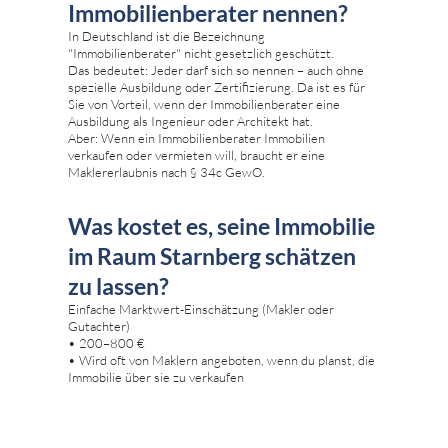
Immobilienberater nennen?
In Deutschland ist die Bezeichnung
"Immobilienberater" nicht gesetzlich geschützt.
Das bedeutet: Jeder darf sich so nennen – auch ohne
spezielle Ausbildung oder Zertifizierung. Da ist es für
Sie von Vorteil, wenn der Immobilienberater eine
Ausbildung als Ingenieur oder Architekt hat.
Aber: Wenn ein Immobilienberater Immobilien
verkaufen oder vermieten will, braucht er eine
Maklererlaubnis nach § 34c GewO.
Was kostet es, seine Immobilie
im Raum Starnberg schätzen
zu lassen?
Einfache Marktwert-Einschätzung (Makler oder
Gutachter)
• 200–800 €
• Wird oft von Maklern angeboten, wenn du planst, die
Immobilie über sie zu verkaufen