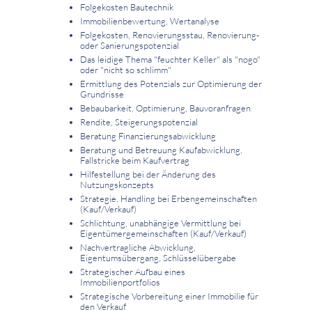
Folgekosten Bautechnik
Immobilienbewertung, Wertanalyse
Folgekosten, Renovierungsstau, Renovierung-
oder Sanierungspotenzial
Das leidige Thema "feuchter Keller" als "nogo"
oder "nicht so schlimm"
Ermittlung des Potenzials zur Optimierung der
Grundrisse
Bebaubarkeit, Optimierung, Bauvoranfragen
Rendite, Steigerungspotenzial
Beratung Finanzierungsabwicklung
Beratung und Betreuung Kaufabwicklung,
Fallstricke beim Kaufvertrag
Hilfestellung bei der Änderung des
Nutzungskonzepts
Strategie, Handling bei Erbengemeinschaften
(Kauf/Verkauf)
Schlichtung, unabhängige Vermittlung bei
Eigentümergemeinschaften (Kauf/Verkauf)
Nachvertragliche Abwicklung,
Eigentumsübergang, Schlüsselübergabe
Strategischer Aufbau eines
Immobilienportfolios
Strategische Vorbereitung einer Immobilie für
den Verkauf