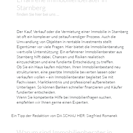
Starnberg
finden Sie hier bei uns ...
Der Kauf, Verkauf oder die Vermietung einer Immobilie in Starnberg
ist oft ein komplexer und zeitaufwendiger Prozess. Auch die
Umwandlung von Objekten in rentable Investments stellt
Eigentümer vor viele Fragen. Hier bietet die Immobilienberatung
wertvolle Unterstützung: Ein erfahrener Immobilienberater aus
Starnberg hilft dabei, Chancen und Risiken realistisch
einzuschätzen und eine fundierte Entscheidung zu treffen.
Ob Sie ein Haus kaufen möchten, Ihren Immobilienbestand neu
strukturieren, eine geerbte Immobilie bewerten lassen oder
verkaufen wollen – ein Immobilienberater begleitet Sie mit
Fachwissen, Marktkenntnis und professionell aufbereiteten
Unterlagen. So können Banken schneller finanzieren und Käufer
fundierter entscheiden.
Wenn Sie kompetente Hilfe bei Immobilienfragen suchen,
empfehlen wir Ihnen gerne einen Experten.
Ein Tipp der Redaktion von DA SCHAU HER: Siegfried Romanek
Warum sind Immobilienberater in