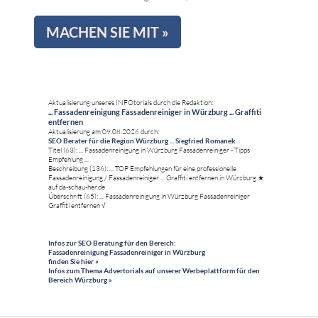
MACHEN SIE MIT »
Aktualisierung unseres INFOtorials durch die Redaktion:
... Fassadenreinigung Fassadenreiniger in Würzburg ... Graffiti
entfernen
Aktualisierung am 09.08.2026 durch:
SEO Berater für die Region Würzburg ... Siegfried Romanek
Titel (63): ... Fassadenreinigung in Würzburg Fassadenreiniger - Tipps
Empfehlung ...
Beschreibung (136): ... TOP Empfehlungen für eine professionelle
Fassadenreinigung / Fassadenreiniger ... Graffiti entfernen in Würzburg ★
auf da-schau-her.de
Überschrift (65): ... Fassadenreinigung in Würzburg Fassadenreiniger
Graffiti entfernen √
Infos zur SEO Beratung für den Bereich:
Fassadenreinigung Fassadenreiniger in Würzburg
finden Sie hier »
Infos zum Thema Advertorials auf unserer Werbeplattform für den
Bereich Würzburg »