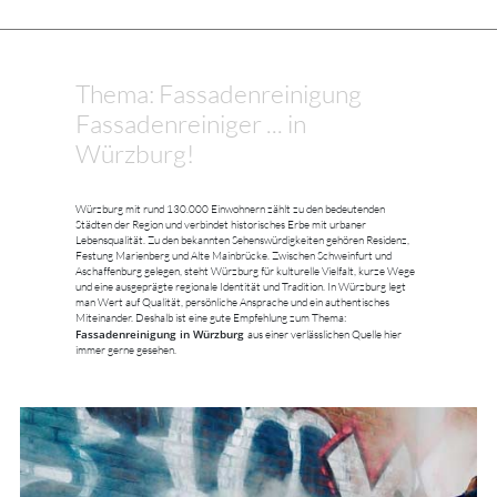
Thema: Fassadenreinigung
Fassadenreiniger ... in
Würzburg!
Würzburg mit rund 130.000 Einwohnern zählt zu den bedeutenden
Städten der Region und verbindet historisches Erbe mit urbaner
Lebensqualität. Zu den bekannten Sehenswürdigkeiten gehören Residenz,
Festung Marienberg und Alte Mainbrücke. Zwischen Schweinfurt und
Aschaffenburg gelegen, steht Würzburg für kulturelle Vielfalt, kurze Wege
und eine ausgeprägte regionale Identität und Tradition. In Würzburg legt
man Wert auf Qualität, persönliche Ansprache und ein authentisches
Miteinander. Deshalb ist eine gute Empfehlung zum Thema:
Fassadenreinigung in Würzburg
aus einer verlässlichen Quelle hier
immer gerne gesehen.