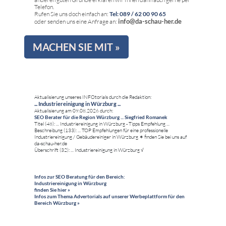
Telefon.
Rufen Sie uns doch einfach an:
Tel: 089 / 62 00 90 65
info@da-schau-her.de
oder senden uns eine Anfrage an:
MACHEN SIE MIT »
Aktualisierung unseres INFOtorials durch die Redaktion:
... Industriereinigung in Würzburg ...
Aktualisierung am 09.08.2026 durch:
SEO Berater für die Region Würzburg ... Siegfried Romanek
Titel (48): ... Industriereinigung in Würzburg - Tipps Empfehlung ...
Beschreibung (133): ... TOP Empfehlungen für eine professionelle
Industriereinigung / Gebäudereiniger in Würzburg ✶ finden Sie bei uns auf
da-schau-her.de
Überschrift (32): ... Industriereinigung in Würzburg √
Infos zur SEO Beratung für den Bereich:
Industriereinigung in Würzburg
finden Sie hier »
Infos zum Thema Advertorials auf unserer Werbeplattform für den
Bereich Würzburg »