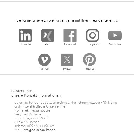
Sie können unsere Empfehlungen gerne mit Ihren Freunden teilen ... ...
Linkedin
Xing
Facebook
Instagram
Youtube
Vimeo
Twitter
Pinterest
da schau her ...
unsere Kontaktinformationen:
da-schau-her.de - das etwas andere Unternehmernetzwerk für kleine
und mittelständische Unternehmen
Romanek mediamodule
Siegfried Romanek
Berchtesgadener Str. 9
81547 München
Telefon: 089 / 62 00 90 65
Mail:
info@da-schau-her.de