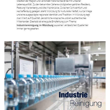
Städten der Region und verbindet historisches Erbe mit urbaner
Lebensqualität. Zu den bekannten Sehenswürdigkeiten gehören Residenz,
Festung Marienberg und Alte Mainbrücke. Zwischen Schweinfurt und
Aschaffenburg gelegen, steht Würzburg für kulturelle Vielfalt, kurze Wege
und eine ausgeprägte regionale Identität und Tradition. In Würzburg legt
man Wert auf Qualität, persönliche Ansprache und ein authentisches
Miteinander. Deshalb ist eine gute Empfehlung zum Thema:
Industriereinigung in Würzburg
aus einer verlässlichen Quelle hier
immer gerne gesehen.