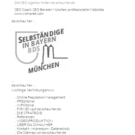
Die SEO Agentur hinter da-schau-her.de:
SEO Coach, SEO Berater München, professionelle Websites
www.romanek.com
da schau her ...
...
da schau her ...
wichtige Verlinkungenxxx
...
Online Reputation Management
...
PREditorial
...
INFOtorial
...
FIRMEN auf da-schau-her.de
...
DIE STRATEGIE
...
Referenzen
...
VIDEOPRODUKTION
...
ÜBER DA SCHAU HER
...
Kontakt - Impressum - Datenschutz
...
Die Sitemap von da-schau-her.de