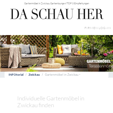
Gartenmöbel in Zwickau Gartenlounge √ TOP 3 Empfehlungen
FIRMEN LOG-IN
Gartenmöbel in Zwickau •
INFOtorial
Zwickau
Individuelle Gartenmöbel in
Zwickau finden