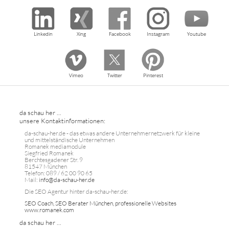
Linkedin
Xing
Facebook
Instagram
Youtube
Vimeo
Twitter
Pinterest
da schau her ...
unsere Kontaktinformationen:
da-schau-her.de - das etwas andere Unternehmernetzwerk für kleine
und mittelständische Unternehmen
Romanek mediamodule
Siegfried Romanek
Berchtesgadener Str. 9
81547 München
Telefon: 089 / 62 00 90 65
Mail:
info@da-schau-her.de
Die SEO Agentur hinter da-schau-her.de:
SEO Coach, SEO Berater München, professionelle Websites
www.romanek.com
da schau her ...