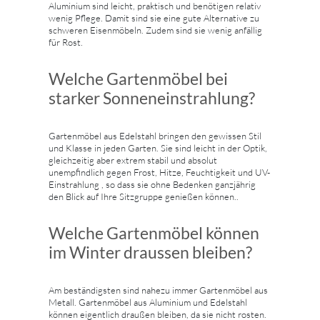
Aluminium sind leicht, praktisch und benötigen relativ
wenig Pflege. Damit sind sie eine gute Alternative zu
schweren Eisenmöbeln. Zudem sind sie wenig anfällig
für Rost.
Welche Gartenmöbel bei
starker Sonneneinstrahlung?
Gartenmöbel aus Edelstahl bringen den gewissen Stil
und Klasse in jeden Garten. Sie sind leicht in der Optik,
gleichzeitig aber extrem stabil und absolut
unempfindlich gegen Frost, Hitze, Feuchtigkeit und UV-
Einstrahlung , so dass sie ohne Bedenken ganzjährig
den Blick auf Ihre Sitzgruppe genießen können..
Welche Gartenmöbel können
im Winter draussen bleiben?
Am beständigsten sind nahezu immer Gartenmöbel aus
Metall. Gartenmöbel aus Aluminium und Edelstahl
können eigentlich draußen bleiben, da sie nicht rosten.