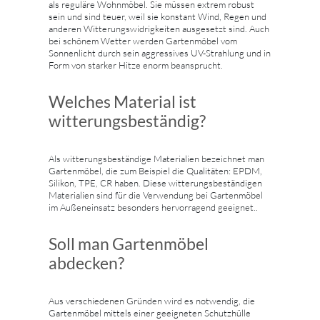
als reguläre Wohnmöbel. Sie müssen extrem robust
sein und sind teuer, weil sie konstant Wind, Regen und
anderen Witterungswidrigkeiten ausgesetzt sind. Auch
bei schönem Wetter werden Gartenmöbel vom
Sonnenlicht durch sein aggressives UV-Strahlung und in
Form von starker Hitze enorm beansprucht.
Welches Material ist
witterungsbeständig?
Als witterungsbeständige Materialien bezeichnet man
Gartenmöbel, die zum Beispiel die Qualitäten: EPDM,
Silikon, TPE, CR haben. Diese witterungsbeständigen
Materialien sind für die Verwendung bei Gartenmöbel
im Außeneinsatz besonders hervorragend geeignet..
Soll man Gartenmöbel
abdecken?
Aus verschiedenen Gründen wird es notwendig, die
Gartenmöbel mittels einer geeigneten Schutzhülle