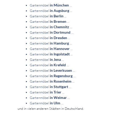
in München
Gartenmöbel
...
in Augsburg
Gartenmöbel
...
in Berlin
Gartenmöbel
...
in Bremen
Gartenmöbel
...
in Chemnitz
Gartenmöbel
...
in Dortmund
Gartenmöbel
...
in Dresden
Gartenmöbel
...
in Hamburg
Gartenmöbel
...
in Hannover
Gartenmöbel
...
in Ingolstadt
Gartenmöbel
...
in Jena
Gartenmöbel
...
in Krefeld
Gartenmöbel
...
in Leverkusen
Gartenmöbel
...
in Regensburg
Gartenmöbel
...
in Rosenheim
Gartenmöbel
...
in Stuttgart
Gartenmöbel
...
in Trier
Gartenmöbel
...
in Weimar
Gartenmöbel
...
in Ulm
Gartenmöbel
...
und in vielen anderen Städten in Deutschland.