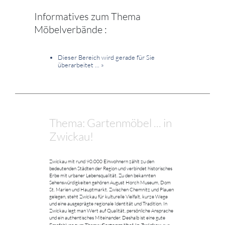
Informatives zum Thema
Möbelverbände :
Dieser Bereich wird gerade für Sie
überarbeitet ...
»
Thema: Gartenmöbel ... in
Zwickau!
Zwickau mit rund 90.000 Einwohnern zählt zu den
bedeutenden Städten der Region und verbindet historisches
Erbe mit urbaner Lebensqualität. Zu den bekannten
Sehenswürdigkeiten gehören August Horch Museum, Dom
St. Marien und Hauptmarkt. Zwischen Chemnitz und Plauen
gelegen, steht Zwickau für kulturelle Vielfalt, kurze Wege
und eine ausgeprägte regionale Identität und Tradition. In
Zwickau legt man Wert auf Qualität, persönliche Ansprache
und ein authentisches Miteinander. Deshalb ist eine gute
Gartenmöbel in Zwickau