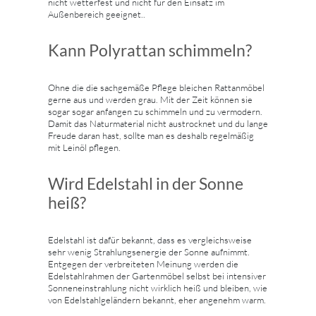
nicht wetterfest und nicht für den Einsatz im
Außenbereich geeignet..
Kann Polyrattan schimmeln?
Ohne die die sachgemäße Pflege bleichen Rattanmöbel
gerne aus und werden grau. Mit der Zeit können sie
sogar sogar anfangen zu schimmeln und zu vermodern.
Damit das Naturmaterial nicht austrocknet und du lange
Freude daran hast, sollte man es deshalb regelmäßig
mit Leinöl pflegen.
Wird Edelstahl in der Sonne
heiß?
Edelstahl ist dafür bekannt, dass es vergleichsweise
sehr wenig Strahlungsenergie der Sonne aufnimmt.
Entgegen der verbreiteten Meinung werden die
Edelstahlrahmen der Gartenmöbel selbst bei intensiver
Sonneneinstrahlung nicht wirklich heiß und bleiben, wie
von Edelstahlgeländern bekannt, eher angenehm warm.