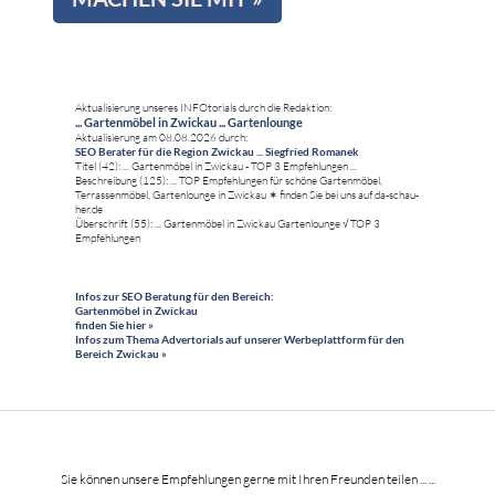
Aktualisierung unseres INFOtorials durch die Redaktion:
... Gartenmöbel in Zwickau ... Gartenlounge
Aktualisierung am 08.08.2026 durch:
SEO Berater für die Region Zwickau ... Siegfried Romanek
Titel (42): ... Gartenmöbel in Zwickau - TOP 3 Empfehlungen ...
Beschreibung (125): ... TOP Empfehlungen für schöne Gartenmöbel,
Terrassenmöbel, Gartenlounge in Zwickau ✶ finden Sie bei uns auf da-schau-
her.de
Überschrift (55): ... Gartenmöbel in Zwickau Gartenlounge √ TOP 3
Empfehlungen
Infos zur SEO Beratung für den Bereich:
Gartenmöbel in Zwickau
finden Sie hier »
Infos zum Thema Advertorials auf unserer Werbeplattform für den
Bereich Zwickau »
Sie können unsere Empfehlungen gerne mit Ihren Freunden teilen ... ...