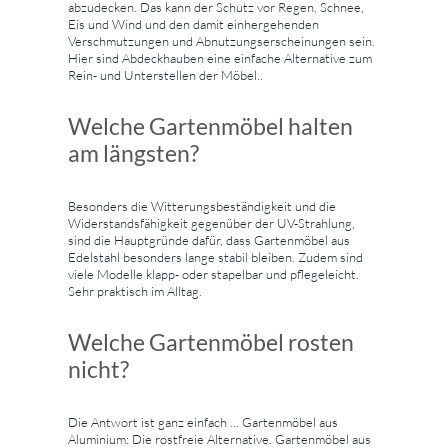
abzudecken. Das kann der Schutz vor Regen, Schnee,
Eis und Wind und den damit einhergehenden
Verschmutzungen und Abnutzungserscheinungen sein.
Hier sind Abdeckhauben eine einfache Alternative zum
Rein- und Unterstellen der Möbel..
Welche Gartenmöbel halten
am längsten?
Besonders die Witterungsbeständigkeit und die
Widerstandsfähigkeit gegenüber der UV-Strahlung,
sind die Hauptgründe dafür, dass Gartenmöbel aus
Edelstahl besonders lange stabil bleiben. Zudem sind
viele Modelle klapp- oder stapelbar und pflegeleicht.
Sehr praktisch im Alltag.
Welche Gartenmöbel rosten
nicht?
Die Antwort ist ganz einfach ... Gartenmöbel aus
Aluminium: Die rostfreie Alternative. Gartenmöbel aus