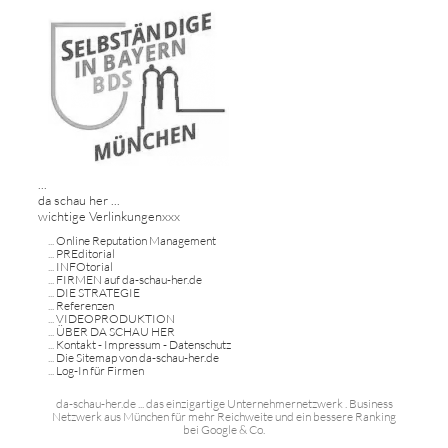
...
da schau her ...
wichtige Verlinkungenxxx
...
Online Reputation Management
...
PREditorial
...
INFOtorial
...
FIRMEN auf da-schau-her.de
...
DIE STRATEGIE
...
Referenzen
...
VIDEOPRODUKTION
...
ÜBER DA SCHAU HER
...
Kontakt - Impressum - Datenschutz
...
Die Sitemap von da-schau-her.de
...
Log-In für Firmen
da-schau-her.de ... das einzigartige Unternehmernetzwerk . Business
Netzwerk aus München für mehr Reichweite und ein bessere Ranking
bei Google & Co.