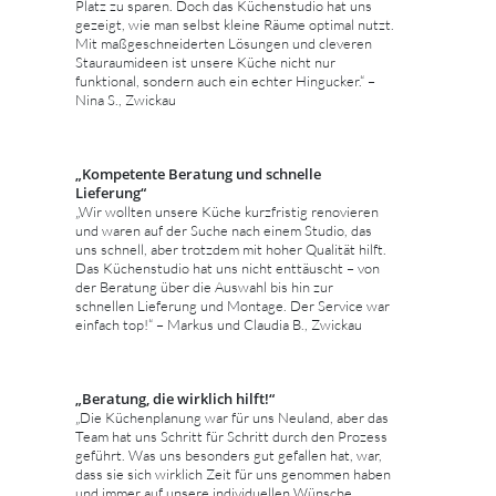
Platz zu sparen. Doch das Küchenstudio hat uns
gezeigt, wie man selbst kleine Räume optimal nutzt.
Mit maßgeschneiderten Lösungen und cleveren
Stauraumideen ist unsere Küche nicht nur
funktional, sondern auch ein echter Hingucker.“ –
Nina S., Zwickau
„Kompetente Beratung und schnelle
Lieferung“
„Wir wollten unsere Küche kurzfristig renovieren
und waren auf der Suche nach einem Studio, das
uns schnell, aber trotzdem mit hoher Qualität hilft.
Das Küchenstudio hat uns nicht enttäuscht – von
der Beratung über die Auswahl bis hin zur
schnellen Lieferung und Montage. Der Service war
einfach top!“ – Markus und Claudia B., Zwickau
„Beratung, die wirklich hilft!“
„Die Küchenplanung war für uns Neuland, aber das
Team hat uns Schritt für Schritt durch den Prozess
geführt. Was uns besonders gut gefallen hat, war,
dass sie sich wirklich Zeit für uns genommen haben
und immer auf unsere individuellen Wünsche