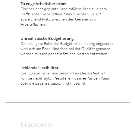
Zu enge Arbeitsbereiche:
Eine schlecht geplante Arbeitsfläche kann zu einem
ineffizienten Arbeitsfluss führen. Achten Sie auf
ausreichend Platz zwischen den Geräten und
Arbeitsflächen.
Unrealistische Budgetierung:
Die häufigste Falle: das Budget ist zu niedrig angesetzt,
wodurch am Ende Abstriche bei der Qualität gemacht
werden müssen oder zusätzliche Kosten entstehen.
Fehlende Flexibilität:
Wer zu starr an einem bestimmten Design festhält,
könnte nachträglich feststellen, dass es für den Raum
oder die Lebenssituation nicht ideal ist.
Ergonomie