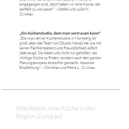
eingegangen sind. Jetzt haben wir eine Küche, die
perfekt zu uns passt!“ – Stefan und Julia W.,
Zwickau
„Ein Küchenstudio, dem man vertrauen kann“
„Die Auswahl an Küchenstudios in Nürnberg ist
groß, aber das Team von [Studio Name] hat uns mit
seiner Fachkompetenz und Freundlichkeit sofort
überzeugt. Sie haben uns nicht nur geholfen, die
richtige Küche zu finden, sondern auch den ganzen
Planungsprozess stressfrei gemacht. Absolute
Empfehlung!“ – Christian und Petra L., Zwickau
Was kostet eine Küche in der
Region Zwickau?