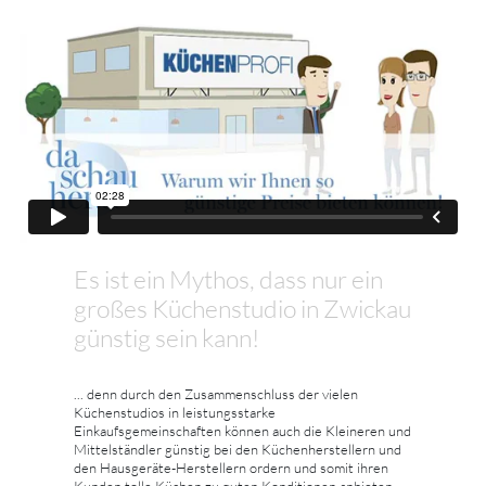
Es ist ein Mythos, dass nur ein
großes Küchenstudio in Zwickau
günstig sein kann!
... denn durch den Zusammenschluss der vielen
Küchenstudios in leistungsstarke
Einkaufsgemeinschaften können auch die Kleineren und
Mittelständler günstig bei den Küchenherstellern und
den Hausgeräte-Herstellern ordern und somit ihren
Kunden tolle Küchen zu guten Konditionen anbieten –