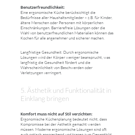
Benutzerfreundlichkeit:
Eine ergonomische Küche berücksichtigt die
Bedürfnisse aller Haushaltsmitglieder – z.B. für Kinder,
ältere Menschen oder Personen mit körperlichen
Einschränkungen. Barrierefreie Lösungen oder die
Wahl von benutzerfreundlichen Materialien können das
Kochen für alle angenehmer und sicherer machen.
Langfristige Gesundheit: Durch ergonomische
Lösungen wird der Körper weniger beansprucht, was
langfristig die Gesundheit fördert und die
Wahrscheinlichkeit von Beschwerden oder
Verletzungen verringert.
5. Ästhetik und Funktionalität in
Einklang bringen
Komfort muss nicht auf Stil verzichten:
Ergonomische Küchenplanung bedeutet nicht, dass
Kompromisse bei der Ästhetik gemacht werden
müssen. Moderne ergonomische Lösungen sind oft
auch optisch ansprechend und tragen zum Gesamtbild