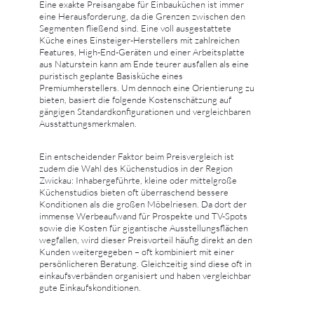
Eine exakte Preisangabe für Einbauküchen ist immer
eine Herausforderung, da die Grenzen zwischen den
Segmenten fließend sind. Eine voll ausgestattete
Küche eines Einsteiger-Herstellers mit zahlreichen
Features, High-End-Geräten und einer Arbeitsplatte
aus Naturstein kann am Ende teurer ausfallen als eine
puristisch geplante Basisküche eines
Premiumherstellers. Um dennoch eine Orientierung zu
bieten, basiert die folgende Kostenschätzung auf
gängigen Standardkonfigurationen und vergleichbaren
Ausstattungsmerkmalen.
Ein entscheidender Faktor beim Preisvergleich ist
zudem die Wahl des Küchenstudios in der Region
Zwickau: Inhabergeführte, kleine oder mittelgroße
Küchenstudios bieten oft überraschend bessere
Konditionen als die großen Möbelriesen. Da dort der
immense Werbeaufwand für Prospekte und TV-Spots
sowie die Kosten für gigantische Ausstellungsflächen
wegfallen, wird dieser Preisvorteil häufig direkt an den
Kunden weitergegeben – oft kombiniert mit einer
persönlicheren Beratung. Gleichzeitig sind diese oft in
einkaufsverbänden organisiert und haben vergleichbar
gute Einkaufskonditionen.