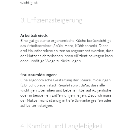
wichtig ist.
3. Effizienzsteigerung
Arbeitsdreieck:
Eine gut geplante ergonomische Küche berücksichtigt
das Arbeitsdreieck (Spüle, Herd, Kühlschrank). Diese
drei Hauptbereiche sollten so angeordnet werden, dass
der Nutzer sich zwischen ihnen effizient bewegen kann,
ohne unnötige Wege zurückzulegen.
Stauraumlösungen:
Eine ergonomische Gestaltung der Stauraumlösungen
(z.B. Schubladen statt Regale) sorgt dafür, dass alle
wichtigen Utensilien und Lebensmittel auf Augenhöhe
oder in bequemen Entfernungen liegen. Dadurch muss
der Nutzer nicht ständig in tiefe Schränke greifen oder
auf Leitern steigen.
4. Komfort und Langlebigkeit