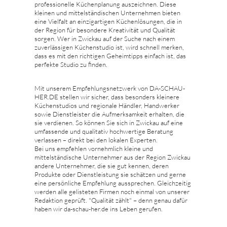
professionelle Küchenplanung auszeichnen. Diese
kleinen und mittelständischen Unternehmen bieten
eine Vielfalt an einzigartigen Küchenlösungen, die in
der Region für besondere Kreativität und Qualität
sorgen. Wer in Zwickau auf der Suche nach einem
zuverlässigen Küchenstudio ist, wird schnell merken,
dass es mit den richtigen Geheimtipps einfach ist, das
perfekte Studio zu finden.
Mit unserem Empfehlungsnetzwerk von DA-SCHAU-
HER.DE stellen wir sicher, dass besonders kleinere
Küchenstudios und regionale Händler, Handwerker
sowie Dienstleister die Aufmerksamkeit erhalten, die
sie verdienen. So können Sie sich in Zwickau auf eine
umfassende und qualitativ hochwertige Beratung
verlassen – direkt bei den lokalen Experten.
Bei uns empfehlen vornehmlich kleine und
mittelständische Unternehmer aus der Region Zwickau
andere Unternehmer, die sie gut kennen, deren
Produkte oder Dienstleistung sie schätzen und gerne
eine persönliche Empfehlung aussprechen. Gleichzeitig
werden alle gelisteten Firmen noch einmal von unserer
Redaktion geprüft. "Qualität zählt" – denn genau dafür
haben wir da-schau-her.de ins Leben gerufen.