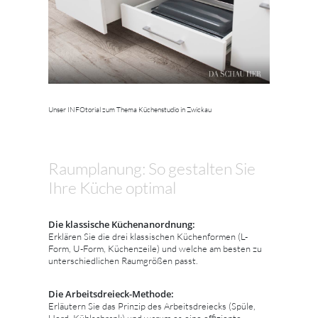
Unser INFOtorial zum Thema Küchenstudio in Zwickau
Raumplanung: So gestalten Sie
Ihre Küche optimal
Die klassische Küchenanordnung:
Erklären Sie die drei klassischen Küchenformen (L-
Form, U-Form, Küchenzeile) und welche am besten zu
unterschiedlichen Raumgrößen passt.
Die Arbeitsdreieck-Methode:
Erläutern Sie das Prinzip des Arbeitsdreiecks (Spüle,
Herd, Kühlschrank) und warum es eine effiziente