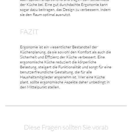
der Küche bei. Eine gut durchdachte Ergonomie kann
sogar dazu beitragen, das Design zu verbessern, indem
sie den Raum optimal ausnutzt.
FAZIT
Ergonomie ist ein wesentlicher Bestandteil der
Küchenplanung, da sie sowohl den Komfort als auch die
Sicherheit und Effizienz der Küche verbessert. Eine
ergonomische Küche reduziert die körperliche
Belastung, steigert die Funktionalität und sorgt für eine
benutzerfreundliche Gestaltung, die für alle
Haushaltsmitglieder angenehm ist. Wer eine Küche
plant, sollte ergonomische Aspekte daher unbedingt in
den Mittelpunkt stellen.
Diese Fragen sollten Sie vorab