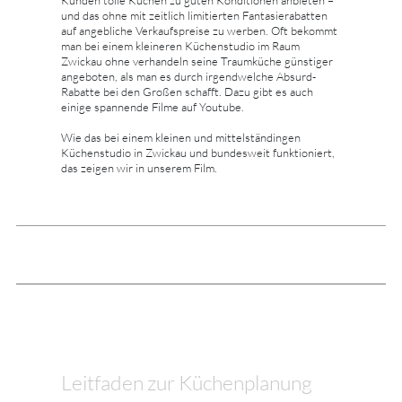
und das ohne mit zeitlich limitierten Fantasierabatten
auf angebliche Verkaufspreise zu werben. Oft bekommt
man bei einem kleineren Küchenstudio im Raum
Zwickau ohne verhandeln seine Traumküche günstiger
angeboten, als man es durch irgendwelche Absurd-
Rabatte bei den Großen schafft. Dazu gibt es auch
einige spannende Filme auf Youtube.
Wie das bei einem kleinen und mittelständingen
Küchenstudio in Zwickau und bundesweit funktioniert,
das zeigen wir in unserem Film.
Leitfaden zur Küchenplanung