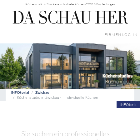
Küchenstudio in Zwickau - individuelle Küchen √ TOP 3 Empfehlungen
FIRMEN LOG-IN
INFOtorial
Zwickau
Küchenstudio in Zwickau • - individuelle Küchen
INFOtorial
Sie suchen ein professionelles