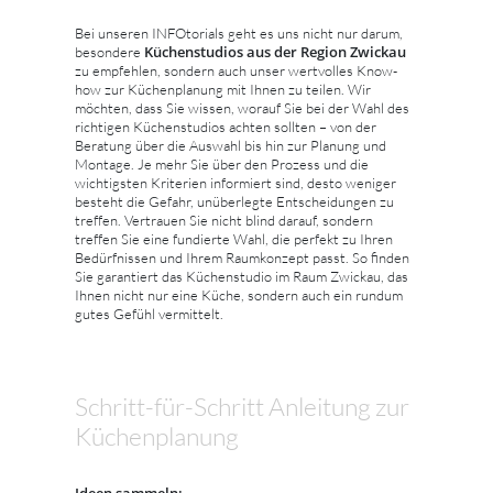
Bei unseren INFOtorials geht es uns nicht nur darum,
Küchenstudios aus der Region Zwickau
besondere
zu empfehlen, sondern auch unser wertvolles Know-
how zur Küchenplanung mit Ihnen zu teilen. Wir
möchten, dass Sie wissen, worauf Sie bei der Wahl des
richtigen Küchenstudios achten sollten – von der
Beratung über die Auswahl bis hin zur Planung und
Montage. Je mehr Sie über den Prozess und die
wichtigsten Kriterien informiert sind, desto weniger
besteht die Gefahr, unüberlegte Entscheidungen zu
treffen. Vertrauen Sie nicht blind darauf, sondern
treffen Sie eine fundierte Wahl, die perfekt zu Ihren
Bedürfnissen und Ihrem Raumkonzept passt. So finden
Sie garantiert das Küchenstudio im Raum Zwickau, das
Ihnen nicht nur eine Küche, sondern auch ein rundum
gutes Gefühl vermittelt.
Schritt-für-Schritt Anleitung zur
Küchenplanung
Ideen sammeln: