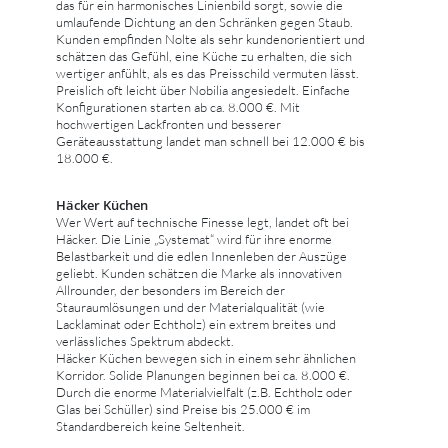
das für ein harmonisches Linienbild sorgt, sowie die
umlaufende Dichtung an den Schränken gegen Staub.
Kunden empfinden Nolte als sehr kundenorientiert und
schätzen das Gefühl, eine Küche zu erhalten, die sich
wertiger anfühlt, als es das Preisschild vermuten lässt.
Preislich oft leicht über Nobilia angesiedelt. Einfache
Konfigurationen starten ab ca. 8.000 €. Mit
hochwertigen Lackfronten und besserer
Geräteausstattung landet man schnell bei 12.000 € bis
18.000 €.
Häcker Küchen
Wer Wert auf technische Finesse legt, landet oft bei
Häcker. Die Linie „Systemat“ wird für ihre enorme
Belastbarkeit und die edlen Innenleben der Auszüge
geliebt. Kunden schätzen die Marke als innovativen
Allrounder, der besonders im Bereich der
Stauraumlösungen und der Materialqualität (wie
Lacklaminat oder Echtholz) ein extrem breites und
verlässliches Spektrum abdeckt.
Häcker Küchen bewegen sich in einem sehr ähnlichen
Korridor. Solide Planungen beginnen bei ca. 8.000 €.
Durch die enorme Materialvielfalt (z.B. Echtholz oder
Glas bei Schüller) sind Preise bis 25.000 € im
Standardbereich keine Seltenheit.