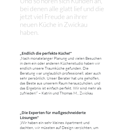
Und so hören sich Kunden an,
bei denen alle glatt lief und die
jetzt viel Freude an ihrer
neuen Küche in Zwickau
haben.
„Endlich die perfekte Küche!“
„Nach monatelanger Planung und vielen Besuchen
in dem ein oder anderen Küchenstudio haben wir
endlich unsere Traumküche gefunden. Die
Beratung war unglaublich professionell, aber auch
sehr persönlich. Unser Berater hat uns geholfen,
das Beste aus unserem Raum herauszuholen, und
das Ergebnis ist einfach perfekt. Wir sind mehr als
zufrieden!“ – Katrin und Thomas M., Zwickau
„Die Experten für maßgeschneiderte
Lösungen“
„Wir haben ein sehr kleines Apartment und
dachten, wir müssten auf Design verzichten, um