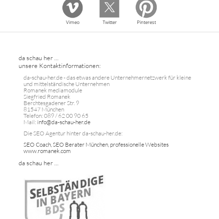
Vimeo
Twitter
Pinterest
da schau her ...
unsere Kontaktinformationen:
da-schau-her.de - das etwas andere Unternehmernetzwerk für kleine
und mittelständische Unternehmen
Romanek mediamodule
Siegfried Romanek
Berchtesgadener Str. 9
81547 München
Telefon: 089 / 62 00 90 65
Mail:
info@da-schau-her.de
Die SEO Agentur hinter da-schau-her.de:
SEO Coach, SEO Berater München, professionelle Websites
www.romanek.com
da schau her ...