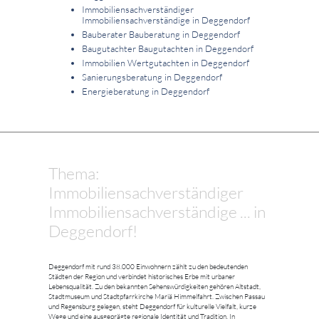
Immobiliensachverständiger
Immobiliensachverständige in Deggendorf
Bauberater Bauberatung in Deggendorf
Baugutachter Baugutachten in Deggendorf
Immobilien Wertgutachten in Deggendorf
Sanierungsberatung in Deggendorf
Energieberatung in Deggendorf
Thema:
Immobiliensachverständiger
Immobiliensachverständige ... in
Deggendorf!
Deggendorf mit rund 38.000 Einwohnern zählt zu den bedeutenden
Städten der Region und verbindet historisches Erbe mit urbaner
Lebensqualität. Zu den bekannten Sehenswürdigkeiten gehören Altstadt,
Stadtmuseum und Stadtpfarrkirche Mariä Himmelfahrt. Zwischen Passau
und Regensburg gelegen, steht Deggendorf für kulturelle Vielfalt, kurze
Wege und eine ausgeprägte regionale Identität und Tradition. In