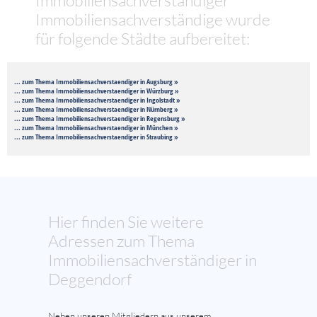
Immobiliensachverständige wurde
für folgende Städte aufbereitet:
... zum Thema Immobiliensachverstaendiger in Augsburg »
... zum Thema Immobiliensachverstaendiger in Würzburg »
... zum Thema Immobiliensachverstaendiger in Ingolstadt »
... zum Thema Immobiliensachverstaendiger in Nürnberg »
... zum Thema Immobiliensachverstaendiger in Regensburg »
... zum Thema Immobiliensachverstaendiger in München »
... zum Thema Immobiliensachverstaendiger in Straubing »
Hier finden Sie weitere
Adressen zum Thema
Immobiliensachverständiger in
Deggendorf
Neben unseren Mitgliedern aus unserem