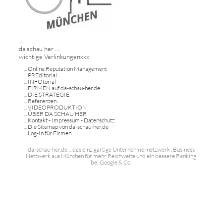
...
da schau her ...
wichtige Verlinkungenxxx
...
Online Reputation Management
...
PREditorial
...
INFOtorial
...
FIRMEN auf da-schau-her.de
...
DIE STRATEGIE
...
Referenzen
...
VIDEOPRODUKTION
...
ÜBER DA SCHAU HER
...
Kontakt - Impressum - Datenschutz
...
Die Sitemap von da-schau-her.de
...
Log-In für Firmen
da-schau-her.de ... das einzigartige Unternehmernetzwerk . Business
Netzwerk aus München für mehr Reichweite und ein bessere Ranking
bei Google & Co.