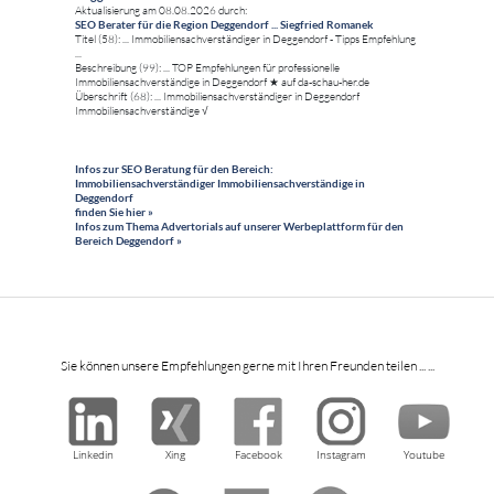
Aktualisierung am 08.08.2026 durch:
SEO Berater für die Region Deggendorf ... Siegfried Romanek
Titel (58): ... Immobiliensachverständiger in Deggendorf - Tipps Empfehlung
...
Beschreibung (99): ... TOP Empfehlungen für professionelle
Immobiliensachverständige in Deggendorf ★ auf da-schau-her.de
Überschrift (68): ... Immobiliensachverständiger in Deggendorf
Immobiliensachverständige √
Infos zur SEO Beratung für den Bereich:
Immobiliensachverständiger Immobiliensachverständige in
Deggendorf
finden Sie hier »
Infos zum Thema Advertorials auf unserer Werbeplattform für den
Bereich Deggendorf »
Sie können unsere Empfehlungen gerne mit Ihren Freunden teilen ... ...
Linkedin
Xing
Facebook
Instagram
Youtube