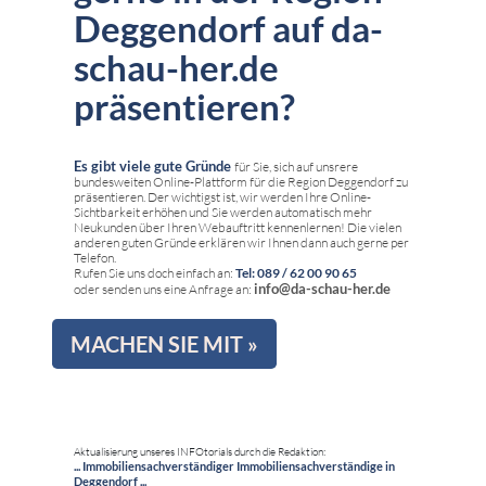
Deggendorf auf da-
schau-her.de
präsentieren?
Es gibt viele gute Gründe
für Sie, sich auf unsrere
bundesweiten Online-Plattform für die Region Deggendorf zu
präsentieren. Der wichtigst ist, wir werden Ihre Online-
Sichtbarkeit erhöhen und Sie werden automatisch mehr
Neukunden über Ihren Webauftritt kennenlernen! Die vielen
anderen guten Gründe erklären wir Ihnen dann auch gerne per
Telefon.
Rufen Sie uns doch einfach an:
Tel: 089 / 62 00 90 65
info@da-schau-her.de
oder senden uns eine Anfrage an:
MACHEN SIE MIT »
Aktualisierung unseres INFOtorials durch die Redaktion:
... Immobiliensachverständiger Immobiliensachverständige in
Deggendorf ...