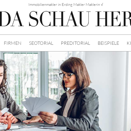
Immobilienmakler in Erding Makler Maklerin √
FIRMEN
SEOTORIAL
PREDITORIAL
BEISPIELE
K