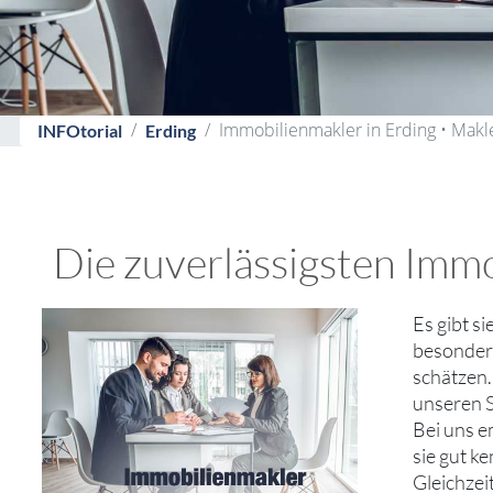
Immobilienmakler in Erding • Makl
INFOtorial
Erding
Die zuverlässigsten Immo
Es gibt s
besondere
schätzen.
unseren S
Bei uns e
sie gut k
Gleichzei