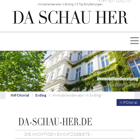
FIRMEN LOG-IN
Immobilienberater in Erding √ 3 Top Empfehlungen
Immobilienberater in Erding •
INFOtorial
Erding
INFOtorial
DIE WICHTIGEN EINSATZGEBIETE »