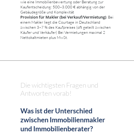
wie eine Immobilienbewertung oder Beratung zur
Kaufentscheidung: 500–3.000 € abhängig von der
Gebäudegröße und Komplexität
Provision für Makler (bei Verkauf/Vermietung)
: Bei
einem Makler liegt die Courtage in Deutschland
zwischen 3–7 % des Kaufpreises (oft geteilt zwischen
Käufer und Verkäufer) Bei Vermietungen maximal 2
Nettokaltmieten plus MwSt.
Die wichtigsten Fragen und
Antworten vorab!
Was ist der Unterschied
zwischen Immobilienmakler
und Immobilienberater?