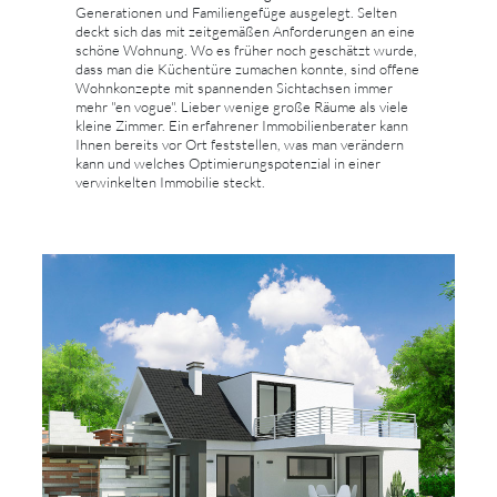
Generationen und Familiengefüge ausgelegt. Selten
deckt sich das mit zeitgemäßen Anforderungen an eine
schöne Wohnung. Wo es früher noch geschätzt wurde,
dass man die Küchentüre zumachen konnte, sind offene
Wohnkonzepte mit spannenden Sichtachsen immer
mehr "en vogue". Lieber wenige große Räume als viele
kleine Zimmer. Ein erfahrener Immobilienberater kann
Ihnen bereits vor Ort feststellen, was man verändern
kann und welches Optimierungspotenzial in einer
verwinkelten Immobilie steckt.