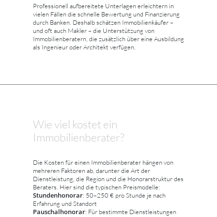
Professionell aufbereitete Unterlagen erleichtern in
vielen Fällen die schnelle Bewertung und Finanzierung
durch Banken. Deshalb schätzen Immobilienkäufer –
und oft auch Makler – die Unterstützung von
Immobilienberatern, die zusätzlich über eine Ausbildung
als Ingenieur oder Architekt verfügen.
Wie viel kostet ein
Immobilienberater?
Die Kosten für einen Immobilienberater hängen von
mehreren Faktoren ab, darunter die Art der
Dienstleistung, die Region und die Honorarstruktur des
Beraters. Hier sind die typischen Preismodelle:
Stundenhonorar
: 50–250 € pro Stunde je nach
Erfahrung und Standort
Pauschalhonorar
: Für bestimmte Dienstleistungen