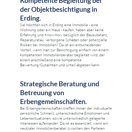
Kompetente Begleitung bei
der Objektbesichtigung in
Erding.
Sie möchten sich in Erding eine Immobilie - eine
Wohnung oder ein Haus - kaufen, haben aber keine
Erfahrung und Know-how bezüglich der Bausubstanz,
Reparaturstau, verborgene Schäden oder potenzielle
Risiken bei Immobilien? Da ist ein entscheidender
Vorteil, wenn man zur Besichtigung einfach von einem
kompetenten Immobilienberater begleitet wird, der
einem anschließend eine kompetente
Bewertung/Gutachten und Urteil abgeben kann.
Strategische Beratung und
Betreuung von
Erbengemeinschaften.
Bei Erbengemeinschaften treffen immer der individuelle
persönliche Schmerz, unterschiedliche Emotionen und
Lebenssituationen, sowie unterschiedlich gelagerte
Interessen aufeinander. Da ist es essenziell, wenn ein
neutraler Immobilienberater zwischen den Parteien