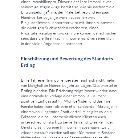
einen Immobilienpro. Dieser sieht Ihre Immobilie vor
seinem geistigen Auge bereits so, wie sie nachdem die
Entrümpelungsfirma, der Malerbetrieb und ein paar
Handwerker zugange waren aussehen wird.
Ein guter Immobilienberater wird mit Ihnen zusammen
die wichtigen Suchkriterien erarbeiten, einen
Prioritätenkatalog entwickeln. Sie können danach sicher
sein, dass Sie Ihre Traumimmobilie nicht versehentlich
in den vielen Angeboten übersehen.
Einschätzung und Bewertung des Standorts
Erding
Ein erfahrener Immobilienberater lässt sich nicht mehr
von klanghaften Namen begehrter Lagen/Stadtviertel in
Erding blenden. Die Erfahrung zeigt immer wieder, dass
eine optimale Mikrolage einer Immobilie viel mehr
positiven Einfluss auf Ihr Wohlbefinden und das Ihrer
Familie haben kann, als eine eher schlechte Mikrolage in
einem wohlklingenden Stadtviertel. Hier gibt es viele
Faktoren, die bei unterschiedlichen Klienten auch
unterschiedlich stark zu bewerten sind. Dies kann der
Umstand sein, ob eine Immobilie in absehbarer Zeit
wieder verkauft werden soll oder für immer im Bestand
bleibt oder wie wichtig eine Stadtanbindung ist, die