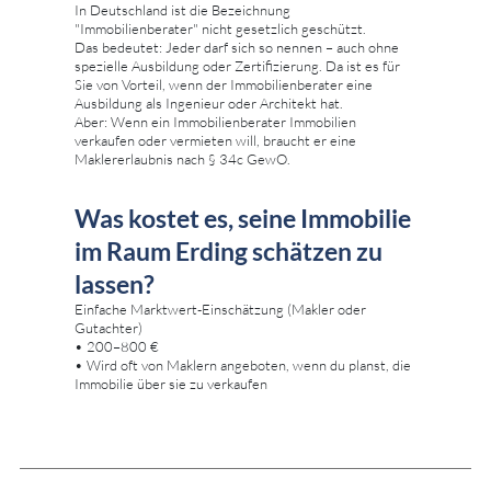
In Deutschland ist die Bezeichnung
"Immobilienberater" nicht gesetzlich geschützt.
Das bedeutet: Jeder darf sich so nennen – auch ohne
spezielle Ausbildung oder Zertifizierung. Da ist es für
Sie von Vorteil, wenn der Immobilienberater eine
Ausbildung als Ingenieur oder Architekt hat.
Aber: Wenn ein Immobilienberater Immobilien
verkaufen oder vermieten will, braucht er eine
Maklererlaubnis nach § 34c GewO.
Was kostet es, seine Immobilie
im Raum Erding schätzen zu
lassen?
Einfache Marktwert-Einschätzung (Makler oder
Gutachter)
• 200–800 €
• Wird oft von Maklern angeboten, wenn du planst, die
Immobilie über sie zu verkaufen