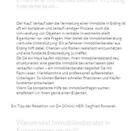
finden Sie hier bei uns ...
Der Kauf, Verkauf oder die Vermietung einer Immobilie in Erding ist
oft ein komplexer und zeitaufwendiger Prozess. Auch die
Umwandlung von Objekten in rentable Investments stellt
Eigentümer vor viele Fragen. Hier bietet die Immobilienberatung
wertvolle Unterstützung: Ein erfahrener Immobilienberater aus
Erding hilft dabei, Chancen und Risiken realistisch einzuschätzen
und eine fundierte Entscheidung zu treffen.
Ob Sie ein Haus kaufen möchten, Ihren Immobilienbestand neu
strukturieren, eine geerbte Immobilie bewerten lassen oder
verkaufen wollen – ein Immobilienberater begleitet Sie mit
Fachwissen, Marktkenntnis und professionell aufbereiteten
Unterlagen. So können Banken schneller finanzieren und Käufer
fundierter entscheiden.
Wenn Sie kompetente Hilfe bei Immobilienfragen suchen,
empfehlen wir Ihnen gerne einen Experten.
Ein Tipp der Redaktion von DA SCHAU HER: Siegfried Romanek
Warum sind Immobilienberater in
Erding immer neutral?