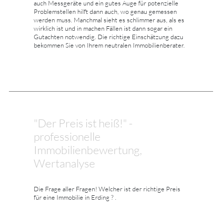
auch Messgeräte und ein gutes Auge für potenzielle
Problemstellen hilft dann auch, wo genau gemessen
werden muss. Manchmal sieht es schlimmer aus, als es
wirklich ist und in machen Fällen ist dann sogar ein
Gutachten notwendig. Die richtige Einschätzung dazu
bekommen Sie von Ihrem neutralen Immobilienberater.
"Der Preis ist heiß!" -
professionelle
Immobilienbewertung,
Wertanalyse
Die Frage aller Fragen! Welcher ist der richtige Preis
für eine Immobilie in Erding ? .