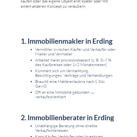
kaufen oder das eigene Objekt erst später oder mit
einem anderen Konzept zu veräußern.
1. Immobilienmakler in Erding
Vermittler zwischen Käufer und Verkäufer oder
Mieter und Vermieter
Arbeitet meist provisionsbasiert (z. B. 3–7 %
des Kaufpreises oder 1–2 Monatsmieten)
Kümmert sich um Vermarktung,
Besichtigungen, Verträge und Verhandlungen
Braucht eine Maklererlaubnis nach § 34c
GewO
Oft an eine Immobilie gebunden →
verkaufsorientiert
2. Immobilienberater in Erding
Unabhängige Beratung ohne direkte
Verkaufsinteressen
Kann Käufer, Verkäufer oder Investoren