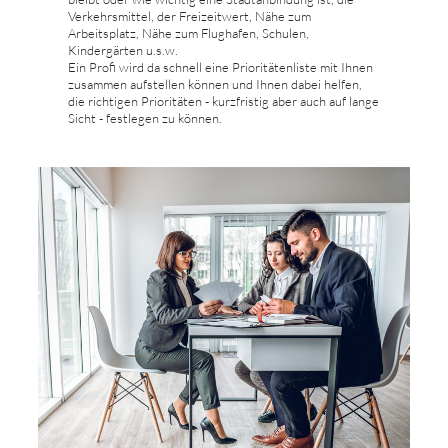
Verkehrsmittel, der Freizeitwert, Nähe zum
Arbeitsplatz, Nähe zum Flughafen, Schulen,
Kindergärten u.s.w.
Ein Profi wird da schnell eine Prioritätenliste mit Ihnen
zusammen aufstellen können und Ihnen dabei helfen,
die richtigen Prioritäten - kurzfristig aber auch auf lange
Sicht - festlegen zu können.