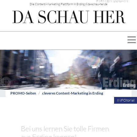
FIRMEN LOG-IN
Die Content-Marketing Plattform in Erding √ da-schau-her.de
PROMO-Seiten
cleveres Content-Marketing in Erding
INFOtorial
Bei uns lernen Sie tolle Firmen
aus Erding kennen!