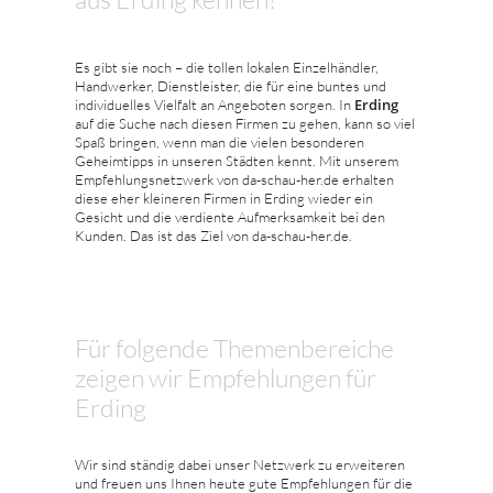
Es gibt sie noch – die tollen lokalen Einzelhändler,
Handwerker, Dienstleister, die für eine buntes und
Erding
individuelles Vielfalt an Angeboten sorgen. In
auf die Suche nach diesen Firmen zu gehen, kann so viel
Spaß bringen, wenn man die vielen besonderen
Geheimtipps in unseren Städten kennt. Mit unserem
Empfehlungsnetzwerk von da-schau-her.de erhalten
diese eher kleineren Firmen in Erding wieder ein
Gesicht und die verdiente Aufmerksamkeit bei den
Kunden. Das ist das Ziel von da-schau-her.de.
Für folgende Themenbereiche
zeigen wir Empfehlungen für
Erding
Wir sind ständig dabei unser Netzwerk zu erweiteren
und freuen uns Ihnen heute gute Empfehlungen für die