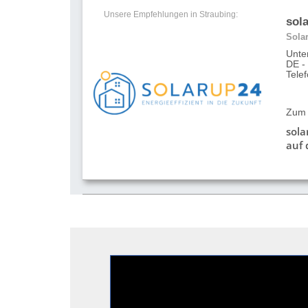
Unsere Empfehlungen in Straubing:
sol
Sola
Unte
DE -
Tele
Zum 
sol
auf 