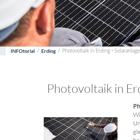
Photovoltaik in Erding • Solaranlag
INFOtorial
Erding
Photovoltaik in Er
Ph
Wi
Un
gl
be