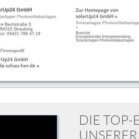
Zur Homepage von
arUp24 GmbH
solarUp24 GmbH »
ranlagen Photovoltaikanlagen
Solaranlagen Photovoltaikanlag
re Bachstraße 3
»
 94315 Straubing
fon: 09421 788 47 19
Branche:
Energieberater Energieberatung,
Solaranlagen Photovoltaikanlagen
Firmenprofil:
arUp24 GmbH
da-schau-her.de »
DIE TOP
UNSERER