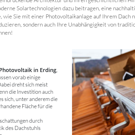
derne Solartechnologien dazu beitragen, eine nachhalti
e, wie Sie mit einer Photovoltaikanlage auf Ihrem Dach 
duzieren, sondern auch Ihre Unabhängigkeit von tradit
nnen!
Photovoltaik in Erding
,
üssen vorab einige
abei dreht sich meist
denn die Investition auch
es sich, unter anderem die
rhandene Fläche für die
rschattungen durch
ik des Dachstuhls
n.