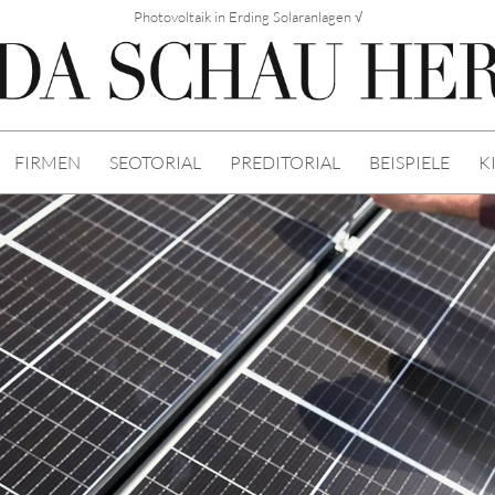
Photovoltaik in Erding Solaranlagen √
FIRMEN
SEOTORIAL
PREDITORIAL
BEISPIELE
K