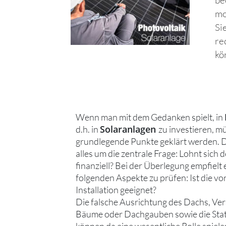
mo
Si
re
kö
Wenn man mit dem Gedanken spielt, in
Solaranlagen
d.h. in
zu investieren, m
grundlegende Punkte geklärt werden. D
alles um die zentrale Frage: Lohnt sich 
finanziell? Bei der Überlegung empfielt 
folgenden Aspekte zu prüfen: Ist die vo
Installation geeignet?
Die falsche Ausrichtung des Dachs, Ve
Bäume oder Dachgauben sowie die Stat
können da eine wesentliche Rolle spiele