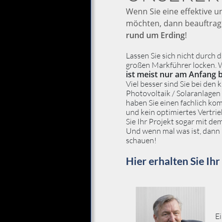
Wenn Sie eine effektive u
möchten, dann beauftrage
rund um Erding
!
Lassen Sie sich nicht durch
großen Markführer locken. W
ist meist nur am Anfang bi
Viel besser sind Sie bei den
Photovoltaik / Solaranlagen
haben Sie einen fachlich k
und kein optimiertes Vertri
Sie Ihr Projekt sogar mit de
Und wenn mal was ist, dann 
schauen!
Hier erhalten Sie Ihr
E