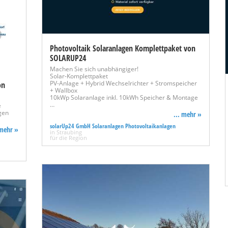
Photovoltaik Solaranlagen Komplettpaket von
SOLARUP24
Machen Sie sich unabhängiger!
Solar-Komplettpaket
PV-Anlage + Hybrid Wechselrichter + Stromspeicher
on
+ Wallbox
10kWp Solaranlage inkl. 10kWh Speicher & Montage
…
e
gen
... mehr »
solarUp24 GmbH Solaranlagen Photovoltaikanlagen
 mehr »
in Straubing
für die Region