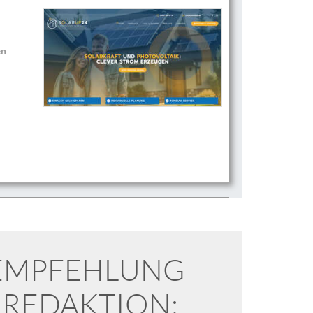
en
-EMPFEHLUNG
 REDAKTION: