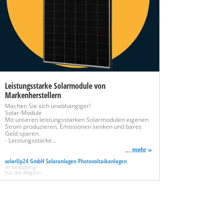
Leistungsstarke Solarmodule von
Markenherstellern
Machen Sie sich unabhängiger!
Solar-Module
Mit unseren leistungsstarken Solarmodulen eigenen
Strom produzieren, Emissionen senken und bares
Geld sparen.
- Leistungsstarke…
... mehr »
solarUp24 GmbH Solaranlagen Photovoltaikanlagen
in Straubing
für die Region