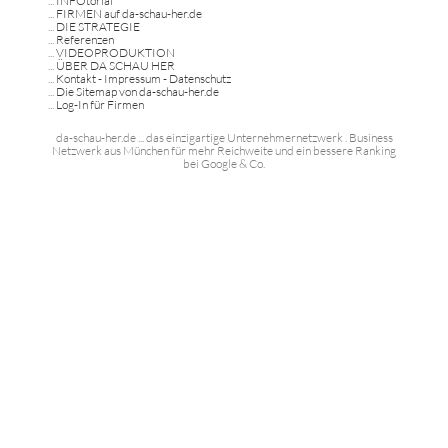
...
INFOtorial
...
FIRMEN auf da-schau-her.de
...
DIE STRATEGIE
...
Referenzen
...
VIDEOPRODUKTION
...
ÜBER DA SCHAU HER
...
Kontakt - Impressum - Datenschutz
...
Die Sitemap von da-schau-her.de
...
Log-In für Firmen
da-schau-her.de ... das einzigartige Unternehmernetzwerk . Business
Netzwerk aus München für mehr Reichweite und ein bessere Ranking
bei Google & Co.