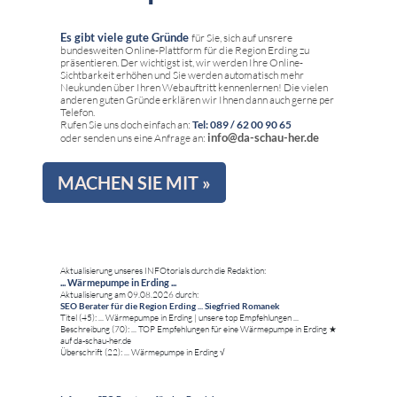
Es gibt viele gute Gründe
für Sie, sich auf unsrere
bundesweiten Online-Plattform für die Region Erding zu
präsentieren. Der wichtigst ist, wir werden Ihre Online-
Sichtbarkeit erhöhen und Sie werden automatisch mehr
Neukunden über Ihren Webauftritt kennenlernen! Die vielen
anderen guten Gründe erklären wir Ihnen dann auch gerne per
Telefon.
Rufen Sie uns doch einfach an:
Tel: 089 / 62 00 90 65
info@da-schau-her.de
oder senden uns eine Anfrage an:
MACHEN SIE MIT »
Aktualisierung unseres INFOtorials durch die Redaktion:
... Wärmepumpe in Erding ...
Aktualisierung am 09.08.2026 durch:
SEO Berater für die Region Erding ... Siegfried Romanek
Titel (45): ... Wärmepumpe in Erding | unsere top Empfehlungen ...
Beschreibung (70): ... TOP Empfehlungen für eine Wärmepumpe in Erding ★
auf da-schau-her.de
Überschrift (22): ... Wärmepumpe in Erding √