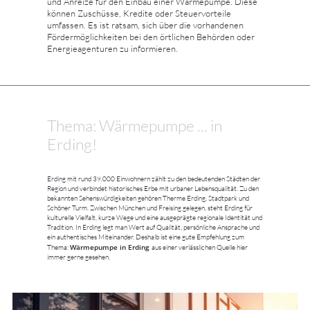
und Anreize für den Einbau einer Wärmepumpe. Diese
können Zuschüsse, Kredite oder Steuervorteile
umfassen. Es ist ratsam, sich über die vorhandenen
Fördermöglichkeiten bei den örtlichen Behörden oder
Energieagenturen zu informieren.
Thema: Wärmepumpe ... in
Erding!
Erding mit rund 39.000 Einwohnern zählt zu den bedeutenden Städten der
Region und verbindet historisches Erbe mit urbaner Lebensqualität. Zu den
bekannten Sehenswürdigkeiten gehören Therme Erding, Stadtpark und
Schöner Turm. Zwischen München und Freising gelegen, steht Erding für
kulturelle Vielfalt, kurze Wege und eine ausgeprägte regionale Identität und
Tradition. In Erding legt man Wert auf Qualität, persönliche Ansprache und
ein authentisches Miteinander. Deshalb ist eine gute Empfehlung zum
Wärmepumpe in Erding
Thema:
aus einer verlässlichen Quelle hier
immer gerne gesehen.