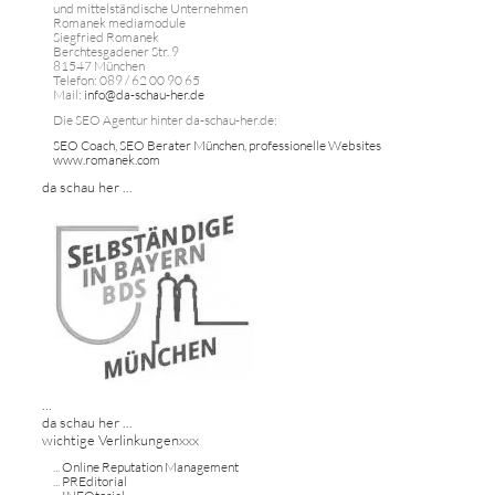
und mittelständische Unternehmen
Romanek mediamodule
Siegfried Romanek
Berchtesgadener Str. 9
81547 München
Telefon: 089 / 62 00 90 65
Mail:
info@da-schau-her.de
Die SEO Agentur hinter da-schau-her.de:
SEO Coach, SEO Berater München, professionelle Websites
www.romanek.com
da schau her ...
...
da schau her ...
wichtige Verlinkungenxxx
...
Online Reputation Management
...
PREditorial