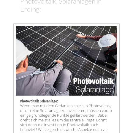
Photovoltaik, Solaranlagen in
Erding:
Photovoltaik Solaranlage:
Wenn man mit dem Gedanken spielt, in Photovoltaik,
d.h. in eine Solaranlage zu investieren, müssen vorab
einige grundlegende Punkte geklärt werden. Dabei
dreht sich meist alles um die zentrale Frage: Lohnt
sich denn die Investition in Photovoltaik auch
finanziell? Wir zeigen hier, welche Aspekte noch viel