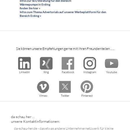
Infos zur SEO Beratung für den Bereich:
Wärmepumpe in Erding
finden Sie hier »
Infos zum Thema Advertorials auf unserer Werbeplattform für den
Bereich Erding »
Sie können unsere Empfehlungen gerne mit Ihren Freunden teilen ... ...
Linkedin
Xing
Facebook
Instagram
Youtube
Vimeo
Twitter
Pinterest
da schau her ...
unsere Kontaktinformationen:
da-schau-her.de - das etwas andere Unternehmernetzwerk für kleine