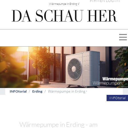
FIRMEN LOG-IN
Wärmepumpe in Erding √
Wärmepumpe in Erding •
INFOtorial
Erding
INFOtorial
Wärmepumpe in Erding - am