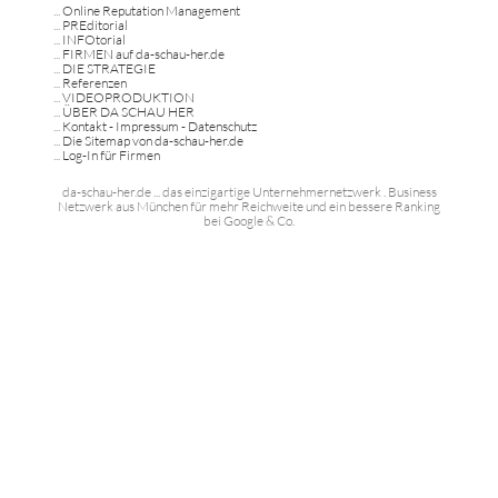
...
Online Reputation Management
...
PREditorial
...
INFOtorial
...
FIRMEN auf da-schau-her.de
...
DIE STRATEGIE
...
Referenzen
...
VIDEOPRODUKTION
...
ÜBER DA SCHAU HER
...
Kontakt - Impressum - Datenschutz
...
Die Sitemap von da-schau-her.de
...
Log-In für Firmen
da-schau-her.de ... das einzigartige Unternehmernetzwerk . Business
Netzwerk aus München für mehr Reichweite und ein bessere Ranking
bei Google & Co.