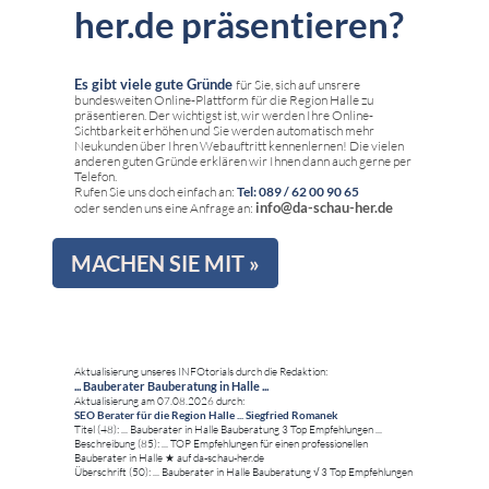
her.de präsentieren?
Es gibt viele gute Gründe
für Sie, sich auf unsrere
bundesweiten Online-Plattform für die Region Halle zu
präsentieren. Der wichtigst ist, wir werden Ihre Online-
Sichtbarkeit erhöhen und Sie werden automatisch mehr
Neukunden über Ihren Webauftritt kennenlernen! Die vielen
anderen guten Gründe erklären wir Ihnen dann auch gerne per
Telefon.
Rufen Sie uns doch einfach an:
Tel: 089 / 62 00 90 65
info@da-schau-her.de
oder senden uns eine Anfrage an:
MACHEN SIE MIT »
Aktualisierung unseres INFOtorials durch die Redaktion:
... Bauberater Bauberatung in Halle ...
Aktualisierung am 07.08.2026 durch:
SEO Berater für die Region Halle ... Siegfried Romanek
Titel (48): ... Bauberater in Halle Bauberatung 3 Top Empfehlungen ...
Beschreibung (85): ... TOP Empfehlungen für einen professionellen
Bauberater in Halle ★ auf da-schau-her.de
Überschrift (50): ... Bauberater in Halle Bauberatung √ 3 Top Empfehlungen