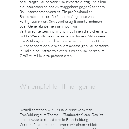
beauftragte Bauberater / Bauexperte einzig und allein
die Interessen seines Auftraggebers gegenüber dem
Bauunternehmen vertritt. Ein professioneller
Bauberater überprüft sämtliche Angebote von
Fertighausfirmen, Schlüsselfertig-Bauunternehmen
oder Generalunternehmen noch vor
Vertragsunterzeichnung und gibt Ihnen die Sicherheit,
nichts Wesentliches übersehen zu haben. Mit unserem
Empfehlungsnetzwerk von da-schau-her.de möchten
wir besonders den lokalen, ortsansässigen Bauberatern
in Halle eine Plattform bieten, sich den Bauherren im
Großraum Halle zu präsentieren.
Wir empfehlen Ihnen gerne:
Aktuell sprechen wir für Halle keine konkrete
Empfehlung zum Thema ... "Bauberater" aus. Das ist
eine bewusste redaktionelle Entscheidung.
Wir empfehlen nur dann, wenn wir einen Anbieter