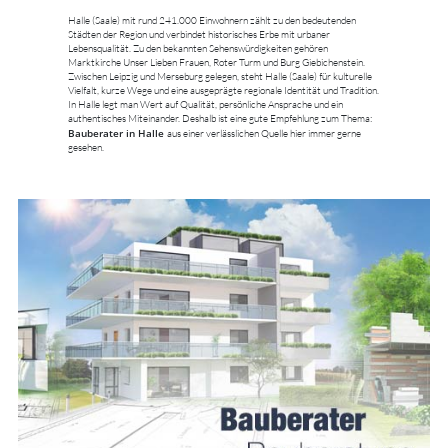
Halle (Saale) mit rund 241.000 Einwohnern zählt zu den bedeutenden
Städten der Region und verbindet historisches Erbe mit urbaner
Lebensqualität. Zu den bekannten Sehenswürdigkeiten gehören
Marktkirche Unser Lieben Frauen, Roter Turm und Burg Giebichenstein.
Zwischen Leipzig und Merseburg gelegen, steht Halle (Saale) für kulturelle
Vielfalt, kurze Wege und eine ausgeprägte regionale Identität und Tradition.
In Halle legt man Wert auf Qualität, persönliche Ansprache und ein
authentisches Miteinander. Deshalb ist eine gute Empfehlung zum Thema:
Bauberater in Halle
aus einer verlässlichen Quelle hier immer gerne
gesehen.