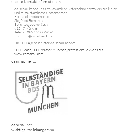
unsere Kontaktinformationen:
da-schau-her.de - das etwas andere Unternehmernetzwerk für kleine
und mittelständische Unternehmen
Romanek mediamodule
Siegfried Romanek
Berchtesgadener Str. 9
81547 München
Telefon: 089 / 62 00 90 65
Mail:
info@da-schau-her.de
Die SEO Agentur hinter da-schau-her.de:
SEO Coach, SEO Berater München, professionelle Websites
www.romanek.com
da schau her ...
...
da schau her ...
wichtige Verlinkungenxxx