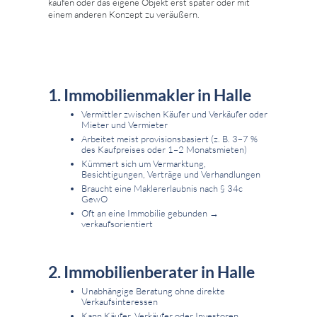
kaufen oder das eigene Objekt erst später oder mit
einem anderen Konzept zu veräußern.
1. Immobilienmakler in Halle
Vermittler zwischen Käufer und Verkäufer oder
Mieter und Vermieter
Arbeitet meist provisionsbasiert (z. B. 3–7 %
des Kaufpreises oder 1–2 Monatsmieten)
Kümmert sich um Vermarktung,
Besichtigungen, Verträge und Verhandlungen
Braucht eine Maklererlaubnis nach § 34c
GewO
Oft an eine Immobilie gebunden →
verkaufsorientiert
2. Immobilienberater in Halle
Unabhängige Beratung ohne direkte
Verkaufsinteressen
Kann Käufer, Verkäufer oder Investoren