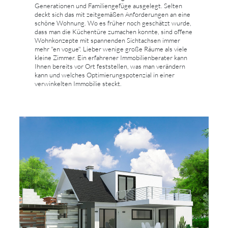
Generationen und Familiengefüge ausgelegt. Selten
deckt sich das mit zeitgemäßen Anforderungen an eine
schöne Wohnung. Wo es früher noch geschätzt wurde,
dass man die Küchentüre zumachen konnte, sind offene
Wohnkonzepte mit spannenden Sichtachsen immer
mehr "en vogue". Lieber wenige große Räume als viele
kleine Zimmer. Ein erfahrener Immobilienberater kann
Ihnen bereits vor Ort feststellen, was man verändern
kann und welches Optimierungspotenzial in einer
verwinkelten Immobilie steckt.