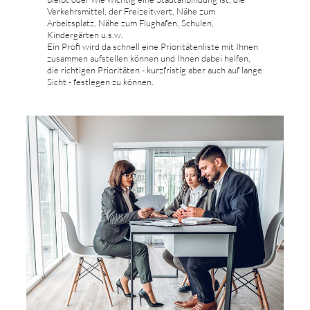
Verkehrsmittel, der Freizeitwert, Nähe zum
Arbeitsplatz, Nähe zum Flughafen, Schulen,
Kindergärten u.s.w.
Ein Profi wird da schnell eine Prioritätenliste mit Ihnen
zusammen aufstellen können und Ihnen dabei helfen,
die richtigen Prioritäten - kurzfristig aber auch auf lange
Sicht - festlegen zu können.