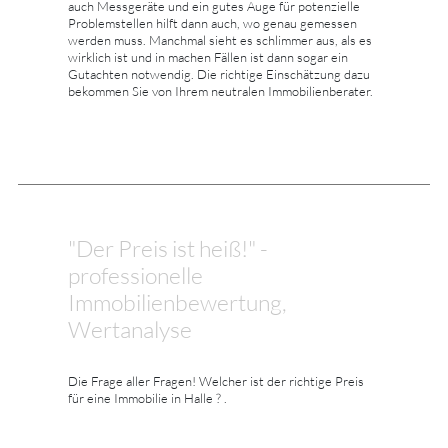
auch Messgeräte und ein gutes Auge für potenzielle
Problemstellen hilft dann auch, wo genau gemessen
werden muss. Manchmal sieht es schlimmer aus, als es
wirklich ist und in machen Fällen ist dann sogar ein
Gutachten notwendig. Die richtige Einschätzung dazu
bekommen Sie von Ihrem neutralen Immobilienberater.
"Der Preis ist heiß!" -
professionelle
Immobilienbewertung,
Wertanalyse
Die Frage aller Fragen! Welcher ist der richtige Preis
für eine Immobilie in Halle ? .