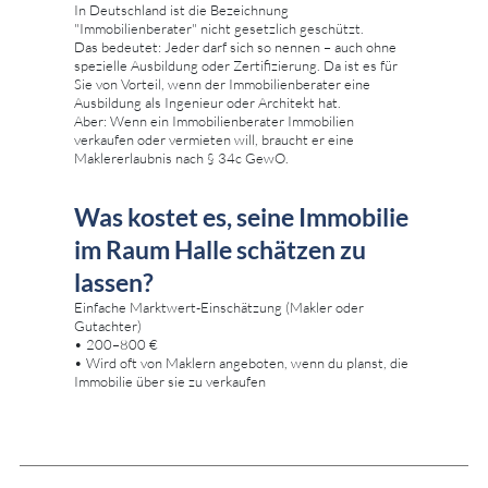
In Deutschland ist die Bezeichnung
"Immobilienberater" nicht gesetzlich geschützt.
Das bedeutet: Jeder darf sich so nennen – auch ohne
spezielle Ausbildung oder Zertifizierung. Da ist es für
Sie von Vorteil, wenn der Immobilienberater eine
Ausbildung als Ingenieur oder Architekt hat.
Aber: Wenn ein Immobilienberater Immobilien
verkaufen oder vermieten will, braucht er eine
Maklererlaubnis nach § 34c GewO.
Was kostet es, seine Immobilie
im Raum Halle schätzen zu
lassen?
Einfache Marktwert-Einschätzung (Makler oder
Gutachter)
• 200–800 €
• Wird oft von Maklern angeboten, wenn du planst, die
Immobilie über sie zu verkaufen