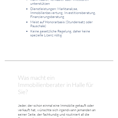
unterstützen
Dienstleistungen: Marktanalyse,
Immobilienbewertung, Investitionsberatung,
Finanzierungsberatung
Meist auf Honorarbasis (Stundensatz oder
Pauschale)
Keine gesetzliche Regelung, daher keine
spezielle Lizenz nötig
Was macht ein
Immobilienberater in Halle für
Sie?
Jeder, der schon einmal eine Immobilie gekauft oder
verkauft hat, wünschte sich irgendwann jemanden an
seiner Seite, der fachkundig und routiniert all die