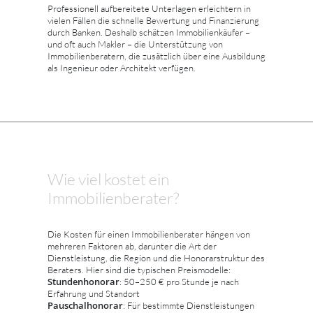
Professionell aufbereitete Unterlagen erleichtern in
vielen Fällen die schnelle Bewertung und Finanzierung
durch Banken. Deshalb schätzen Immobilienkäufer –
und oft auch Makler – die Unterstützung von
Immobilienberatern, die zusätzlich über eine Ausbildung
als Ingenieur oder Architekt verfügen.
Wie viel kostet ein
Immobilienberater?
Die Kosten für einen Immobilienberater hängen von
mehreren Faktoren ab, darunter die Art der
Dienstleistung, die Region und die Honorarstruktur des
Beraters. Hier sind die typischen Preismodelle:
Stundenhonorar
: 50–250 € pro Stunde je nach
Erfahrung und Standort
Pauschalhonorar
: Für bestimmte Dienstleistungen