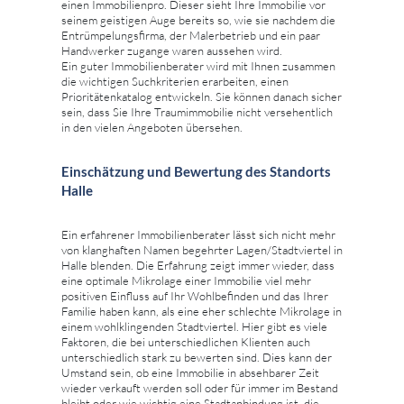
einen Immobilienpro. Dieser sieht Ihre Immobilie vor
seinem geistigen Auge bereits so, wie sie nachdem die
Entrümpelungsfirma, der Malerbetrieb und ein paar
Handwerker zugange waren aussehen wird.
Ein guter Immobilienberater wird mit Ihnen zusammen
die wichtigen Suchkriterien erarbeiten, einen
Prioritätenkatalog entwickeln. Sie können danach sicher
sein, dass Sie Ihre Traumimmobilie nicht versehentlich
in den vielen Angeboten übersehen.
Einschätzung und Bewertung des Standorts
Halle
Ein erfahrener Immobilienberater lässt sich nicht mehr
von klanghaften Namen begehrter Lagen/Stadtviertel in
Halle blenden. Die Erfahrung zeigt immer wieder, dass
eine optimale Mikrolage einer Immobilie viel mehr
positiven Einfluss auf Ihr Wohlbefinden und das Ihrer
Familie haben kann, als eine eher schlechte Mikrolage in
einem wohlklingenden Stadtviertel. Hier gibt es viele
Faktoren, die bei unterschiedlichen Klienten auch
unterschiedlich stark zu bewerten sind. Dies kann der
Umstand sein, ob eine Immobilie in absehbarer Zeit
wieder verkauft werden soll oder für immer im Bestand
bleibt oder wie wichtig eine Stadtanbindung ist, die