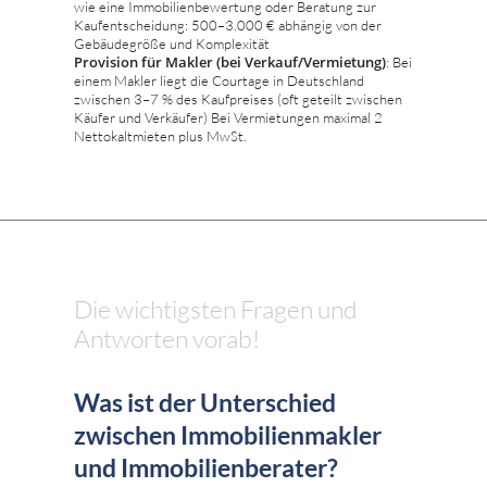
wie eine Immobilienbewertung oder Beratung zur
Kaufentscheidung: 500–3.000 € abhängig von der
Gebäudegröße und Komplexität
Provision für Makler (bei Verkauf/Vermietung)
: Bei
einem Makler liegt die Courtage in Deutschland
zwischen 3–7 % des Kaufpreises (oft geteilt zwischen
Käufer und Verkäufer) Bei Vermietungen maximal 2
Nettokaltmieten plus MwSt.
Die wichtigsten Fragen und
Antworten vorab!
Was ist der Unterschied
zwischen Immobilienmakler
und Immobilienberater?