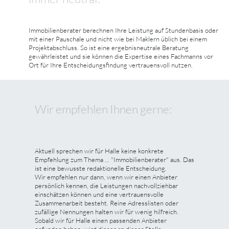
Immobilienberater berechnen Ihre Leistung auf Stundenbasis oder
mit einer Pauschale und nicht wie bei Maklern üblich bei einem
Projektabschluss. So ist eine ergebnisneutrale Beratung
gewährleistet und sie können die Expertise eines Fachmanns vor
Ort für Ihre Entscheidungsfindung vertrauensvoll nutzen.
Wir empfehlen Ihnen gerne:
Aktuell sprechen wir für Halle keine konkrete
Empfehlung zum Thema ... "Immobilienberater" aus. Das
ist eine bewusste redaktionelle Entscheidung.
Wir empfehlen nur dann, wenn wir einen Anbieter
persönlich kennen, die Leistungen nachvollziehbar
einschätzen können und eine vertrauensvolle
Zusammenarbeit besteht. Reine Adresslisten oder
zufällige Nennungen halten wir für wenig hilfreich.
Sobald wir für Halle einen passenden Anbieter
gefunden haben, wird dieser an dieser Stelle