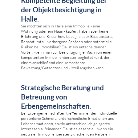
Kompetente Begleitung bei
der Objektbesichtigung in
Halle.
Sie möchten sich in Halle eine Immobilie - eine
Wohnung oder ein Haus - kaufen, haben aber keine
Erfahrung und Know-how bezüglich der Bausubstanz,
Reparaturstau, verborgene Schäden oder potenzielle
Risiken bei Immobilien? Da ist ein entscheidender
Vorteil, wenn man zur Besichtigung einfach von einem
kompetenten Immobilienberater begleitet wird, der
einem anschließend eine kompetente
Bewertung/Gutachten und Urteil abgeben kann.
Strategische Beratung und
Betreuung von
Erbengemeinschaften.
Bei Erbengemeinschaften treffen immer der individuelle
persönliche Schmerz, unterschiedliche Emotionen und
Lebenssituationen, sowie unterschiedlich gelagerte
Interessen aufeinander. Da ist es essenziell, wenn ein
neutraler Immobilienberater zwischen den Parteien