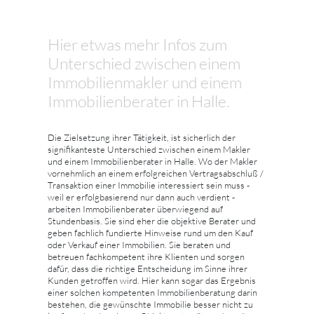
Hier etwas mehr Infos zum
Unterschied zwischen einem
Immobilienmakler und einem
Immobilienberater in Halle.
Die Zielsetzung ihrer Tätigkeit, ist sicherlich der
signifikanteste Unterschied zwischen einem Makler
und einem Immobilienberater in Halle. Wo der Makler
vornehmlich an einem erfolgreichen Vertragsabschluß /
Transaktion einer Immobilie interessiert sein muss -
weil er erfolgbasierend nur dann auch verdient -
arbeiten Immobilienberater überwiegend auf
Stundenbasis. Sie sind eher die objektive Berater und
geben fachlich fundierte Hinweise rund um den Kauf
oder Verkauf einer Immobilien. Sie beraten und
betreuen fachkompetent ihre Klienten und sorgen
dafür, dass die richtige Entscheidung im Sinne ihrer
Kunden getroffen wird. Hier kann sogar das Ergebnis
einer solchen kompetenten Immobilienberatung darin
bestehen, die gewünschte Immobilie besser nicht zu