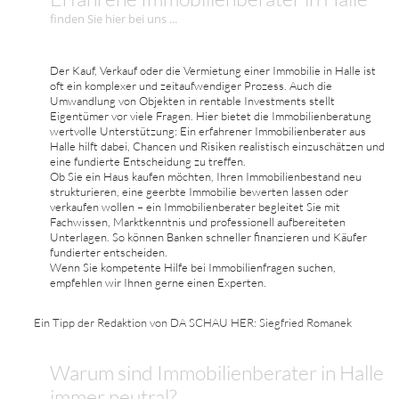
finden Sie hier bei uns ...
Der Kauf, Verkauf oder die Vermietung einer Immobilie in Halle ist
oft ein komplexer und zeitaufwendiger Prozess. Auch die
Umwandlung von Objekten in rentable Investments stellt
Eigentümer vor viele Fragen. Hier bietet die Immobilienberatung
wertvolle Unterstützung: Ein erfahrener Immobilienberater aus
Halle hilft dabei, Chancen und Risiken realistisch einzuschätzen und
eine fundierte Entscheidung zu treffen.
Ob Sie ein Haus kaufen möchten, Ihren Immobilienbestand neu
strukturieren, eine geerbte Immobilie bewerten lassen oder
verkaufen wollen – ein Immobilienberater begleitet Sie mit
Fachwissen, Marktkenntnis und professionell aufbereiteten
Unterlagen. So können Banken schneller finanzieren und Käufer
fundierter entscheiden.
Wenn Sie kompetente Hilfe bei Immobilienfragen suchen,
empfehlen wir Ihnen gerne einen Experten.
Ein Tipp der Redaktion von DA SCHAU HER: Siegfried Romanek
Warum sind Immobilienberater in Halle
immer neutral?