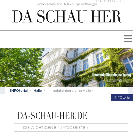
FIRMEN LOG-IN
Immobilienberater in Halle √ 3 Top Empfehlungen
Immobilienberater in Halle •
INFOtorial
Halle
INFOtorial
DIE WICHTIGEN EINSATZGEBIETE »