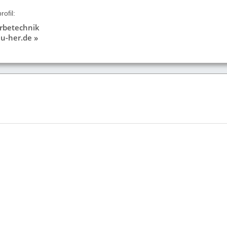
ofil:
rbetechnik
u-her.de »