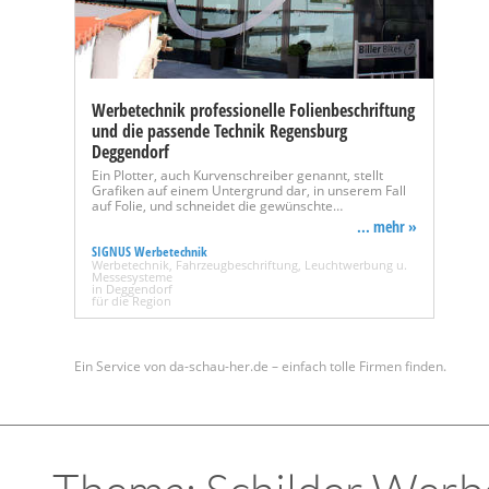
Werbetechnik professionelle Folienbeschriftung
und die passende Technik Regensburg
Deggendorf
Ein Plotter, auch Kurvenschreiber genannt, stellt
Grafiken auf einem Untergrund dar, in unserem Fall
auf Folie, und schneidet die gewünschte…
... mehr »
SIGNUS Werbetechnik
Werbetechnik, Fahrzeugbeschriftung, Leuchtwerbung u.
Messesysteme
in Deggendorf
für die Region
Ein Service von da-schau-her.de – einfach tolle Firmen finden.