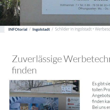
Schilder in Ingolstadt • Werbes
INFOtorial
Ingolstadt
Zuverlässige Werbetechni
finden
Es gibt s
tollen Pr
Angebotsv
finden ka
Bei uns e