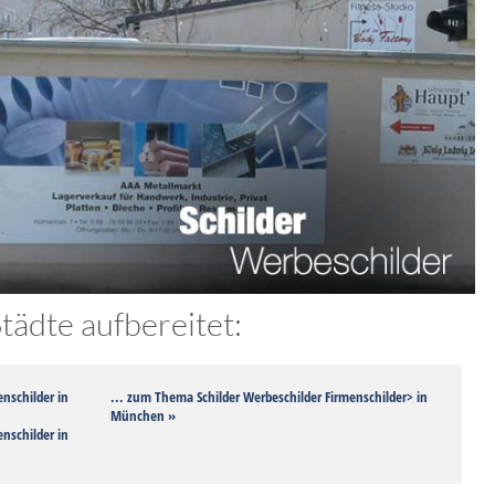
ädte aufbereitet:
nschilder in
... zum Thema Schilder Werbeschilder Firmenschilder> in
München »
nschilder in