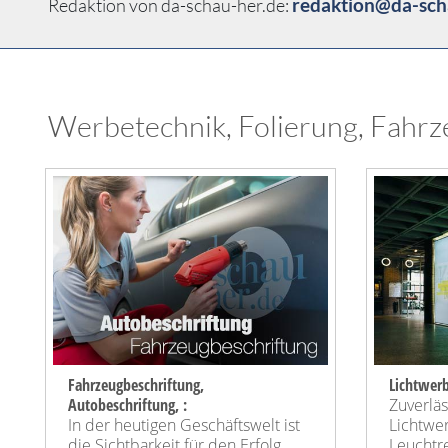
redaktion@da-sch
Redaktion von da-schau-her.de:
Werbetechnik, Folierung, Fahrz
Fahrzeugbeschriftung,
Lichtwerb
Autobeschriftung, :
Zuverläs
In der heutigen Geschäftswelt ist
Lichtwer
die Sichtbarkeit für den Erfolg
Leuchtr