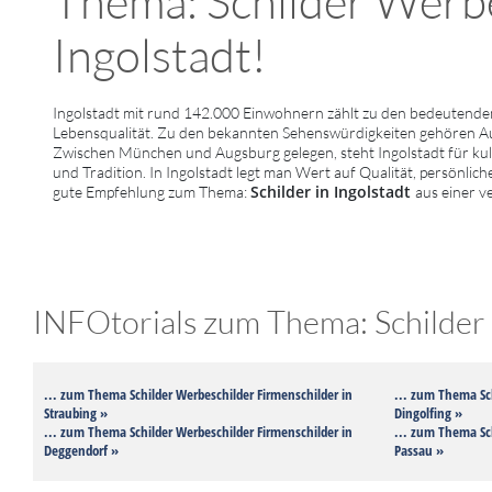
Thema: Schilder Werbes
Ingolstadt!
Ingolstadt mit rund 142.000 Einwohnern zählt zu den bedeutenden
Lebensqualität. Zu den bekannten Sehenswürdigkeiten gehören A
Zwischen München und Augsburg gelegen, steht Ingolstadt für kultu
und Tradition. In Ingolstadt legt man Wert auf Qualität, persönlic
Schilder in Ingolstadt
gute Empfehlung zum Thema:
aus einer v
INFOtorials zum Thema: Schilder 
... zum Thema Schilder Werbeschilder Firmenschilder in
... zum Thema Sch
Straubing »
Dingolfing »
... zum Thema Schilder Werbeschilder Firmenschilder in
... zum Thema Sch
Deggendorf »
Passau »