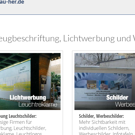
au-her.de
eugbeschriftung, Lichtwerbung und W
ung Leuchtschilder:
Schilder, Werbeschilder:
sige Firmen für
Mehr Sichtbarkeit mit
bung, Leuchtschilder,
individuellen Schildern,
eklame, Leuchtlogos
Werbeschilder, Infotafeln,