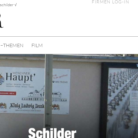
FIRMEN LOG-IN
schilder √
I−THEMEN
FILM