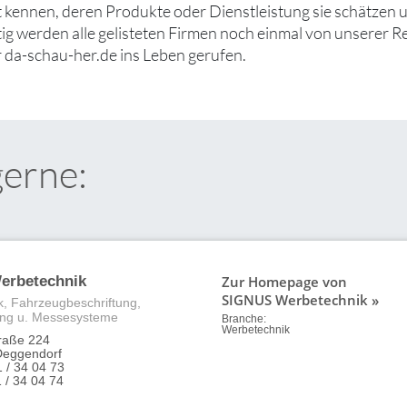
ut kennen, deren Produkte oder Dienstleistung sie schätzen
tig werden alle gelisteten Firmen noch einmal von unserer R
 da-schau-her.de ins Leben gerufen.
gerne:
Zur Homepage von
erbetechnik
SIGNUS Werbetechnik »
, Fahrzeugbeschriftung,
ng u. Messesysteme
Branche:
Werbetechnik
traße 224
Deggendorf
1 / 34 04 73
 / 34 04 74