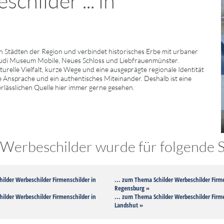
childer ... in
 Städten der Region und verbindet historisches Erbe mit urbaner
udi Museum Mobile, Neues Schloss und Liebfrauenmünster.
relle Vielfalt, kurze Wege und eine ausgeprägte regionale Identität
he Ansprache und ein authentisches Miteinander. Deshalb ist eine
erlässlichen Quelle hier immer gerne gesehen.
Werbeschilder wurde für folgende St
ilder Werbeschilder Firmenschilder in
... zum Thema Schilder Werbeschilder Firme
Regensburg »
ilder Werbeschilder Firmenschilder in
... zum Thema Schilder Werbeschilder Firme
Landshut »