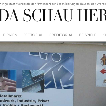
in Ingolstadt Werbeschilder Firmenschilder,Beschilderungen, Bauschilder, Werbe
FIRMEN
SEOTORIAL
PREDITORIAL
BEISPIELE
K