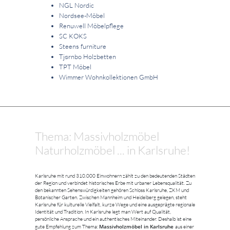
NGL Nordic
Nordsee-Möbel
Renuwell Möbelpflege
SC KOKS
Steens furniture
Tjørnbo Holzbetten
TPT Möbel
Wimmer Wohnkollektionen GmbH
Thema: Massivholzmöbel
Naturholzmöbel ... in Karlsruhe!
Karlsruhe mit rund 310.000 Einwohnern zählt zu den bedeutenden Städten
der Region und verbindet historisches Erbe mit urbaner Lebensqualität. Zu
den bekannten Sehenswürdigkeiten gehören Schloss Karlsruhe, ZKM und
Botanischer Garten. Zwischen Mannheim und Heidelberg gelegen, steht
Karlsruhe für kulturelle Vielfalt, kurze Wege und eine ausgeprägte regionale
Identität und Tradition. In Karlsruhe legt man Wert auf Qualität,
persönliche Ansprache und ein authentisches Miteinander. Deshalb ist eine
Massivholzmöbel in Karlsruhe
gute Empfehlung zum Thema:
aus einer