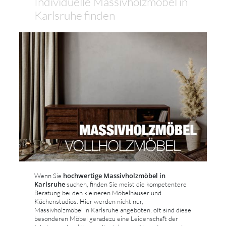
Individuelle Massivholzmöbel in
Karlsruhe finden
hochwertige Massivholzmöbel in
Wenn Sie
Karlsruhe
suchen, finden Sie meist die kompetentere
Beratung bei den kleineren Möbelhäuser und
Küchenstudios. Hier werden nicht nur,
Massivholzmöbel in Karlsruhe angeboten, oft sind diese
besonderen Möbel geradezu eine Leidenschaft der