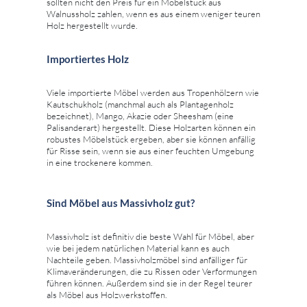
sollten nicht den Preis für ein Möbelstück aus
Walnussholz zahlen, wenn es aus einem weniger teuren
Holz hergestellt wurde.
Importiertes Holz
Viele importierte Möbel werden aus Tropenhölzern wie
Kautschukholz (manchmal auch als Plantagenholz
bezeichnet), Mango, Akazie oder Sheesham (eine
Palisanderart) hergestellt. Diese Holzarten können ein
robustes Möbelstück ergeben, aber sie können anfällig
für Risse sein, wenn sie aus einer feuchten Umgebung
in eine trockenere kommen.
Sind Möbel aus Massivholz gut?
Massivholz ist definitiv die beste Wahl für Möbel, aber
wie bei jedem natürlichen Material kann es auch
Nachteile geben. Massivholzmöbel sind anfälliger für
Klimaveränderungen, die zu Rissen oder Verformungen
führen können. Außerdem sind sie in der Regel teurer
als Möbel aus Holzwerkstoffen.