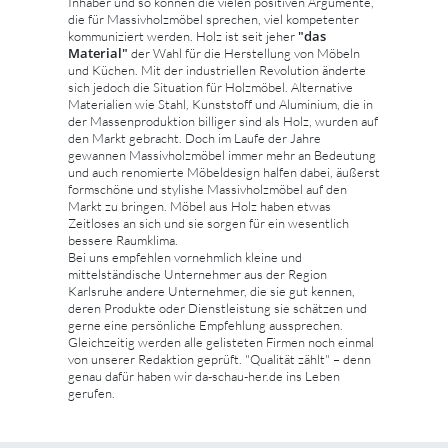
Inhaber und so können die vielen positiven Argumente,
die für Massivholzmöbel sprechen, viel kompetenter
"das
kommuniziert werden. Holz ist seit jeher
Material"
der Wahl für die Herstellung von Möbeln
und Küchen. Mit der industriellen Revolution änderte
sich jedoch die Situation für Holzmöbel. Alternative
Materialien wie Stahl, Kunststoff und Aluminium, die in
der Massenproduktion billiger sind als Holz, wurden auf
den Markt gebracht. Doch im Laufe der Jahre
gewannen Massivholzmöbel immer mehr an Bedeutung
und auch renomierte Möbeldesign halfen dabei, äußerst
formschöne und stylishe Massivholzmöbel auf den
Markt zu bringen. Möbel aus Holz haben etwas
Zeitloses an sich und sie sorgen für ein wesentlich
bessere Raumklima.
Bei uns empfehlen vornehmlich kleine und
mittelständische Unternehmer aus der Region
Karlsruhe andere Unternehmer, die sie gut kennen,
deren Produkte oder Dienstleistung sie schätzen und
gerne eine persönliche Empfehlung aussprechen.
Gleichzeitig werden alle gelisteten Firmen noch einmal
von unserer Redaktion geprüft. "Qualität zählt" – denn
genau dafür haben wir da-schau-her.de ins Leben
gerufen.