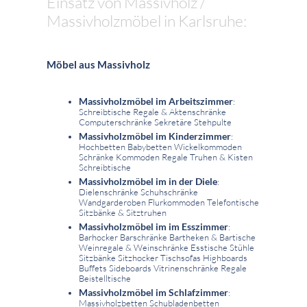
Einsatz von Massivholz /
Massivholzmöbel in Karlsruhe:
Möbel aus Massivholz
Massivholzmöbel im Arbeitszimmer
:
Schreibtische Regale & Aktenschränke
Computerschränke Sekretäre Stehpulte
Massivholzmöbel im Kinderzimmer
:
Hochbetten Babybetten Wickelkommoden
Schränke Kommoden Regale Truhen & Kisten
Schreibtische
Massivholzmöbel im in der Diele
:
Dielenschränke Schuhschränke
Wandgarderoben Flurkommoden Telefontische
Sitzbänke & Sitztruhen
Massivholzmöbel im im Esszimmer
:
Barhocker Barschränke Bartheken & Bartische
Weinregale & Weinschränke Esstische Stühle
Sitzbänke Sitzhocker Tischsofas Highboards
Buffets Sideboards Vitrinenschränke Regale
Beistelltische
Massivholzmöbel im Schlafzimmer
:
Massivholzbetten Schubladenbetten