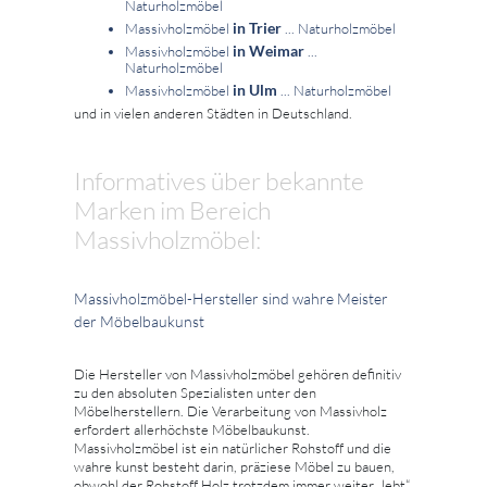
Naturholzmöbel
in Trier
Massivholzmöbel
... Naturholzmöbel
in Weimar
Massivholzmöbel
...
Naturholzmöbel
in Ulm
Massivholzmöbel
... Naturholzmöbel
und in vielen anderen Städten in Deutschland.
Informatives über bekannte
Marken im Bereich
Massivholzmöbel:
Massivholzmöbel-Hersteller sind wahre Meister
der Möbelbaukunst
Die Hersteller von Massivholzmöbel gehören definitiv
zu den absoluten Spezialisten unter den
Möbelherstellern. Die Verarbeitung von Massivholz
erfordert allerhöchste Möbelbaukunst.
Massivholzmöbel ist ein natürlicher Rohstoff und die
wahre kunst besteht darin, präziese Möbel zu bauen,
obwohl der Rohstoff Holz trotzdem immer weiter „lebt“,