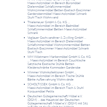
Massivholzmöbel im Bereich Büromöbel
Dielenmöbel Schlafzimmermöbel
Wohnzimmermöbel Betten Esstisch Esszimmer
Garderobenmöbel Massivholzmöbel Schrank
Stuhl Tisch Wohnwand
Thielemeyer GmbH & Co. KG ...
Massivholzmöbel im Bereich Badmöbel
Schlafzimmermöbel Betten Massivholzmöbel
Schrank
Voglauer Gschwandtner & Zwilling GmbH ...
Massivholzmöbel im Bereich Dielenmöbel
Schlafzimmermöbel Wohnzimmermöbel Betten
Esstisch Esszimmer Massivholzmöbel Schrank
Stuhl Tisch
WM Wöstmann Markenmöbel GmbH & Co. KG
... Massivholzmöbel im Bereich Couchtische
Satztische Esstische Stühle Betten
Kleiderschränke Kommoden Garderobe
Wimmer Wohnkollektionen GmbH ...
Massivholzmöbel im Bereich Tische Stühle
Bänke Aufbewahrung Wohnwände
SCHOLTISSEK GmbH & Co. KG ...
Massivholzmöbel im Bereich Tisch & Stuhl
Korpusmöbel Petits
Deutschen Gütegemeinschaft Möbel e.V.
(DGM) ... das Hauptziel der Deutschen
Gütegemeinschaft Möbel e.V. (DGM) mit Sitz
in Fürth ist die Qualität bei Möbeln.