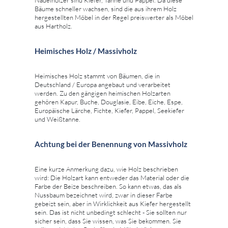
Nadelhölzer sind Kiefer, Tanne und Pappel. Da diese
Bäume schneller wachsen, sind die aus ihrem Holz
hergestellten Möbel in der Regel preiswerter als Möbel
aus Hartholz.
Heimisches Holz / Massivholz
Heimisches Holz stammt von Bäumen, die in
Deutschland / Europa angebaut und verarbeitet
werden. Zu den gängigen heimischen Holzarten
gehören Kapur, Buche, Douglasie, Eibe, Eiche, Espe,
Europäische Lärche, Fichte, Kiefer, Pappel, Seekiefer
und Weißtanne.
Achtung bei der Benennung von Massivholz
Eine kurze Anmerkung dazu, wie Holz beschrieben
wird: Die Holzart kann entweder das Material oder die
Farbe der Beize beschreiben. So kann etwas, das als
Nussbaum bezeichnet wird, zwar in dieser Farbe
gebeizt sein, aber in Wirklichkeit aus Kiefer hergestellt
sein. Das ist nicht unbedingt schlecht - Sie sollten nur
sicher sein, dass Sie wissen, was Sie bekommen. Sie