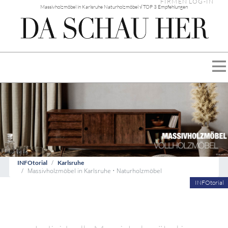
FIRMEN LOG-IN
Massivholzmöbel in Karlsruhe Naturholzmöbel √ TOP 3 Empfehlungen
INFOtorial
Karlsruhe
Massivholzmöbel in Karlsruhe • Naturholzmöbel
INFOtorial