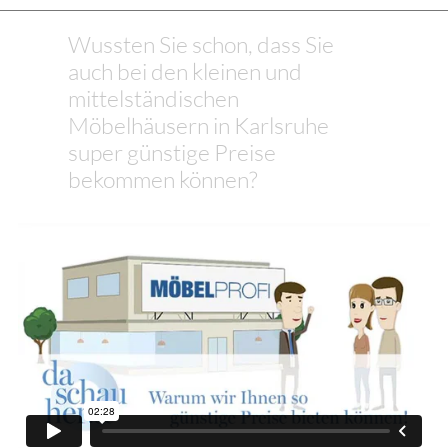
Wussten Sie schon, dass Sie
auch bei den kleinen und
mittelständischen
Möbelhäusern in Karlsruhe
super günstige Preise
bekommen können?