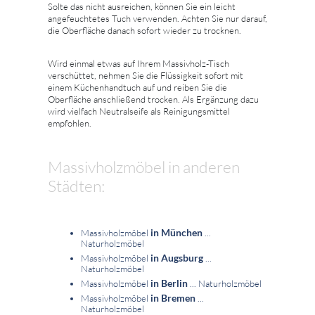
Solte das nicht ausreichen, können Sie ein leicht
angefeuchtetes Tuch verwenden. Achten Sie nur darauf,
die Oberfläche danach sofort wieder zu trocknen.
Wird einmal etwas auf Ihrem Massivholz-Tisch
verschüttet, nehmen Sie die Flüssigkeit sofort mit
einem Küchenhandtuch auf und reiben Sie die
Oberfläche anschließend trocken. Als Ergänzung dazu
wird vielfach Neutralseife als Reinigungsmittel
empfohlen.
Massivholzmöbel in anderen
Städten:
in München
Massivholzmöbel
...
Naturholzmöbel
in Augsburg
Massivholzmöbel
...
Naturholzmöbel
in Berlin
Massivholzmöbel
... Naturholzmöbel
in Bremen
Massivholzmöbel
...
Naturholzmöbel