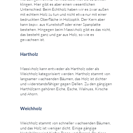
klingen. Hier gibt es aber einen wesentlichen
Unterschied: Beim Echtholz haben wir es zwar außen
mit echtem Holz zu tun und nicht etwa nur mit einer
bedruckten Oberfläche in Holzoptik. Der Kern aber
kann bspw. aus Kunststoff oder einer Spanplatte
bestehen. Hingegen beim Massivholz gibt es das nicht,
das besteht ganz und gar aus Holz, so wie es
gewachsen ist.
Hartholz
Massivholz kann entweder als Hartholz oder als
Weichholz kategorisiert werden. Hartholz stammt von
langsamer wachsenden Bäumen, das Holz ist dichter
und widerstandsfähiger gegen Dellen. Zu den gängigen
Harthölzern gehören Eiche, Esche, Walnuss, Kirsche
und Ahorn.
Weichholz
Weichholz stammt von schneller wachsenden Bäumen,
und das Holz ist weniger dicht. Einige gängige