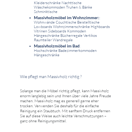
Kleiderschränke Nachttische
Wäschekommoden Truhen & Bänke
Schminktische
Massivholzmöbel im Wohnzimmer:
:
Wohnwände Couchtische Beistelltische
Lowboards Wohnzimmerschränke Highboards
Vitrinen Sideboards Kommoden
Hängeschränke Bücherregale Vertikos
Raumteiler Wandregale
Massivholzmöbel im Bad
:
Hochschränke Badezimmerkommoden
Hängeschränke
Wie pflegt man Massivholz richtig ?
Solange man die Möbel richtig pflegt, kann Massivholz
enorm langlebig sein und Ihnen über viele Jahre Freude
machen. Massivholz mag es generell gerne eher
trocken. Verwenden Sie deshalb für die einfache
Reinigung ein Staubtuch. Mit sanftem Druck entfernen
Sie auf diese Weise auch leichte Verschmutzungen –
ganz ohne Reinigungsmittel.