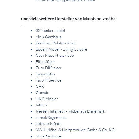
und viele weitere Hersteller von Massivholzmöbel
...
3S frankenmöbel
Alois Garthaus
Barnickel Polstermöbel
Bodahl Möbel - Living Culture
Casa Massivholzmöbel
Elfo Möbel
Euro Diffusion
Fama Sofas
Favorit Service
G+K
Gomab
HKC Møbler
Infantil
Iversen Interieur - Möbel aus Dänemark
Jumek Sagemüller
Lefevre Möbel
M&H Möbel & Holzprodukte Gmbh & Co. KG
MCA furniture