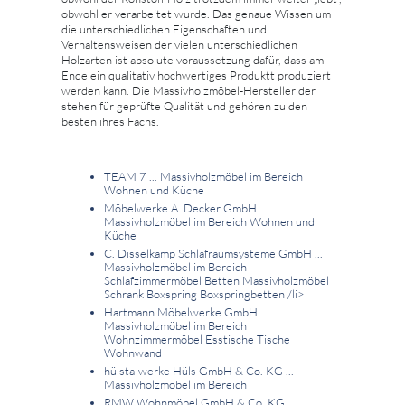
obwohl er verarbeitet wurde. Das genaue Wissen um
die unterschiedlichen Eigenschaften und
Verhaltensweisen der vielen unterschiedlichen
Holzarten ist absolute voraussetzung dafür, dass am
Ende ein qualitativ hochwertiges Produktt produziert
werden kann. Die Massivholzmöbel-Hersteller der
stehen für geprüfte Qualität und gehören zu den
besten ihres Fachs.
TEAM 7 ... Massivholzmöbel im Bereich
Wohnen und Küche
Möbelwerke A. Decker GmbH ...
Massivholzmöbel im Bereich Wohnen und
Küche
C. Disselkamp Schlafraumsysteme GmbH ...
Massivholzmöbel im Bereich
Schlafzimmermöbel Betten Massivholzmöbel
Schrank Boxspring Boxspringbetten
/li>
Hartmann Möbelwerke GmbH ...
Massivholzmöbel im Bereich
Wohnzimmermöbel Esstische Tische
Wohnwand
hülsta-werke Hüls GmbH & Co. KG ...
Massivholzmöbel im Bereich
RMW Wohnmöbel GmbH & Co. KG