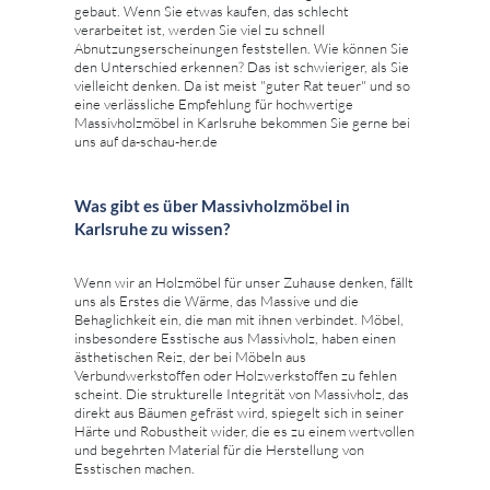
gebaut. Wenn Sie etwas kaufen, das schlecht
verarbeitet ist, werden Sie viel zu schnell
Abnutzungserscheinungen feststellen. Wie können Sie
den Unterschied erkennen? Das ist schwieriger, als Sie
vielleicht denken. Da ist meist "guter Rat teuer" und so
eine verlässliche Empfehlung für hochwertige
Massivholzmöbel in Karlsruhe bekommen Sie gerne bei
uns auf da-schau-her.de
Was gibt es über Massivholzmöbel in
Karlsruhe zu wissen?
Wenn wir an Holzmöbel für unser Zuhause denken, fällt
uns als Erstes die Wärme, das Massive und die
Behaglichkeit ein, die man mit ihnen verbindet. Möbel,
insbesondere Esstische aus Massivholz, haben einen
ästhetischen Reiz, der bei Möbeln aus
Verbundwerkstoffen oder Holzwerkstoffen zu fehlen
scheint. Die strukturelle Integrität von Massivholz, das
direkt aus Bäumen gefräst wird, spiegelt sich in seiner
Härte und Robustheit wider, die es zu einem wertvollen
und begehrten Material für die Herstellung von
Esstischen machen.