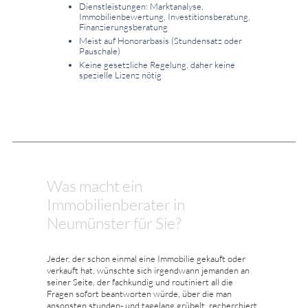
Dienstleistungen: Marktanalyse,
Immobilienbewertung, Investitionsberatung,
Finanzierungsberatung
Meist auf Honorarbasis (Stundensatz oder
Pauschale)
Keine gesetzliche Regelung, daher keine
spezielle Lizenz nötig
Was macht ein
Immobilienberater in
Neumünster für Sie?
Jeder, der schon einmal eine Immobilie gekauft oder
verkauft hat, wünschte sich irgendwann jemanden an
seiner Seite, der fachkundig und routiniert all die
Fragen sofort beantworten würde, über die man
ansonsten stunden- und tagelang grübelt, recherchiert,