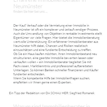
Neumünster
finden Sie hier bei uns ...
Der Kauf, Verkauf oder die Vermietung einer Immobilie in
Neumünster ist oft ein komplexer und zeitaufwendiger Prozess.
Auch die Umwandlung von Objekten in rentable Investments stellt
Eigentümer vor viele Fragen. Hier bietet die Immobilienberatung
wertvolle Unterstützung: Ein erfahrener Immobilienberater aus
Neumünster hilft dabei, Chancen und Risiken realistisch
einzuschätzen und eine fundierte Entscheidung zu treffen.
Ob Sie ein Haus kaufen möchten, Ihren Immobilienbestand neu
strukturieren, eine geerbte Immobilie bewerten lassen oder
verkaufen wollen – ein Immobilienberater begleitet Sie mit
Fachwissen, Marktkenntnis und professionell aufbereiteten
Unterlagen. So können Banken schneller finanzieren und Käufer
fundierter entscheiden.
Wenn Sie kompetente Hilfe bei Immobilienfragen suchen,
empfehlen wir Ihnen gerne einen Experten.
Ein Tipp der Redaktion von DA SCHAU HER: Siegfried Romanek
Warum sind Immobilienberater in