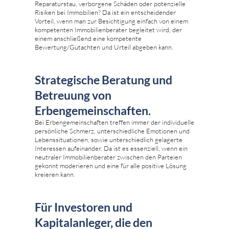
Reparaturstau, verborgene Schäden oder potenzielle
Risiken bei Immobilien? Da ist ein entscheidender
Vorteil, wenn man zur Besichtigung einfach von einem
kompetenten Immobilienberater begleitet wird, der
einem anschließend eine kompetente
Bewertung/Gutachten und Urteil abgeben kann.
Strategische Beratung und
Betreuung von
Erbengemeinschaften.
Bei Erbengemeinschaften treffen immer der individuelle
persönliche Schmerz, unterschiedliche Emotionen und
Lebenssituationen, sowie unterschiedlich gelagerte
Interessen aufeinander. Da ist es essenziell, wenn ein
neutraler Immobilienberater zwischen den Parteien
gekonnt moderieren und eine für alle positive Lösung
kreieren kann.
Für Investoren und
Kapitalanleger, die den