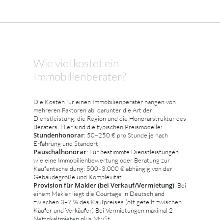
Wie viel kostet ein
Immobilienberater?
Die Kosten für einen Immobilienberater hängen von
mehreren Faktoren ab, darunter die Art der
Dienstleistung, die Region und die Honorarstruktur des
Beraters. Hier sind die typischen Preismodelle:
Stundenhonorar
: 50–250 € pro Stunde je nach
Erfahrung und Standort
Pauschalhonorar
: Für bestimmte Dienstleistungen
wie eine Immobilienbewertung oder Beratung zur
Kaufentscheidung: 500–3.000 € abhängig von der
Gebäudegröße und Komplexität
Provision für Makler (bei Verkauf/Vermietung)
: Bei
einem Makler liegt die Courtage in Deutschland
zwischen 3–7 % des Kaufpreises (oft geteilt zwischen
Käufer und Verkäufer) Bei Vermietungen maximal 2
Nettokaltmieten plus MwSt.