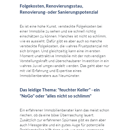
Folgekosten, Renovierungsstau,
Renovierung- oder Sanierungspotenzial
Es ist eine hohe Kunst, versteckte Folgekosten bei
einer Immobilie zu sehen und sie schnell richtig
einschätzen zu können. Manches ist nicht so schlimm,
wie es aussieht. Dafür gibt es aber auch so manche
versteckte Folgekosten, die wahres Frustpotenzial mit
sich bringen. Und gleichzeitig kann eine im ersten
Moment unattraktive Immobilie mit der notwendigen
Vorstellungskraft und überschaubarer Investition in ein
wahres Juwel umgewandelt werden. Das geht aber nur
mit viel Erfahrung und Expertise eines
Immobilienberaters aus Neumünster.
Das leidige Thema: "feuchter Keller" - ein
"NoGo" oder "alles nicht so schlimm"
Ein erfahrener Immobilienberater kann das meist schon
riechen, ob da eine böse Überraschung lauert.
Zusätzlich zur erfahrenen Spürnase gibt es dann aber
auch Messgeräte und ein gutes Auge für potenzielle
Problemstellen hilft dann auch, wo genau gemessen