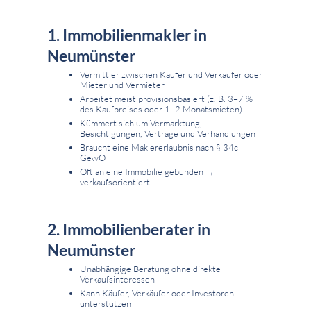
1. Immobilienmakler in
Neumünster
Vermittler zwischen Käufer und Verkäufer oder
Mieter und Vermieter
Arbeitet meist provisionsbasiert (z. B. 3–7 %
des Kaufpreises oder 1–2 Monatsmieten)
Kümmert sich um Vermarktung,
Besichtigungen, Verträge und Verhandlungen
Braucht eine Maklererlaubnis nach § 34c
GewO
Oft an eine Immobilie gebunden →
verkaufsorientiert
2. Immobilienberater in
Neumünster
Unabhängige Beratung ohne direkte
Verkaufsinteressen
Kann Käufer, Verkäufer oder Investoren
unterstützen