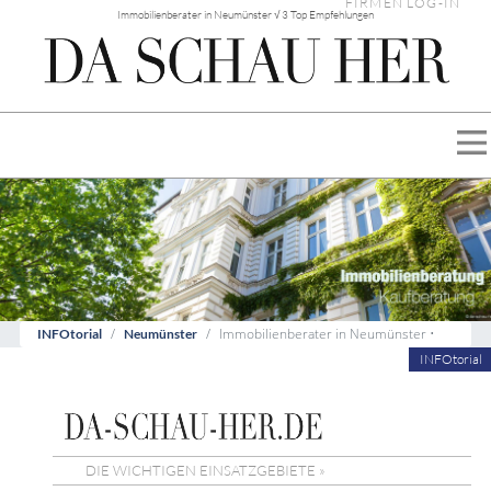
FIRMEN LOG-IN
Immobilienberater in Neumünster √ 3 Top Empfehlungen
Immobilienberater in Neumünster •
INFOtorial
Neumünster
INFOtorial
DIE WICHTIGEN EINSATZGEBIETE »