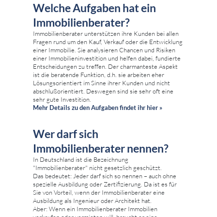
Welche Aufgaben hat ein
Immobilienberater?
Immobilienberater unterstützen ihre Kunden bei allen
Fragen rund um den Kauf, Verkauf oder die Entwicklung
einer Immobilie. Sie analysieren Chancen und Risiken
einer Immobilieninvestition und helfen dabei, fundierte
Entscheidungen zu treffen. Der charmanteste Aspekt
ist die beratende Funktion, d.h. sie arbeiten eher
Lösungsorientiert im Sinne ihrer Kunden und nicht
abschlußorientiert. Deswegen sind sie sehr oft eine
sehr gute Investition.
Mehr Details zu den Aufgaben findet ihr hier »
Wer darf sich
Immobilienberater nennen?
In Deutschland ist die Bezeichnung
"Immobilienberater" nicht gesetzlich geschützt.
Das bedeutet: Jeder darf sich so nennen – auch ohne
spezielle Ausbildung oder Zertifizierung. Da ist es für
Sie von Vorteil, wenn der Immobilienberater eine
Ausbildung als Ingenieur oder Architekt hat.
Aber: Wenn ein Immobilienberater Immobilien
verkaufen oder vermieten will, braucht er eine