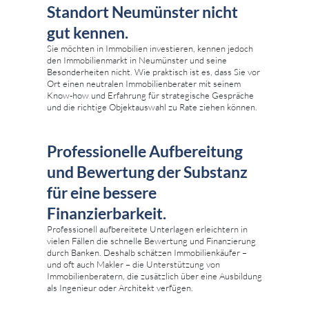
Standort Neumünster nicht
gut kennen.
Sie möchten in Immobilien investieren, kennen jedoch
den Immobilienmarkt in Neumünster und seine
Besonderheiten nicht. Wie praktisch ist es, dass Sie vor
Ort einen neutralen Immobilienberater mit seinem
Know-how und Erfahrung für strategische Gespräche
und die richtige Objektauswahl zu Rate ziehen können.
Professionelle Aufbereitung
und Bewertung der Substanz
für eine bessere
Finanzierbarkeit.
Professionell aufbereitete Unterlagen erleichtern in
vielen Fällen die schnelle Bewertung und Finanzierung
durch Banken. Deshalb schätzen Immobilienkäufer –
und oft auch Makler – die Unterstützung von
Immobilienberatern, die zusätzlich über eine Ausbildung
als Ingenieur oder Architekt verfügen.