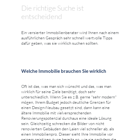
Die richtige Suche ist
entscheidend
Ein versierter Immobilienberater wird Ihnen nach einem
ausführlichen Gespräch sehr schnell wertvolle Tipps
dafür geben, was sie wirklich suchen sollten.
Welche Immobilie brauchen Sie wirklich
Oft ist das, was man sich wünscht und das, was man
wirklich für seine Ziele benötigt, doch sehr
unterschiedlich. Wenn Sie es z.B. gerne "sehr modern"
mögen, Ihrem Budget jedoch deutliche Grenzen für
einen Design-Neubau gesetzt sind, dann kann eine
ältere Immobilie mit vielversprechenden
Renovierungspotenzial durchaus eine ideale Lösung
sein. Gleichzeitig schrecken die Bilder von nicht
renovierten Gebäuden den Laien viel schneller ab, als
einen Immobilienpro. Dieser sieht Ihre Immobilie vor
seinem geistigen Auge bereits so, wie sie nachdem die