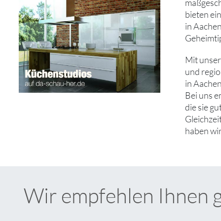
maßgesch
bieten ei
in Aachen
Geheimtip
Mit unse
und regio
in Aachen
Bei uns e
die sie g
Gleichzei
haben wir
Wir empfehlen Ihnen 