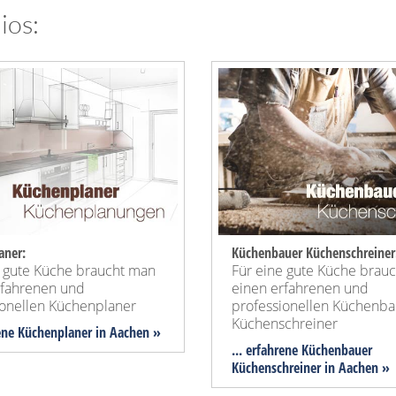
ios:
aner:
Küchenbauer Küchenschreiner
e gute Küche braucht man
Für eine gute Küche brau
rfahrenen und
einen erfahrenen und
ionellen Küchenplaner
professionellen Küchenba
Küchenschreiner
rene Küchenplaner in Aachen »
... erfahrene Küchenbauer
Küchenschreiner in Aachen »