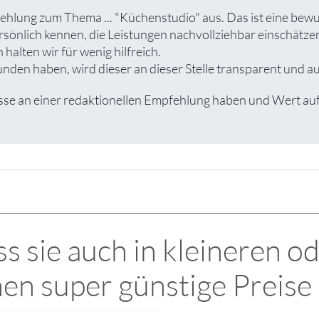
ehlung zum Thema ... "Küchenstudio" aus. Das ist eine bewu
rsönlich kennen, die Leistungen nachvollziehbar einschät
halten wir für wenig hilfreich.
den haben, wird dieser an dieser Stelle transparent und aus
 an einer redaktionellen Empfehlung haben und Wert auf ei
s sie auch in kleineren o
hen super günstige Prei