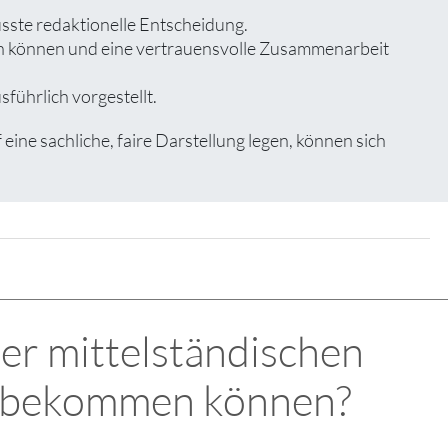
sste redaktionelle Entscheidung.
zen können und eine vertrauensvolle Zusammenarbeit
führlich vorgestellt.
ne sachliche, faire Darstellung legen, können sich
der mittelständischen
se bekommen können?