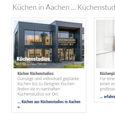
Küchen in Aachen ... Küchenstud
Küchen Küchenstudios:
Küchenpl
Günstige und individuell geplante
Für ein
Küchen bis zu Designer Küchen
einen e
finden sie in namhaften
profess
Küchenstudios vor Ort.
... erfah
... Küchen aus Küchenstudios in Aachen
»