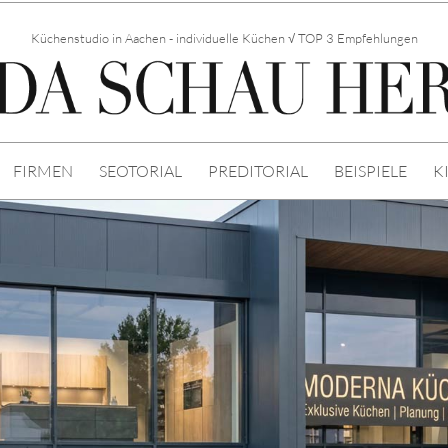
Küchenstudio in Aachen - individuelle Küchen √ TOP 3 Empfehlungen
FIRMEN
SEOTORIAL
PREDITORIAL
BEISPIELE
K