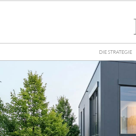
DIE STRATEGIE