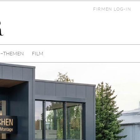
FIRMEN LOG-IN
I−THEMEN
FILM