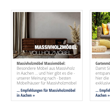
Massivholzmöbel Massivmöbel:
Gartenmö
Besondere Möbel aus Massivholz
Damit S
in Aachen ... und hier gibt es die -
entspan
unserer Meinung nach - besten
hier di
Möbelhäuser für Massivholzmöbel
exklusi
... Empfehlungen für Massivholzmöbel
... Empfe
in Aachen »
Aachen »