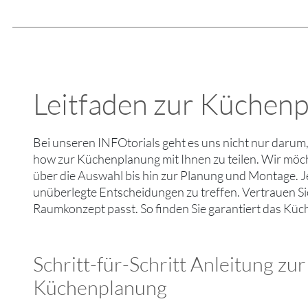
Leitfaden zur Küchen
Bei unseren INFOtorials geht es uns nicht nur daru
how zur Küchenplanung mit Ihnen zu teilen. Wir möcht
über die Auswahl bis hin zur Planung und Montage. Je
unüberlegte Entscheidungen zu treffen. Vertrauen Sie
Raumkonzept passt. So finden Sie garantiert das Küc
Schritt-für-Schritt Anleitung zur
Küchenplanung