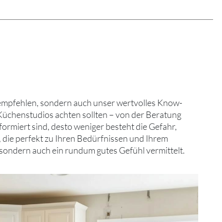
empfehlen, sondern auch unser wertvolles Know-
 Küchenstudios achten sollten – von der Beratung
formiert sind, desto weniger besteht die Gefahr,
, die perfekt zu Ihren Bedürfnissen und Ihrem
sondern auch ein rundum gutes Gefühl vermittelt.