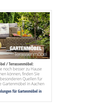
bel / Terrassenmöbel:
ie noch besser zu Hause
nen können, finden Sie
e besonderen Quellen für
ve Gartenmöbel in Aachen
hlungen für Gartenmöbel in