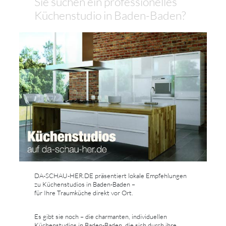
Sie suchen ein professionelles
Küchenstudio in Baden-Baden?
DA-SCHAU-HER.DE präsentiert lokale Empfehlungen
zu Küchenstudios in Baden-Baden –
für Ihre Traumküche direkt vor Ort.
Es gibt sie noch – die charmanten, individuellen
Küchenstudios in Baden-Baden, die sich durch ihre