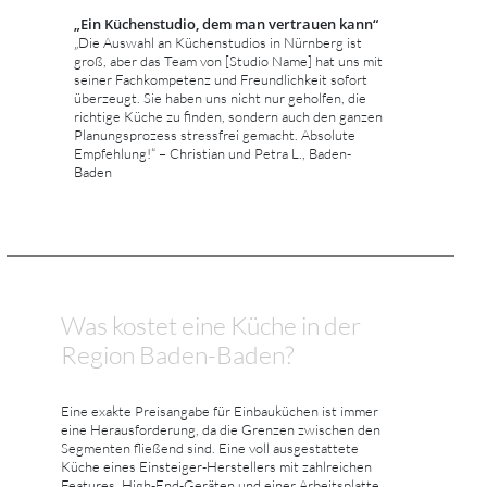
„Ein Küchenstudio, dem man vertrauen kann“
„Die Auswahl an Küchenstudios in Nürnberg ist
groß, aber das Team von [Studio Name] hat uns mit
seiner Fachkompetenz und Freundlichkeit sofort
überzeugt. Sie haben uns nicht nur geholfen, die
richtige Küche zu finden, sondern auch den ganzen
Planungsprozess stressfrei gemacht. Absolute
Empfehlung!“ – Christian und Petra L., Baden-
Baden
Was kostet eine Küche in der
Region Baden-Baden?
Eine exakte Preisangabe für Einbauküchen ist immer
eine Herausforderung, da die Grenzen zwischen den
Segmenten fließend sind. Eine voll ausgestattete
Küche eines Einsteiger-Herstellers mit zahlreichen
Features, High-End-Geräten und einer Arbeitsplatte