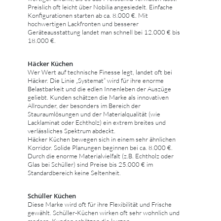
Preislich oft leicht über Nobilia angesiedelt. Einfache
Konfigurationen starten ab ca. 8.000 €. Mit
hochwertigen Lackfronten und besserer
Geräteausstattung landet man schnell bei 12.000 € bis
18.000 €.
Häcker Küchen
Wer Wert auf technische Finesse legt, landet oft bei
Häcker. Die Linie „Systemat“ wird für ihre enorme
Belastbarkeit und die edlen Innenleben der Auszüge
geliebt. Kunden schätzen die Marke als innovativen
Allrounder, der besonders im Bereich der
Stauraumlösungen und der Materialqualität (wie
Lacklaminat oder Echtholz) ein extrem breites und
verlässliches Spektrum abdeckt.
Häcker Küchen bewegen sich in einem sehr ähnlichen
Korridor. Solide Planungen beginnen bei ca. 8.000 €.
Durch die enorme Materialvielfalt (z.B. Echtholz oder
Glas bei Schüller) sind Preise bis 25.000 € im
Standardbereich keine Seltenheit.
Schüller Küchen
Diese Marke wird oft für ihre Flexibilität und Frische
gewählt. Schüller-Küchen wirken oft sehr wohnlich und
modern. Kunden schätzen die kurzen