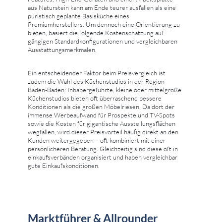
aus Naturstein kann am Ende teurer ausfallen als eine
puristisch geplante Basisküche eines
Premiumherstellers. Um dennoch eine Orientierung zu
bieten, basiert die folgende Kostenschätzung auf
gängigen Standardkonfigurationen und vergleichbaren
Ausstattungsmerkmalen.
Ein entscheidender Faktor beim Preisvergleich ist
zudem die Wahl des Küchenstudios in der Region
Baden-Baden: Inhabergeführte, kleine oder mittelgroße
Küchenstudios bieten oft überraschend bessere
Konditionen als die großen Möbelriesen. Da dort der
immense Werbeaufwand für Prospekte und TV-Spots
sowie die Kosten für gigantische Ausstellungsflächen
wegfallen, wird dieser Preisvorteil häufig direkt an den
Kunden weitergegeben – oft kombiniert mit einer
persönlicheren Beratung. Gleichzeitig sind diese oft in
einkaufsverbänden organisiert und haben vergleichbar
gute Einkaufskonditionen.
Marktführer & Allrounder