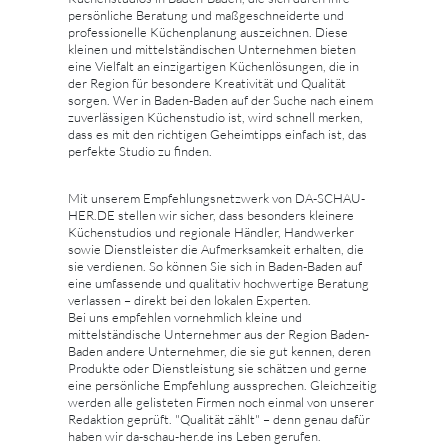
persönliche Beratung und maßgeschneiderte und
professionelle Küchenplanung auszeichnen. Diese
kleinen und mittelständischen Unternehmen bieten
eine Vielfalt an einzigartigen Küchenlösungen, die in
der Region für besondere Kreativität und Qualität
sorgen. Wer in Baden-Baden auf der Suche nach einem
zuverlässigen Küchenstudio ist, wird schnell merken,
dass es mit den richtigen Geheimtipps einfach ist, das
perfekte Studio zu finden.
Mit unserem Empfehlungsnetzwerk von DA-SCHAU-
HER.DE stellen wir sicher, dass besonders kleinere
Küchenstudios und regionale Händler, Handwerker
sowie Dienstleister die Aufmerksamkeit erhalten, die
sie verdienen. So können Sie sich in Baden-Baden auf
eine umfassende und qualitativ hochwertige Beratung
verlassen – direkt bei den lokalen Experten.
Bei uns empfehlen vornehmlich kleine und
mittelständische Unternehmer aus der Region Baden-
Baden andere Unternehmer, die sie gut kennen, deren
Produkte oder Dienstleistung sie schätzen und gerne
eine persönliche Empfehlung aussprechen. Gleichzeitig
werden alle gelisteten Firmen noch einmal von unserer
Redaktion geprüft. "Qualität zählt" – denn genau dafür
haben wir da-schau-her.de ins Leben gerufen.