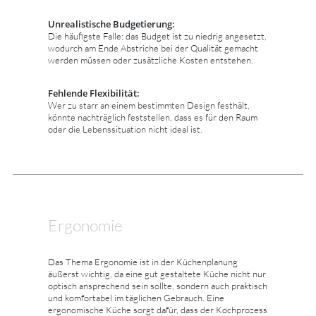
Unrealistische Budgetierung:
Die häufigste Falle: das Budget ist zu niedrig angesetzt,
wodurch am Ende Abstriche bei der Qualität gemacht
werden müssen oder zusätzliche Kosten entstehen.
Fehlende Flexibilität:
Wer zu starr an einem bestimmten Design festhält,
könnte nachträglich feststellen, dass es für den Raum
oder die Lebenssituation nicht ideal ist.
Ergonomie
Das Thema Ergonomie ist in der Küchenplanung
äußerst wichtig, da eine gut gestaltete Küche nicht nur
optisch ansprechend sein sollte, sondern auch praktisch
und komfortabel im täglichen Gebrauch. Eine
ergonomische Küche sorgt dafür, dass der Kochprozess