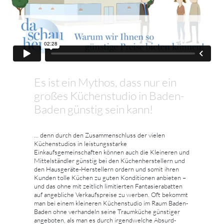
Es ist ein Mythos, dass nur ein
großes Küchenstudio in Baden-
Baden günstig sein kann!
... denn durch den Zusammenschluss der vielen
Küchenstudios in leistungsstarke
Einkaufsgemeinschaften können auch die Kleineren und
Mittelständler günstig bei den Küchenherstellern und
den Hausgeräte-Herstellern ordern und somit ihren
Kunden tolle Küchen zu guten Konditionen anbieten –
und das ohne mit zeitlich limitierten Fantasierabatten
auf angebliche Verkaufspreise zu werben. Oft bekommt
man bei einem kleineren Küchenstudio im Raum Baden-
Baden ohne verhandeln seine Traumküche günstiger
angeboten, als man es durch irgendwelche Absurd-