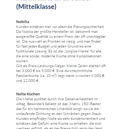
(Mittelklasse)
Nobilia
Kunden schätzen hier vor allem die Planungssicherheit.
Da Nobilia der größte Hersteller ist, bekommt man
ausgereifte Qualität zu einem Preis, der oft unschlagbar
ist. Die Auswahl an Fronten ist riesig, und man findet
für fast jedes Budget und jeden Grundriss eine
funktionale Lösung. Es ist die „Sorglos-Marke“ für alle,
die eine solide, moderne Küche ohne Komplikationen
suchen.
Gilt als Preis-Leistungs-Sieger. Kleine Zeilen starten oft
bei 3.000 € bis 5.000 €. Eine durchschnittliche
Familienküche (ca. 10 m²) liegt meist zwischen 8.000 €
und 12.000 €.
Nolte Küchen
Die Marke punktet durch ihre Detailverliebtheit im
Alltag. Besonders beliebt ist das „Matrix 150“-Raster,
das für ein harmonisches Linienbild sorgt, sowie die
umlaufende Dichtung an den Schränken gegen Staub.
Kunden empfinden Nolte als sehr kundenorientiert und
schätzen das Gefühl, eine Küche zu erhalten, die sich
wertiger anfühlt, als es das Preisschild vermuten lässt.