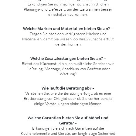
Erkundigen Sie sich nach der durchschnittlichen
Planungs- und Lieferzeit, um den Zeitrahmen besser
einschätzen zu können.
Welche Marken und Materialien bieten Sie an?
–
Fragen Sie nach den verfügbaren Marken und
Materialien, damit Sie wissen, ob Ihre Wünsche erfüllt
werden können.
Welche Zusatzleistungen bieten Sie an?
–
Bietet das Küchenstudio auch zusätzliche Services wie
Lieferung, Montage, Anschluss von Geräten oder
Wartung?
Wie läuft die Beratung ab?
–
Verstehen Sie, wie die Beratung erfolgt, ob es eine
Erstberatung vor Ort gibt oder ob Sie vorher bereits
einige Vorstellungen einbringen können.
Welche Garantien bieten Sie auf Möbel und
Geräte?
–
Erkundigen Sie sich nach Garantien auf die
Küchenelemente und Geräte, um langfristige Sicherheit