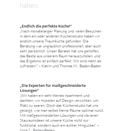
haben.
„Endlich die perfekte Küche!“
„Nach monatelanger Planung und vielen Besuchen
in dem ein oder anderen Küchenstudio haben wir
endlich unsere Traumküche gefunden. Die
Beratung war unglaublich professionell, aber auch
sehr persönlich. Unser Berater hat uns geholfen,
das Beste aus unserem Raum herauszuholen, und
das Ergebnis ist einfach perfekt. Wir sind mehr als
zufrieden!“ – Katrin und Thomas M., Baden-Baden
„Die Experten für maßgeschneiderte
Lösungen“
„Wir haben ein sehr kleines Apartment und
dachten, wir müssten auf Design verzichten, um
Platz zu sparen. Doch das Küchenstudio hat uns
gezeigt, wie man selbst kleine Räume optimal nutzt.
Mit maßgeschneiderten Lösungen und cleveren
Stauraumideen ist unsere Küche nicht nur
funktional, sondern auch ein echter Hingucker.“ –
Nina S., Baden-Baden