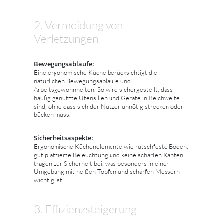
2. Vermeidung von
Verletzungen
Bewegungsabläufe:
Eine ergonomische Küche berücksichtigt die
natürlichen Bewegungsabläufe und
Arbeitsgewohnheiten. So wird sichergestellt, dass
häufig genutzte Utensilien und Geräte in Reichweite
sind, ohne dass sich der Nutzer unnötig strecken oder
bücken muss.
Sicherheitsaspekte:
Ergonomische Küchenelemente wie rutschfeste Böden,
gut platzierte Beleuchtung und keine scharfen Kanten
tragen zur Sicherheit bei, was besonders in einer
Umgebung mit heißen Töpfen und scharfen Messern
wichtig ist.
3. Effizienzsteigerung