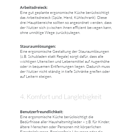
Arbeitsdreieck:
Eine gut geplante ergonomische Küche berücksichtigt
das Arbeitsdreieck (Spüle, Herd, Kühlschrank). Diese
drei Hauptbereiche sollten so angeordnet werden, dass
der Nutzer sich zwischen ihnen effizient bewegen kann,
ohne unnötige Wege zurückzulegen.
Stauraumlösungen:
Eine ergonomische Gestaltung der Stauraumlösungen
(z.B. Schubladen statt Regale) sorgt dafür, dass alle
wichtigen Utensilien und Lebensmittel auf Augenhöhe
oder in bequemen Entfernungen liegen. Dadurch muss
der Nutzer nicht ständig in tiefe Schränke greifen oder
auf Leitern steigen.
4. Komfort und Langlebigkeit
Benutzerfreundlichkeit:
Eine ergonomische Küche berücksichtigt die
Bedürfnisse aller Haushaltsmitglieder – z.B. für Kinder,
ältere Menschen oder Personen mit körperlichen
Einschränkungen. Barrierefreie Lösungen oder die