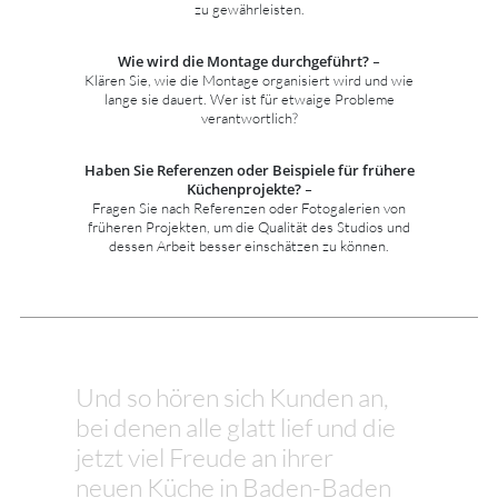
zu gewährleisten.
Wie wird die Montage durchgeführt?
–
Klären Sie, wie die Montage organisiert wird und wie
lange sie dauert. Wer ist für etwaige Probleme
verantwortlich?
Haben Sie Referenzen oder Beispiele für frühere
Küchenprojekte?
–
Fragen Sie nach Referenzen oder Fotogalerien von
früheren Projekten, um die Qualität des Studios und
dessen Arbeit besser einschätzen zu können.
Und so hören sich Kunden an,
bei denen alle glatt lief und die
jetzt viel Freude an ihrer
neuen Küche in Baden-Baden