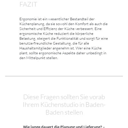
FAZIT
Ergonomie ist ein wesentlicher Bestandteil der
Küchenplanung, da sie sowohl den Komfort als auch die
Sicherheit und Effizienz der Küche verbessert. Eine
ergonomische Küche reduziert die körperliche
Belastung, steigert die Funktionalität und sorgt für eine
benutzerfreundliche Gestaltung, die für alle
Haushaltsmitglieder angenehm ist. Wer eine Küche
plant, sollte ergonomische Aspekte daher unbedingt in
den Mittelpunkt stellen.
Diese Fragen sollten Sie vorab
Ihrem Küchenstudio in Baden-
Baden stellen
Wie lange dauert die Planung und Lieferung?
–