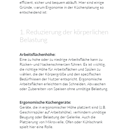
effizient, sicher und bequem abläuft. Hier sind einige
Gründe, warum Ergonomie in der Küchenplanung so
entscheidend ist:
1. Reduzierung der körperlichen
Belastung
Arbeitsflächenhöhe:
Eine zu hohe oder zu niedrige Arbeitsfläche kann zu
Rücken- und Nackenschmerzen führen. Es ist wichtig,
die richtige Höhe für Arbeitsflächen und Spülen zu
wählen, die der Körpergröße und den spezifischen
Bedürfnissen der Nutzer entspricht. Ergonomische
Arbeitsflächen erleichtern das Schneiden, Abwaschen
oder Zubereiten von Speisen ohne unnötige Belastung.
Ergonomische Küchengeräte:
Geräte, die in ergonomischer Höhe platziert sind (z.B.
Geschirrspüler auf Arbeitshöhe), verhindern unnötige
Beugung oder Belastung der Gelenke. Auch die
Platzierung von Mikrowelle, Ofen oder Kühlschrank
spielt hier eine Rolle.