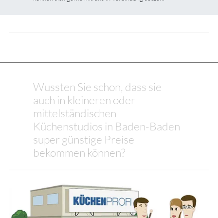
Wussten Sie schon, dass sie
auch in kleineren oder
mittelständischen
Küchenstudios in Baden-Baden
super günstige Preise
bekommen können?