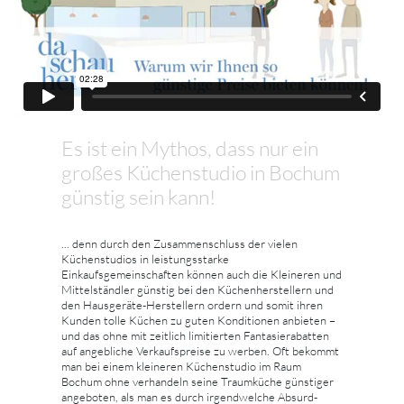
Es ist ein Mythos, dass nur ein
großes Küchenstudio in Bochum
günstig sein kann!
... denn durch den Zusammenschluss der vielen
Küchenstudios in leistungsstarke
Einkaufsgemeinschaften können auch die Kleineren und
Mittelständler günstig bei den Küchenherstellern und
den Hausgeräte-Herstellern ordern und somit ihren
Kunden tolle Küchen zu guten Konditionen anbieten –
und das ohne mit zeitlich limitierten Fantasierabatten
auf angebliche Verkaufspreise zu werben. Oft bekommt
man bei einem kleineren Küchenstudio im Raum
Bochum ohne verhandeln seine Traumküche günstiger
angeboten, als man es durch irgendwelche Absurd-