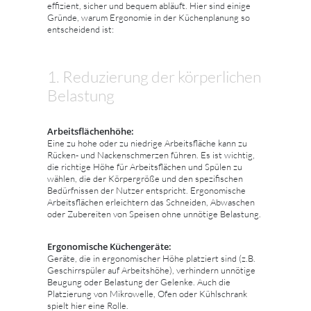
effizient, sicher und bequem abläuft. Hier sind einige
Gründe, warum Ergonomie in der Küchenplanung so
entscheidend ist:
1. Reduzierung der körperlichen
Belastung
Arbeitsflächenhöhe:
Eine zu hohe oder zu niedrige Arbeitsfläche kann zu
Rücken- und Nackenschmerzen führen. Es ist wichtig,
die richtige Höhe für Arbeitsflächen und Spülen zu
wählen, die der Körpergröße und den spezifischen
Bedürfnissen der Nutzer entspricht. Ergonomische
Arbeitsflächen erleichtern das Schneiden, Abwaschen
oder Zubereiten von Speisen ohne unnötige Belastung.
Ergonomische Küchengeräte:
Geräte, die in ergonomischer Höhe platziert sind (z.B.
Geschirrspüler auf Arbeitshöhe), verhindern unnötige
Beugung oder Belastung der Gelenke. Auch die
Platzierung von Mikrowelle, Ofen oder Kühlschrank
spielt hier eine Rolle.