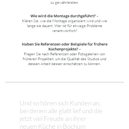
zu gewährleisten.
Wie wird die Montage durchgeführt?
–
Klären Sie, wie die Montage organisiert wird und wie
lange sie dauert. Wer ist für etwaige Probleme
verantwortlich?
Haben Sie Referenzen oder Beispiele für frühere
Küchenprojekte?
–
Fragen Sie nach Referenzen oder Fotogalerien von
früheren Projekten, um die Qualität des Studios und
dessen Arbeit besser einschätzen zu können.
Und so hören sich Kunden an,
bei denen alle glatt lief und die
jetzt viel Freude an ihrer
neuen Küche in Bochum