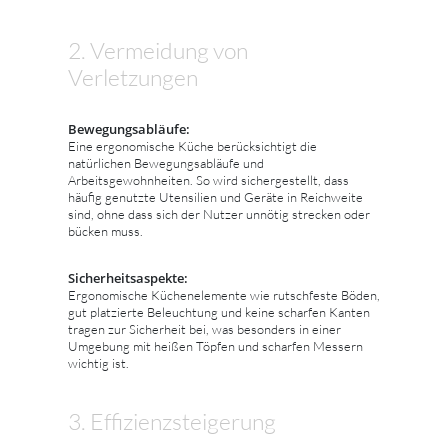
2. Vermeidung von
Verletzungen
Bewegungsabläufe:
Eine ergonomische Küche berücksichtigt die
natürlichen Bewegungsabläufe und
Arbeitsgewohnheiten. So wird sichergestellt, dass
häufig genutzte Utensilien und Geräte in Reichweite
sind, ohne dass sich der Nutzer unnötig strecken oder
bücken muss.
Sicherheitsaspekte:
Ergonomische Küchenelemente wie rutschfeste Böden,
gut platzierte Beleuchtung und keine scharfen Kanten
tragen zur Sicherheit bei, was besonders in einer
Umgebung mit heißen Töpfen und scharfen Messern
wichtig ist.
3. Effizienzsteigerung