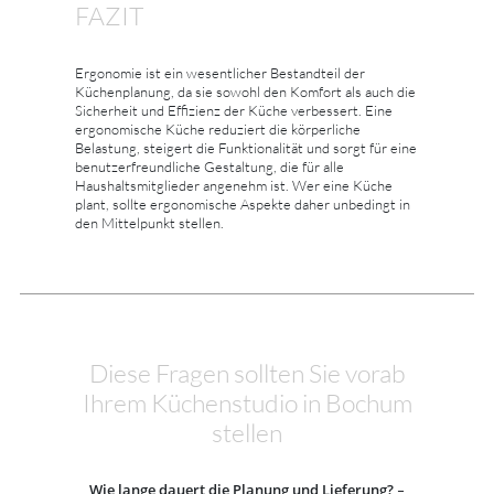
FAZIT
Ergonomie ist ein wesentlicher Bestandteil der
Küchenplanung, da sie sowohl den Komfort als auch die
Sicherheit und Effizienz der Küche verbessert. Eine
ergonomische Küche reduziert die körperliche
Belastung, steigert die Funktionalität und sorgt für eine
benutzerfreundliche Gestaltung, die für alle
Haushaltsmitglieder angenehm ist. Wer eine Küche
plant, sollte ergonomische Aspekte daher unbedingt in
den Mittelpunkt stellen.
Diese Fragen sollten Sie vorab
Ihrem Küchenstudio in Bochum
stellen
Wie lange dauert die Planung und Lieferung?
–