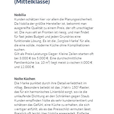
(Mittelklasse)
Nobilia
Kunden schätzen hier vor allem die Planungssicherheit.
Da Nobilia der größte Hersteller ist, bekommt man
ausgereifte Qualität zu einem Preis, der oft unschlagbar
ist. Die Auswahl an Fronten ist riesig, und man findet
für fast jedes Budget und jeden Grundriss eine
funktionale Lösung. Es ist die „Sorglos-Marke“ für alle,
die eine solide, moderne Küche ohne Komplikationen
suchen.
Gilt als Preis-Leistungs-Sieger. Kleine Zeilen starten oft
bei 3.000 € bis 5.000 €. Eine durchschnittliche
Familienküche (ca. 10 m²) liegt meist zwischen 8.000 €
und 12.000 €.
Nolte Küchen
Die Marke punktet durch ihre Detailverliebtheit im
Alltag. Besonders beliebt ist das „Matrix 150“-Raster,
das für ein harmonisches Linienbild sorgt, sowie die
umlaufende Dichtung an den Schränken gegen Staub.
Kunden empfinden Nolte als sehr kundenorientiert und
schätzen das Gefühl, eine Küche zu erhalten, die sich
wertiger anfühlt, als es das Preisschild vermuten lässt.
Preislich oft leicht über Nobilia angesiedelt. Einfache