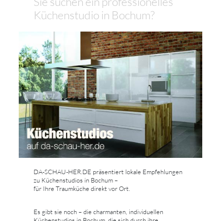
Sie suchen ein professionelles
Küchenstudio in Bochum?
DA-SCHAU-HER.DE präsentiert lokale Empfehlungen
zu Küchenstudios in Bochum –
für Ihre Traumküche direkt vor Ort.
Es gibt sie noch – die charmanten, individuellen
Küchenstudios in Bochum, die sich durch ihre