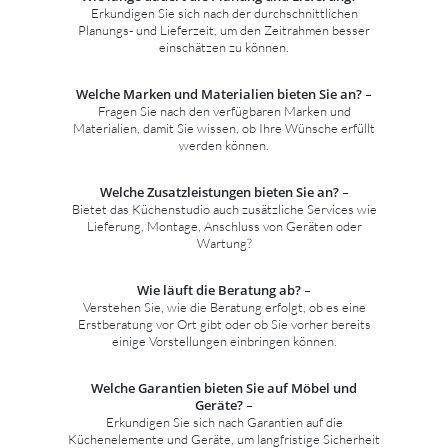
Erkundigen Sie sich nach der durchschnittlichen
Planungs- und Lieferzeit, um den Zeitrahmen besser
einschätzen zu können.
Welche Marken und Materialien bieten Sie an?
–
Fragen Sie nach den verfügbaren Marken und
Materialien, damit Sie wissen, ob Ihre Wünsche erfüllt
werden können.
Welche Zusatzleistungen bieten Sie an?
–
Bietet das Küchenstudio auch zusätzliche Services wie
Lieferung, Montage, Anschluss von Geräten oder
Wartung?
Wie läuft die Beratung ab?
–
Verstehen Sie, wie die Beratung erfolgt, ob es eine
Erstberatung vor Ort gibt oder ob Sie vorher bereits
einige Vorstellungen einbringen können.
Welche Garantien bieten Sie auf Möbel und
Geräte?
–
Erkundigen Sie sich nach Garantien auf die
Küchenelemente und Geräte, um langfristige Sicherheit