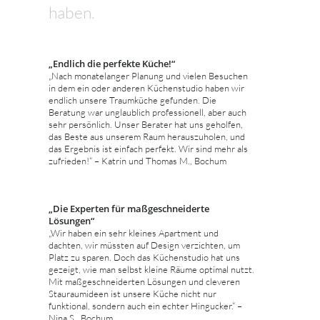
haben.
„Endlich die perfekte Küche!“
„Nach monatelanger Planung und vielen Besuchen
in dem ein oder anderen Küchenstudio haben wir
endlich unsere Traumküche gefunden. Die
Beratung war unglaublich professionell, aber auch
sehr persönlich. Unser Berater hat uns geholfen,
das Beste aus unserem Raum herauszuholen, und
das Ergebnis ist einfach perfekt. Wir sind mehr als
zufrieden!“ – Katrin und Thomas M., Bochum
„Die Experten für maßgeschneiderte
Lösungen“
„Wir haben ein sehr kleines Apartment und
dachten, wir müssten auf Design verzichten, um
Platz zu sparen. Doch das Küchenstudio hat uns
gezeigt, wie man selbst kleine Räume optimal nutzt.
Mit maßgeschneiderten Lösungen und cleveren
Stauraumideen ist unsere Küche nicht nur
funktional, sondern auch ein echter Hingucker.“ –
Nina S., Bochum