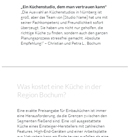
„Ein Küchenstudio, dem man vertrauen kann“
„Die Auswahl an Küchenstudios in Nürnberg ist
groß, aber das Team von [Studio Name] hat uns mit
seiner Fachkompetenz und Freundlichkeit sofort
überzeugt. Sie haben uns nicht nur geholfen, die
richtige Küche zu finden, sondern auch den ganzen
Planungsprozess stressfrei gemacht. Absolute
Empfehlung!“ – Christian und Petra L., Bochum
Was kostet eine Küche in der
Region Bochum?
Eine exakte Preisangabe für Einbauküchen ist immer
eine Herausforderung, da die Grenzen zwischen den
Segmenten fließend sind. Eine voll ausgestattete
Küche eines Einsteiger-Herstellers mit zahlreichen
Features, High-End-Geräten und einer Arbeitsplatte
aus Naturstein kann am Ende teurer ausfallen als eine