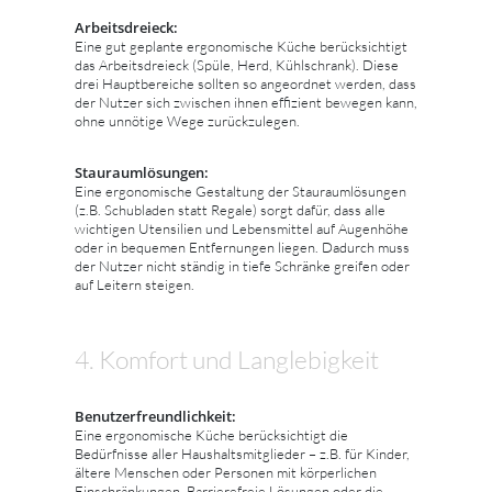
Arbeitsdreieck:
Eine gut geplante ergonomische Küche berücksichtigt
das Arbeitsdreieck (Spüle, Herd, Kühlschrank). Diese
drei Hauptbereiche sollten so angeordnet werden, dass
der Nutzer sich zwischen ihnen effizient bewegen kann,
ohne unnötige Wege zurückzulegen.
Stauraumlösungen:
Eine ergonomische Gestaltung der Stauraumlösungen
(z.B. Schubladen statt Regale) sorgt dafür, dass alle
wichtigen Utensilien und Lebensmittel auf Augenhöhe
oder in bequemen Entfernungen liegen. Dadurch muss
der Nutzer nicht ständig in tiefe Schränke greifen oder
auf Leitern steigen.
4. Komfort und Langlebigkeit
Benutzerfreundlichkeit:
Eine ergonomische Küche berücksichtigt die
Bedürfnisse aller Haushaltsmitglieder – z.B. für Kinder,
ältere Menschen oder Personen mit körperlichen
Einschränkungen. Barrierefreie Lösungen oder die