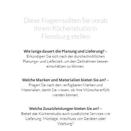
Diese Fragen sollten Sie vorab
Ihrem Küchenstudio in
Flensburg stellen
Wie lange dauert die Planung und Lieferung?
–
Erkundigen Sie sich nach der durchschnittlichen
Planungs- und Lieferzeit, um den Zeitrahmen besser
einschätzen zu können.
Welche Marken und Materialien bieten Sie an?
–
Fragen Sie nach den verfügbaren Marken und
Materialien, damit Sie wissen, ob Ihre Wünsche erfüllt
werden können.
Welche Zusatzleistungen bieten Sie an?
–
Bietet das Küchenstudio auch zusätzliche Services wie
Lieferung, Montage, Anschluss von Geräten oder
Wartung?