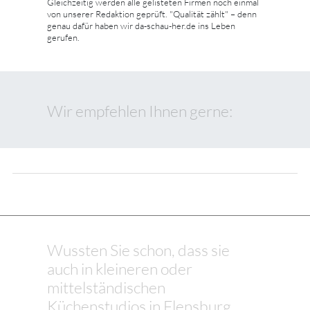
Gleichzeitig werden alle gelisteten Firmen noch einmal
von unserer Redaktion geprüft. "Qualität zählt" – denn
genau dafür haben wir da-schau-her.de ins Leben
gerufen.
Wir empfehlen Ihnen gerne:
Wussten Sie schon, dass sie
auch in kleineren oder
mittelständischen
Küchenstudios in Flensburg