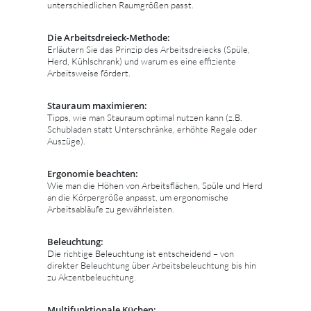
unterschiedlichen Raumgrößen passt.
Die Arbeitsdreieck-Methode:
Erläutern Sie das Prinzip des Arbeitsdreiecks (Spüle,
Herd, Kühlschrank) und warum es eine effiziente
Arbeitsweise fördert.
Stauraum maximieren:
Tipps, wie man Stauraum optimal nutzen kann (z.B.
Schubladen statt Unterschränke, erhöhte Regale oder
Auszüge).
Ergonomie beachten:
Wie man die Höhen von Arbeitsflächen, Spüle und Herd
an die Körpergröße anpasst, um ergonomische
Arbeitsabläufe zu gewährleisten.
Beleuchtung:
Die richtige Beleuchtung ist entscheidend – von
direkter Beleuchtung über Arbeitsbeleuchtung bis hin
zu Akzentbeleuchtung.
Multifunktionale Küchen: