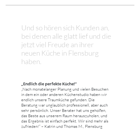
Und so hören sich Kunden an,
bei denen alle glatt lief und die
jetzt viel Freude an ihrer
neuen Küche in Flensburg
haben.
„Endlich die perfekte Küche!“
„Nach monatelanger Planung und vielen Besuchen
in dem ein oder anderen Küchenstudio haben wir
endlich unsere Traumküche gefunden. Die
Beratung war unglaublich professionell, aber auch
sehr persönlich. Unser Berater hat uns geholfen,
das Beste aus unserem Raum herauszuholen, und
das Ergebnis ist einfach perfekt. Wir sind mehr als
zufrieden!“ – Katrin und Thomas M., Flensburg