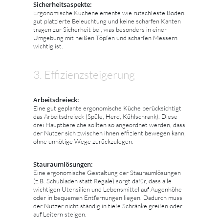
Sicherheitsaspekte:
Ergonomische Küchenelemente wie rutschfeste Böden,
gut platzierte Beleuchtung und keine scharfen Kanten
tragen zur Sicherheit bei, was besonders in einer
Umgebung mit heißen Töpfen und scharfen Messern
wichtig ist.
3. Effizienzsteigerung
Arbeitsdreieck:
Eine gut geplante ergonomische Küche berücksichtigt
das Arbeitsdreieck (Spüle, Herd, Kühlschrank). Diese
drei Hauptbereiche sollten so angeordnet werden, dass
der Nutzer sich zwischen ihnen effizient bewegen kann,
ohne unnötige Wege zurückzulegen.
Stauraumlösungen:
Eine ergonomische Gestaltung der Stauraumlösungen
(z.B. Schubladen statt Regale) sorgt dafür, dass alle
wichtigen Utensilien und Lebensmittel auf Augenhöhe
oder in bequemen Entfernungen liegen. Dadurch muss
der Nutzer nicht ständig in tiefe Schränke greifen oder
auf Leitern steigen.