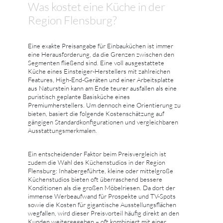
Was kostet eine Küche in der
Region Flensburg?
Eine exakte Preisangabe für Einbauküchen ist immer
eine Herausforderung, da die Grenzen zwischen den
Segmenten fließend sind. Eine voll ausgestattete
Küche eines Einsteiger-Herstellers mit zahlreichen
Features, High-End-Geräten und einer Arbeitsplatte
aus Naturstein kann am Ende teurer ausfallen als eine
puristisch geplante Basisküche eines
Premiumherstellers. Um dennoch eine Orientierung zu
bieten, basiert die folgende Kostenschätzung auf
gängigen Standardkonfigurationen und vergleichbaren
Ausstattungsmerkmalen.
Ein entscheidender Faktor beim Preisvergleich ist
zudem die Wahl des Küchenstudios in der Region
Flensburg: Inhabergeführte, kleine oder mittelgroße
Küchenstudios bieten oft überraschend bessere
Konditionen als die großen Möbelriesen. Da dort der
immense Werbeaufwand für Prospekte und TV-Spots
sowie die Kosten für gigantische Ausstellungsflächen
wegfallen, wird dieser Preisvorteil häufig direkt an den
Kunden weitergegeben – oft kombiniert mit einer