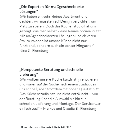
„Die Experten für maßgeschneiderte
Lösungen“
„Wir haben ein sehr kleines Apartment und
dachten, wir müssten auf Design verzichten, um
Platz zu sparen. Doch das Küchenstudio hat uns
gezeigt, wie man selbst kleine Räume optimal nutzt.
Mit maßgeschneiderten Lösungen und cleveren
Stauraumideen ist unsere Küche nicht nur
funktional, sondern auch ein echter Hingucker.“ –
Nina S., Flensburg
„Kompetente Beratung und schnelle
Lieferung“
„Wir wollten unsere Küche kurzfristig renovieren
und waren auf der Suche nach einem Studio, das
uns schnell, aber trotzdem mit hoher Qualität hilft.
Das Küchenstudio hat uns nicht enttäuscht – von
der Beratung über die Auswahl bis hin zur
schnellen Lieferung und Montage. Der Service war
einfach top!“ – Markus und Claudia B., Flensburg
„Beratung, die wirklich hilft!“