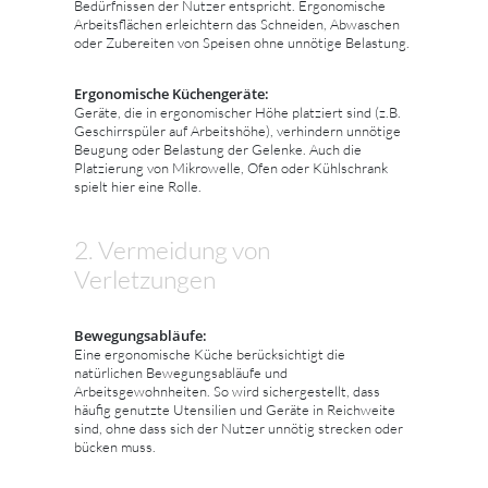
Bedürfnissen der Nutzer entspricht. Ergonomische
Arbeitsflächen erleichtern das Schneiden, Abwaschen
oder Zubereiten von Speisen ohne unnötige Belastung.
Ergonomische Küchengeräte:
Geräte, die in ergonomischer Höhe platziert sind (z.B.
Geschirrspüler auf Arbeitshöhe), verhindern unnötige
Beugung oder Belastung der Gelenke. Auch die
Platzierung von Mikrowelle, Ofen oder Kühlschrank
spielt hier eine Rolle.
2. Vermeidung von
Verletzungen
Bewegungsabläufe:
Eine ergonomische Küche berücksichtigt die
natürlichen Bewegungsabläufe und
Arbeitsgewohnheiten. So wird sichergestellt, dass
häufig genutzte Utensilien und Geräte in Reichweite
sind, ohne dass sich der Nutzer unnötig strecken oder
bücken muss.