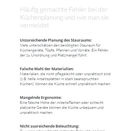
Häufig gemachte Fehler bei der
Küchenplanung und wie man sie
vermeidet
Unzureichende Planung des Stauraums:
Viele unterschätzen den benötigten Stauraum für
Küchengeräte, Töpfe, Pfannen und Vorräte. Ein Fehler,
der zu Unordnung und Platzmangel führt.
Falsche Wahl der Materialien:
Materialien, die nicht pflegeleicht oder unpraktisch sind
(z.B. helle Arbeitsplatten in stark beanspruchten
Küchen), können die Küche schnell unpraktisch machen.
Mangelnde Ergonomie:
Eine falsche Höhe der Arbeitsflächen oder schlecht
platzierte Geräte können die Küche unbequem und
unpraktisch machen.
Nicht ausreichende Beleuchtung:
Zu wenig oder schlecht platzierte Beleuchtung kann