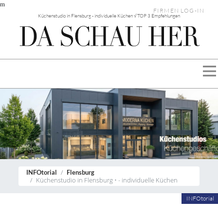
m
FIRMEN LOG-IN
Küchenstudio in Flensburg - individuelle Küchen √ TOP 3 Empfehlungen
INFOtorial
Flensburg
Küchenstudio in Flensburg • - individuelle Küchen
INFOtorial