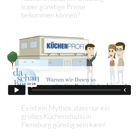
super günstige Preise
bekommen können?
Es ist ein Mythos, dass nur ein
großes Küchenstudio in
Flensburg günstig sein kann!