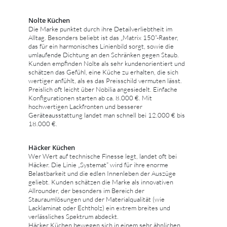
Nolte Küchen
Die Marke punktet durch ihre Detailverliebtheit im
Alltag. Besonders beliebt ist das „Matrix 150“-Raster,
das für ein harmonisches Linienbild sorgt, sowie die
umlaufende Dichtung an den Schränken gegen Staub.
Kunden empfinden Nolte als sehr kundenorientiert und
schätzen das Gefühl, eine Küche zu erhalten, die sich
wertiger anfühlt, als es das Preisschild vermuten lässt.
Preislich oft leicht über Nobilia angesiedelt. Einfache
Konfigurationen starten ab ca. 8.000 €. Mit
hochwertigen Lackfronten und besserer
Geräteausstattung landet man schnell bei 12.000 € bis
18.000 €.
Häcker Küchen
Wer Wert auf technische Finesse legt, landet oft bei
Häcker. Die Linie „Systemat“ wird für ihre enorme
Belastbarkeit und die edlen Innenleben der Auszüge
geliebt. Kunden schätzen die Marke als innovativen
Allrounder, der besonders im Bereich der
Stauraumlösungen und der Materialqualität (wie
Lacklaminat oder Echtholz) ein extrem breites und
verlässliches Spektrum abdeckt.
Häcker Küchen bewegen sich in einem sehr ähnlichen