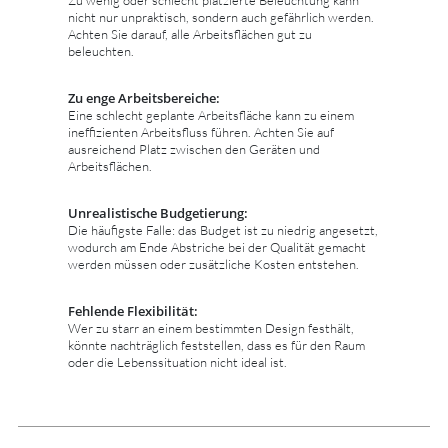
nicht nur unpraktisch, sondern auch gefährlich werden.
Achten Sie darauf, alle Arbeitsflächen gut zu
beleuchten.
Zu enge Arbeitsbereiche:
Eine schlecht geplante Arbeitsfläche kann zu einem
ineffizienten Arbeitsfluss führen. Achten Sie auf
ausreichend Platz zwischen den Geräten und
Arbeitsflächen.
Unrealistische Budgetierung:
Die häufigste Falle: das Budget ist zu niedrig angesetzt,
wodurch am Ende Abstriche bei der Qualität gemacht
werden müssen oder zusätzliche Kosten entstehen.
Fehlende Flexibilität:
Wer zu starr an einem bestimmten Design festhält,
könnte nachträglich feststellen, dass es für den Raum
oder die Lebenssituation nicht ideal ist.