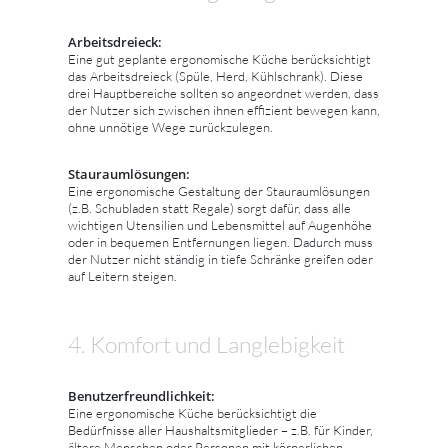
Arbeitsdreieck:
Eine gut geplante ergonomische Küche berücksichtigt
das Arbeitsdreieck (Spüle, Herd, Kühlschrank). Diese
drei Hauptbereiche sollten so angeordnet werden, dass
der Nutzer sich zwischen ihnen effizient bewegen kann,
ohne unnötige Wege zurückzulegen.
Stauraumlösungen:
Eine ergonomische Gestaltung der Stauraumlösungen
(z.B. Schubladen statt Regale) sorgt dafür, dass alle
wichtigen Utensilien und Lebensmittel auf Augenhöhe
oder in bequemen Entfernungen liegen. Dadurch muss
der Nutzer nicht ständig in tiefe Schränke greifen oder
auf Leitern steigen.
4. Komfort und Langlebigkeit
Benutzerfreundlichkeit:
Eine ergonomische Küche berücksichtigt die
Bedürfnisse aller Haushaltsmitglieder – z.B. für Kinder,
ältere Menschen oder Personen mit körperlichen