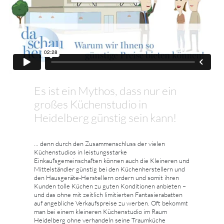
Es ist ein Mythos, dass nur ein
großes Küchenstudio in
Heidelberg günstig sein kann!
... denn durch den Zusammenschluss der vielen
Küchenstudios in leistungsstarke
Einkaufsgemeinschaften können auch die Kleineren und
Mittelständler günstig bei den Küchenherstellern und
den Hausgeräte-Herstellern ordern und somit ihren
Kunden tolle Küchen zu guten Konditionen anbieten –
und das ohne mit zeitlich limitierten Fantasierabatten
auf angebliche Verkaufspreise zu werben. Oft bekommt
man bei einem kleineren Küchenstudio im Raum
Heidelberg ohne verhandeln seine Traumküche