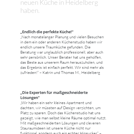
neuen Küche in Heidelberg
haben.
„Endlich die perfekte Küche!“
„Nach monatelanger Planung und vielen Besuchen
in dem ein oder anderen Küchenstudio haben wir
endlich unsere Traumküche gefunden. Die
Beratung war unglaublich professionell, aber auch
sehr persönlich. Unser Berater hat uns geholfen,
das Beste aus unserem Raum herauszuholen, und
das Ergebnis ist einfach perfekt. Wir sind mehr als
zufrieden!“ – Katrin und Thomas M., Heidelberg
„Die Experten für maßgeschneiderte
Lösungen“
„Wir haben ein sehr kleines Apartment und
dachten, wir müssten auf Design verzichten, um
Platz zu sparen. Doch das Küchenstudio hat uns
gezeigt, wie man selbst kleine Räume optimal nutzt.
Mit maßgeschneiderten Lösungen und cleveren
Stauraumideen ist unsere Küche nicht nur
funktional, sondern auch ein echter Hingucker.“ –