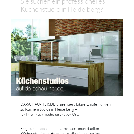
Sie suchen ein professionelles
Küchenstudio in Heidelberg?
DA-SCHAU-HER.DE präsentiert lokale Empfehlungen
zu Küchenstudios in Heidelberg –
für Ihre Traumküche direkt vor Ort.
Es gibt sie noch – die charmanten, individuellen
Küchenstudios in Heidelberg, die sich durch ihre