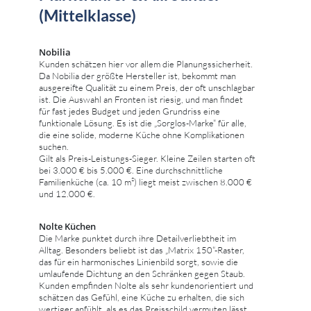
(Mittelklasse)
Nobilia
Kunden schätzen hier vor allem die Planungssicherheit.
Da Nobilia der größte Hersteller ist, bekommt man
ausgereifte Qualität zu einem Preis, der oft unschlagbar
ist. Die Auswahl an Fronten ist riesig, und man findet
für fast jedes Budget und jeden Grundriss eine
funktionale Lösung. Es ist die „Sorglos-Marke“ für alle,
die eine solide, moderne Küche ohne Komplikationen
suchen.
Gilt als Preis-Leistungs-Sieger. Kleine Zeilen starten oft
bei 3.000 € bis 5.000 €. Eine durchschnittliche
Familienküche (ca. 10 m²) liegt meist zwischen 8.000 €
und 12.000 €.
Nolte Küchen
Die Marke punktet durch ihre Detailverliebtheit im
Alltag. Besonders beliebt ist das „Matrix 150“-Raster,
das für ein harmonisches Linienbild sorgt, sowie die
umlaufende Dichtung an den Schränken gegen Staub.
Kunden empfinden Nolte als sehr kundenorientiert und
schätzen das Gefühl, eine Küche zu erhalten, die sich
wertiger anfühlt, als es das Preisschild vermuten lässt.