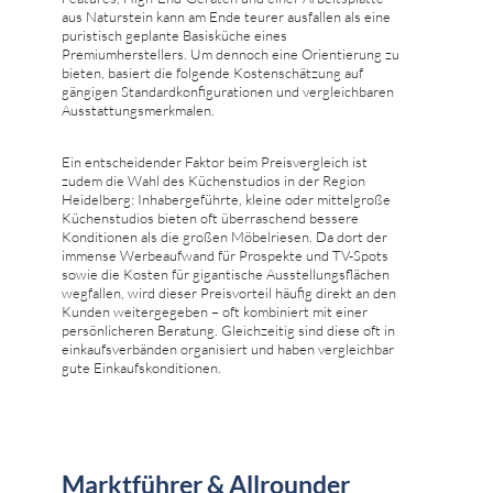
aus Naturstein kann am Ende teurer ausfallen als eine
puristisch geplante Basisküche eines
Premiumherstellers. Um dennoch eine Orientierung zu
bieten, basiert die folgende Kostenschätzung auf
gängigen Standardkonfigurationen und vergleichbaren
Ausstattungsmerkmalen.
Ein entscheidender Faktor beim Preisvergleich ist
zudem die Wahl des Küchenstudios in der Region
Heidelberg: Inhabergeführte, kleine oder mittelgroße
Küchenstudios bieten oft überraschend bessere
Konditionen als die großen Möbelriesen. Da dort der
immense Werbeaufwand für Prospekte und TV-Spots
sowie die Kosten für gigantische Ausstellungsflächen
wegfallen, wird dieser Preisvorteil häufig direkt an den
Kunden weitergegeben – oft kombiniert mit einer
persönlicheren Beratung. Gleichzeitig sind diese oft in
einkaufsverbänden organisiert und haben vergleichbar
gute Einkaufskonditionen.
Marktführer & Allrounder