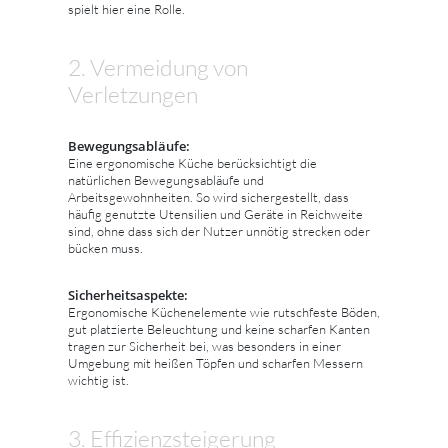
spielt hier eine Rolle.
2. Vermeidung von
Verletzungen
Bewegungsabläufe:
Eine ergonomische Küche berücksichtigt die
natürlichen Bewegungsabläufe und
Arbeitsgewohnheiten. So wird sichergestellt, dass
häufig genutzte Utensilien und Geräte in Reichweite
sind, ohne dass sich der Nutzer unnötig strecken oder
bücken muss.
Sicherheitsaspekte:
Ergonomische Küchenelemente wie rutschfeste Böden,
gut platzierte Beleuchtung und keine scharfen Kanten
tragen zur Sicherheit bei, was besonders in einer
Umgebung mit heißen Töpfen und scharfen Messern
wichtig ist.
3. Effizienzsteigerung