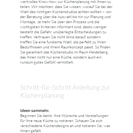
wertvolles Know-how zur Küchenplanung mit Ihnen zu
teilen. Wir möchten, dass Sie wissen, worauf Sie bei der
Wahl des richtigen Küchenstudios achten sollten – von
der Beratung über die Auswahl bis hin zur Planung und
Montage. Je mehr Sie über den Prozess und die
wichtigsten Kriterien informiert sind, desto weniger
besteht die Gefahr, unüberlegte Entscheidungen zu
treffen. Vertrauen Sie nicht blind darauf, sondern
treffen Sie eine fundierte Wahl, die perfekt zu Ihren
Bedürfnissen und Ihrem Raumkonzept passt. So finden
Sie garantiert das Küchenstudio im Raum Heidelberg,
das Ihnen nicht nur eine Küche, sondern auch ein
rundum gutes Gefühl vermittelt.
Schritt-für-Schritt Anleitung zur
Küchenplanung
Ideen sammeln:
Beginnen Sie damit, Ihre Wünsche und Vorstellungen
für Ihre neue Küche zu notieren. Schauen Sie sich
verschiedene Küchendesigns an und notieren Sie, was
Ihnen gefällt.