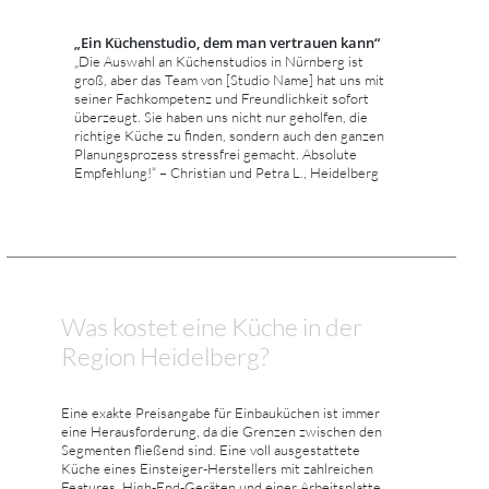
„Ein Küchenstudio, dem man vertrauen kann“
„Die Auswahl an Küchenstudios in Nürnberg ist
groß, aber das Team von [Studio Name] hat uns mit
seiner Fachkompetenz und Freundlichkeit sofort
überzeugt. Sie haben uns nicht nur geholfen, die
richtige Küche zu finden, sondern auch den ganzen
Planungsprozess stressfrei gemacht. Absolute
Empfehlung!“ – Christian und Petra L., Heidelberg
Was kostet eine Küche in der
Region Heidelberg?
Eine exakte Preisangabe für Einbauküchen ist immer
eine Herausforderung, da die Grenzen zwischen den
Segmenten fließend sind. Eine voll ausgestattete
Küche eines Einsteiger-Herstellers mit zahlreichen
Features, High-End-Geräten und einer Arbeitsplatte