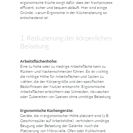
ergonomische Küche sorgt dafür, dass der Kochprozess
effizient, sicher und bequem abläuft. Hier sind einige
Gründe, warum Ergonomie in der Küchenplanung so
entscheidend ist:
1. Reduzierung der körperlichen
Belastung
Arbeitsflächenhöhe:
Eine zu hohe oder zu niedrige Arbeitsfläche kann zu
Rücken- und Nackenschmerzen führen. Es ist wichtig,
die richtige Höhe für Arbeitsflächen und Spülen zu
wählen, die der Körpergröße und den spezifischen
Bedürfnissen der Nutzer entspricht. Ergonomische
Arbeitsflächen erleichtern das Schneiden, Abwaschen
oder Zubereiten von Speisen ohne unnötige Belastung.
Ergonomische Küchengeräte:
Geräte, die in ergonomischer Höhe platziert sind (z.B.
Geschirrspüler auf Arbeitshöhe), verhindern unnötige
Beugung oder Belastung der Gelenke. Auch die
Platzierung von Mikrowelle, Ofen oder Kühlschrank