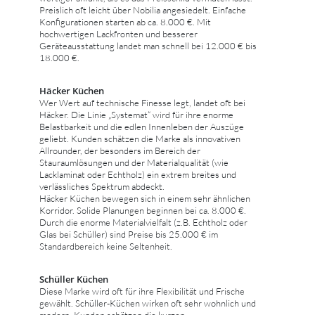
Preislich oft leicht über Nobilia angesiedelt. Einfache
Konfigurationen starten ab ca. 8.000 €. Mit
hochwertigen Lackfronten und besserer
Geräteausstattung landet man schnell bei 12.000 € bis
18.000 €.
Häcker Küchen
Wer Wert auf technische Finesse legt, landet oft bei
Häcker. Die Linie „Systemat“ wird für ihre enorme
Belastbarkeit und die edlen Innenleben der Auszüge
geliebt. Kunden schätzen die Marke als innovativen
Allrounder, der besonders im Bereich der
Stauraumlösungen und der Materialqualität (wie
Lacklaminat oder Echtholz) ein extrem breites und
verlässliches Spektrum abdeckt.
Häcker Küchen bewegen sich in einem sehr ähnlichen
Korridor. Solide Planungen beginnen bei ca. 8.000 €.
Durch die enorme Materialvielfalt (z.B. Echtholz oder
Glas bei Schüller) sind Preise bis 25.000 € im
Standardbereich keine Seltenheit.
Schüller Küchen
Diese Marke wird oft für ihre Flexibilität und Frische
gewählt. Schüller-Küchen wirken oft sehr wohnlich und
modern. Kunden schätzen die kurzen