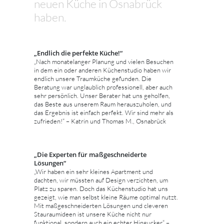
neuen Küche in Osnabrück
haben.
„Endlich die perfekte Küche!“
„Nach monatelanger Planung und vielen Besuchen
in dem ein oder anderen Küchenstudio haben wir
endlich unsere Traumküche gefunden. Die
Beratung war unglaublich professionell, aber auch
sehr persönlich. Unser Berater hat uns geholfen,
das Beste aus unserem Raum herauszuholen, und
das Ergebnis ist einfach perfekt. Wir sind mehr als
zufrieden!“ – Katrin und Thomas M., Osnabrück
„Die Experten für maßgeschneiderte
Lösungen“
„Wir haben ein sehr kleines Apartment und
dachten, wir müssten auf Design verzichten, um
Platz zu sparen. Doch das Küchenstudio hat uns
gezeigt, wie man selbst kleine Räume optimal nutzt.
Mit maßgeschneiderten Lösungen und cleveren
Stauraumideen ist unsere Küche nicht nur
funktional, sondern auch ein echter Hingucker.“ –