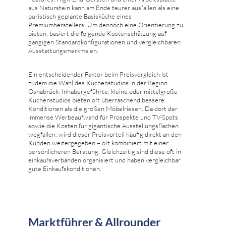
aus Naturstein kann am Ende teurer ausfallen als eine
puristisch geplante Basisküche eines
Premiumherstellers. Um dennoch eine Orientierung zu
bieten, basiert die folgende Kostenschätzung auf
gängigen Standardkonfigurationen und vergleichbaren
Ausstattungsmerkmalen.
Ein entscheidender Faktor beim Preisvergleich ist
zudem die Wahl des Küchenstudios in der Region
Osnabrück: Inhabergeführte, kleine oder mittelgroße
Küchenstudios bieten oft überraschend bessere
Konditionen als die großen Möbelriesen. Da dort der
immense Werbeaufwand für Prospekte und TV-Spots
sowie die Kosten für gigantische Ausstellungsflächen
wegfallen, wird dieser Preisvorteil häufig direkt an den
Kunden weitergegeben – oft kombiniert mit einer
persönlicheren Beratung. Gleichzeitig sind diese oft in
einkaufsverbänden organisiert und haben vergleichbar
gute Einkaufskonditionen.
Marktführer & Allrounder