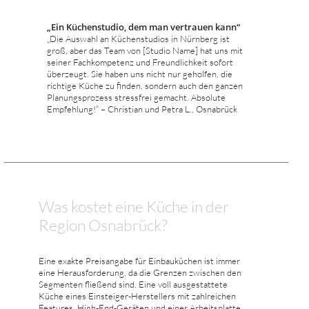
„Ein Küchenstudio, dem man vertrauen kann“
„Die Auswahl an Küchenstudios in Nürnberg ist
groß, aber das Team von [Studio Name] hat uns mit
seiner Fachkompetenz und Freundlichkeit sofort
überzeugt. Sie haben uns nicht nur geholfen, die
richtige Küche zu finden, sondern auch den ganzen
Planungsprozess stressfrei gemacht. Absolute
Empfehlung!“ – Christian und Petra L., Osnabrück
Was kostet eine Küche in der
Region Osnabrück?
Eine exakte Preisangabe für Einbauküchen ist immer
eine Herausforderung, da die Grenzen zwischen den
Segmenten fließend sind. Eine voll ausgestattete
Küche eines Einsteiger-Herstellers mit zahlreichen
Features, High-End-Geräten und einer Arbeitsplatte