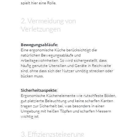
spielt hier eine Rolle.
2. Vermeidung von
Verletzungen
Bewegungsabläufe:
Eine ergonomische Küche berücksichtigt die
natürlichen Bewegungsabläufe und
Arbeitsgewohnheiten. So wird sichergestellt, dass
häufig genutzte Utensilien und Geräte in Reichweite
sind, ohne dass sich der Nutzer unnötig strecken oder
bücken muss.
Sicherheitsaspekte:
Ergonomische Küchenelemente wie rutschfeste Böden,
gut platzierte Beleuchtung und keine scharfen Kanten
tragen zur Sicherheit bei, was besonders in einer
Umgebung mit heißen Töpfen und scharfen Messern
wichtig ist.
3. Effizienzsteigerung