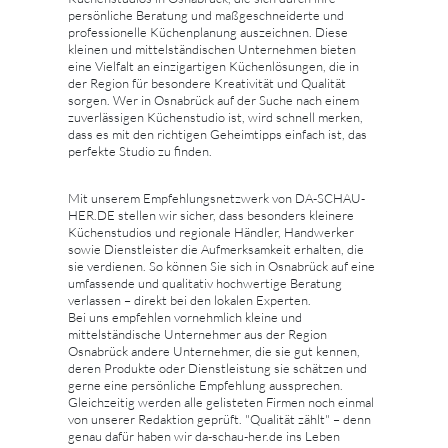
persönliche Beratung und maßgeschneiderte und
professionelle Küchenplanung auszeichnen. Diese
kleinen und mittelständischen Unternehmen bieten
eine Vielfalt an einzigartigen Küchenlösungen, die in
der Region für besondere Kreativität und Qualität
sorgen. Wer in Osnabrück auf der Suche nach einem
zuverlässigen Küchenstudio ist, wird schnell merken,
dass es mit den richtigen Geheimtipps einfach ist, das
perfekte Studio zu finden.
Mit unserem Empfehlungsnetzwerk von DA-SCHAU-
HER.DE stellen wir sicher, dass besonders kleinere
Küchenstudios und regionale Händler, Handwerker
sowie Dienstleister die Aufmerksamkeit erhalten, die
sie verdienen. So können Sie sich in Osnabrück auf eine
umfassende und qualitativ hochwertige Beratung
verlassen – direkt bei den lokalen Experten.
Bei uns empfehlen vornehmlich kleine und
mittelständische Unternehmer aus der Region
Osnabrück andere Unternehmer, die sie gut kennen,
deren Produkte oder Dienstleistung sie schätzen und
gerne eine persönliche Empfehlung aussprechen.
Gleichzeitig werden alle gelisteten Firmen noch einmal
von unserer Redaktion geprüft. "Qualität zählt" – denn
genau dafür haben wir da-schau-her.de ins Leben