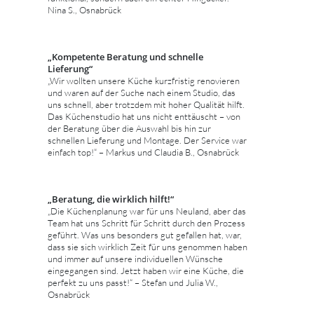
Nina S., Osnabrück
„Kompetente Beratung und schnelle
Lieferung“
„Wir wollten unsere Küche kurzfristig renovieren
und waren auf der Suche nach einem Studio, das
uns schnell, aber trotzdem mit hoher Qualität hilft.
Das Küchenstudio hat uns nicht enttäuscht – von
der Beratung über die Auswahl bis hin zur
schnellen Lieferung und Montage. Der Service war
einfach top!“ – Markus und Claudia B., Osnabrück
„Beratung, die wirklich hilft!“
„Die Küchenplanung war für uns Neuland, aber das
Team hat uns Schritt für Schritt durch den Prozess
geführt. Was uns besonders gut gefallen hat, war,
dass sie sich wirklich Zeit für uns genommen haben
und immer auf unsere individuellen Wünsche
eingegangen sind. Jetzt haben wir eine Küche, die
perfekt zu uns passt!“ – Stefan und Julia W.,
Osnabrück