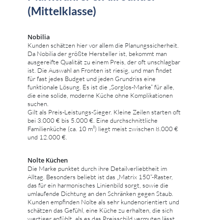
(Mittelklasse)
Nobilia
Kunden schätzen hier vor allem die Planungssicherheit.
Da Nobilia der größte Hersteller ist, bekommt man
ausgereifte Qualität zu einem Preis, der oft unschlagbar
ist. Die Auswahl an Fronten ist riesig, und man findet
für fast jedes Budget und jeden Grundriss eine
funktionale Lösung. Es ist die „Sorglos-Marke“ für alle,
die eine solide, moderne Küche ohne Komplikationen
suchen.
Gilt als Preis-Leistungs-Sieger. Kleine Zeilen starten oft
bei 3.000 € bis 5.000 €. Eine durchschnittliche
Familienküche (ca. 10 m²) liegt meist zwischen 8.000 €
und 12.000 €.
Nolte Küchen
Die Marke punktet durch ihre Detailverliebtheit im
Alltag. Besonders beliebt ist das „Matrix 150“-Raster,
das für ein harmonisches Linienbild sorgt, sowie die
umlaufende Dichtung an den Schränken gegen Staub.
Kunden empfinden Nolte als sehr kundenorientiert und
schätzen das Gefühl, eine Küche zu erhalten, die sich
wertiger anfühlt, als es das Preisschild vermuten lässt.