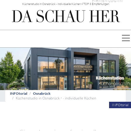
FIRMEN LOG-IN
Küchenstudio in Osnabrück - individuelle Küchen √ TOP 3 Empfehlungen
INFOtorial
Osnabrück
Küchenstudio in Osnabrück • - individuelle Küchen
INFOtorial