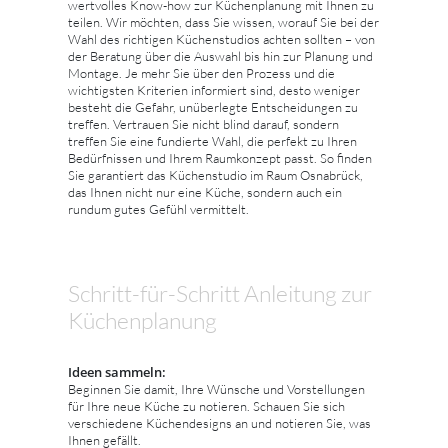
wertvolles Know-how zur Küchenplanung mit Ihnen zu
teilen. Wir möchten, dass Sie wissen, worauf Sie bei der
Wahl des richtigen Küchenstudios achten sollten – von
der Beratung über die Auswahl bis hin zur Planung und
Montage. Je mehr Sie über den Prozess und die
wichtigsten Kriterien informiert sind, desto weniger
besteht die Gefahr, unüberlegte Entscheidungen zu
treffen. Vertrauen Sie nicht blind darauf, sondern
treffen Sie eine fundierte Wahl, die perfekt zu Ihren
Bedürfnissen und Ihrem Raumkonzept passt. So finden
Sie garantiert das Küchenstudio im Raum Osnabrück,
das Ihnen nicht nur eine Küche, sondern auch ein
rundum gutes Gefühl vermittelt.
Schritt-für-Schritt Anleitung zur
Küchenplanung
Ideen sammeln:
Beginnen Sie damit, Ihre Wünsche und Vorstellungen
für Ihre neue Küche zu notieren. Schauen Sie sich
verschiedene Küchendesigns an und notieren Sie, was
Ihnen gefällt.