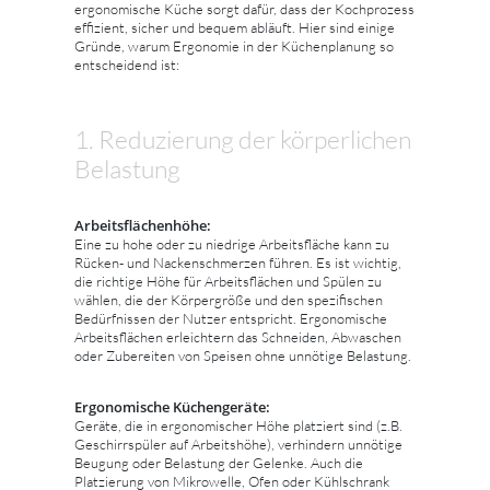
ergonomische Küche sorgt dafür, dass der Kochprozess
effizient, sicher und bequem abläuft. Hier sind einige
Gründe, warum Ergonomie in der Küchenplanung so
entscheidend ist:
1. Reduzierung der körperlichen
Belastung
Arbeitsflächenhöhe:
Eine zu hohe oder zu niedrige Arbeitsfläche kann zu
Rücken- und Nackenschmerzen führen. Es ist wichtig,
die richtige Höhe für Arbeitsflächen und Spülen zu
wählen, die der Körpergröße und den spezifischen
Bedürfnissen der Nutzer entspricht. Ergonomische
Arbeitsflächen erleichtern das Schneiden, Abwaschen
oder Zubereiten von Speisen ohne unnötige Belastung.
Ergonomische Küchengeräte:
Geräte, die in ergonomischer Höhe platziert sind (z.B.
Geschirrspüler auf Arbeitshöhe), verhindern unnötige
Beugung oder Belastung der Gelenke. Auch die
Platzierung von Mikrowelle, Ofen oder Kühlschrank