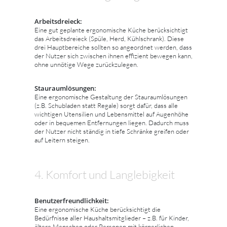
Arbeitsdreieck:
Eine gut geplante ergonomische Küche berücksichtigt
das Arbeitsdreieck (Spüle, Herd, Kühlschrank). Diese
drei Hauptbereiche sollten so angeordnet werden, dass
der Nutzer sich zwischen ihnen effizient bewegen kann,
ohne unnötige Wege zurückzulegen.
Stauraumlösungen:
Eine ergonomische Gestaltung der Stauraumlösungen
(z.B. Schubladen statt Regale) sorgt dafür, dass alle
wichtigen Utensilien und Lebensmittel auf Augenhöhe
oder in bequemen Entfernungen liegen. Dadurch muss
der Nutzer nicht ständig in tiefe Schränke greifen oder
auf Leitern steigen.
4. Komfort und Langlebigkeit
Benutzerfreundlichkeit:
Eine ergonomische Küche berücksichtigt die
Bedürfnisse aller Haushaltsmitglieder – z.B. für Kinder,
ältere Menschen oder Personen mit körperlichen