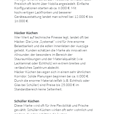
Preislich oft leicht über Nobilia angesiedelt. Einfache
Konfigurationen starten ab ca. 8.000 €. Mit
hochwertigen Lackfronten und besserer
Geräteausstattung landet man schnell bei 12.000 € bis
18.000 €.
Häcker Küchen
Wer Wert auf technische Finesse legt, landet oft bei
Häcker. Die Linie „Systemat“ wird für ihre enorme
Belastbarkeit und die edlen Innenleben der Auszüge
geliebt. Kunden schätzen die Marke als innovativen
Allrounder, der besonders im Bereich der
Stauraumlösungen und der Materialqualität (wie
Lacklaminat oder Echtholz) ein extrem breites und
verlässliches Spektrum abdeckt.
Häcker Küchen bewegen sich in einem sehr ähnlichen
Korridor. Solide Planungen beginnen bei ca. 8.000 €.
Durch die enorme Materialvielfalt (z.B. Echtholz oder
Glas bei Schüller) sind Preise bis 25.000 € im
Standardbereich keine Seltenheit.
Schüller Küchen
Diese Marke wird oft für ihre Flexibilität und Frische
gewählt. Schüller-Küchen wirken oft sehr wohnlich und
modern. Kunden schätzen die kurzen