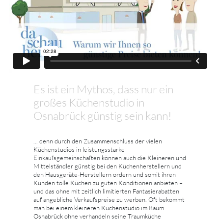
Es ist ein Mythos, dass nur ein
großes Küchenstudio in
Osnabrück günstig sein kann!
... denn durch den Zusammenschluss der vielen
Küchenstudios in leistungsstarke
Einkaufsgemeinschaften können auch die Kleineren und
Mittelständler günstig bei den Küchenherstellern und
den Hausgeräte-Herstellern ordern und somit ihren
Kunden tolle Küchen zu guten Konditionen anbieten –
und das ohne mit zeitlich limitierten Fantasierabatten
auf angebliche Verkaufspreise zu werben. Oft bekommt
man bei einem kleineren Küchenstudio im Raum
Osnabrück ohne verhandeln seine Traumküche