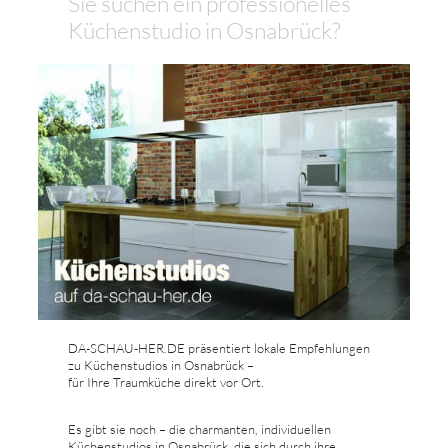
Sie suchen ein professionelles
Küchenstudio in Osnabrück?
DA-SCHAU-HER.DE präsentiert lokale Empfehlungen
zu Küchenstudios in Osnabrück –
für Ihre Traumküche direkt vor Ort.
Es gibt sie noch – die charmanten, individuellen
Küchenstudios in Osnabrück, die sich durch ihre