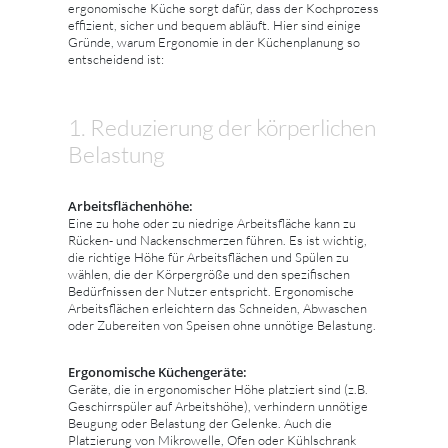
ergonomische Küche sorgt dafür, dass der Kochprozess
effizient, sicher und bequem abläuft. Hier sind einige
Gründe, warum Ergonomie in der Küchenplanung so
entscheidend ist:
1. Reduzierung der körperlichen
Belastung
Arbeitsflächenhöhe:
Eine zu hohe oder zu niedrige Arbeitsfläche kann zu
Rücken- und Nackenschmerzen führen. Es ist wichtig,
die richtige Höhe für Arbeitsflächen und Spülen zu
wählen, die der Körpergröße und den spezifischen
Bedürfnissen der Nutzer entspricht. Ergonomische
Arbeitsflächen erleichtern das Schneiden, Abwaschen
oder Zubereiten von Speisen ohne unnötige Belastung.
Ergonomische Küchengeräte:
Geräte, die in ergonomischer Höhe platziert sind (z.B.
Geschirrspüler auf Arbeitshöhe), verhindern unnötige
Beugung oder Belastung der Gelenke. Auch die
Platzierung von Mikrowelle, Ofen oder Kühlschrank