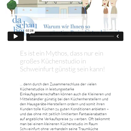
Es ist ein Mythos, dass nur ein
großes Küchenstudio in
Schweinfurt günstig sein kann!
... denn durch den Zusammenschluss der vielen
Küchenstudios in leistungsstarke
Einkaufsgemeinschaften können auch die Kleineren und
Mittelständler günstig bei den Küchenherstellern und
den Hausgeräte-Herstellern ordern und somit ihren
Kunden tolle Küchen zu guten Konditionen anbieten –
und das ohne mit zeitlich limitierten Fantasierabatten
auf angebliche Verkaufspreise zu werben. Oft bekommt
man bei einem kleineren Küchenstudio im Raum
Schweinfurt ohne verhandeln seine Traumküche