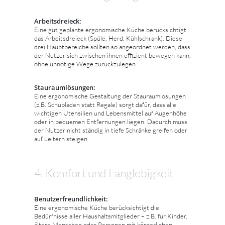
Arbeitsdreieck:
Eine gut geplante ergonomische Küche berücksichtigt
das Arbeitsdreieck (Spüle, Herd, Kühlschrank). Diese
drei Hauptbereiche sollten so angeordnet werden, dass
der Nutzer sich zwischen ihnen effizient bewegen kann,
ohne unnötige Wege zurückzulegen.
Stauraumlösungen:
Eine ergonomische Gestaltung der Stauraumlösungen
(z.B. Schubladen statt Regale) sorgt dafür, dass alle
wichtigen Utensilien und Lebensmittel auf Augenhöhe
oder in bequemen Entfernungen liegen. Dadurch muss
der Nutzer nicht ständig in tiefe Schränke greifen oder
auf Leitern steigen.
4. Komfort und Langlebigkeit
Benutzerfreundlichkeit:
Eine ergonomische Küche berücksichtigt die
Bedürfnisse aller Haushaltsmitglieder – z.B. für Kinder,
ältere Menschen oder Personen mit körperlichen