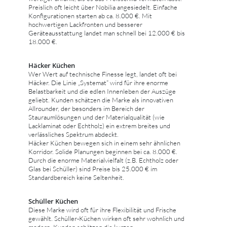
Preislich oft leicht über Nobilia angesiedelt. Einfache
Konfigurationen starten ab ca. 8.000 €. Mit
hochwertigen Lackfronten und besserer
Geräteausstattung landet man schnell bei 12.000 € bis
18.000 €.
Häcker Küchen
Wer Wert auf technische Finesse legt, landet oft bei
Häcker. Die Linie „Systemat“ wird für ihre enorme
Belastbarkeit und die edlen Innenleben der Auszüge
geliebt. Kunden schätzen die Marke als innovativen
Allrounder, der besonders im Bereich der
Stauraumlösungen und der Materialqualität (wie
Lacklaminat oder Echtholz) ein extrem breites und
verlässliches Spektrum abdeckt.
Häcker Küchen bewegen sich in einem sehr ähnlichen
Korridor. Solide Planungen beginnen bei ca. 8.000 €.
Durch die enorme Materialvielfalt (z.B. Echtholz oder
Glas bei Schüller) sind Preise bis 25.000 € im
Standardbereich keine Seltenheit.
Schüller Küchen
Diese Marke wird oft für ihre Flexibilität und Frische
gewählt. Schüller-Küchen wirken oft sehr wohnlich und
modern. Kunden schätzen die kurzen