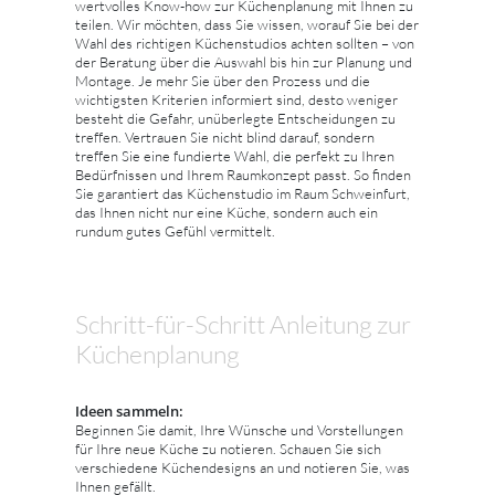
wertvolles Know-how zur Küchenplanung mit Ihnen zu
teilen. Wir möchten, dass Sie wissen, worauf Sie bei der
Wahl des richtigen Küchenstudios achten sollten – von
der Beratung über die Auswahl bis hin zur Planung und
Montage. Je mehr Sie über den Prozess und die
wichtigsten Kriterien informiert sind, desto weniger
besteht die Gefahr, unüberlegte Entscheidungen zu
treffen. Vertrauen Sie nicht blind darauf, sondern
treffen Sie eine fundierte Wahl, die perfekt zu Ihren
Bedürfnissen und Ihrem Raumkonzept passt. So finden
Sie garantiert das Küchenstudio im Raum Schweinfurt,
das Ihnen nicht nur eine Küche, sondern auch ein
rundum gutes Gefühl vermittelt.
Schritt-für-Schritt Anleitung zur
Küchenplanung
Ideen sammeln:
Beginnen Sie damit, Ihre Wünsche und Vorstellungen
für Ihre neue Küche zu notieren. Schauen Sie sich
verschiedene Küchendesigns an und notieren Sie, was
Ihnen gefällt.