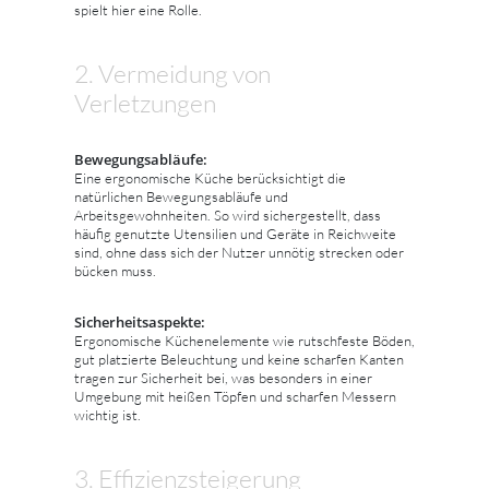
spielt hier eine Rolle.
2. Vermeidung von
Verletzungen
Bewegungsabläufe:
Eine ergonomische Küche berücksichtigt die
natürlichen Bewegungsabläufe und
Arbeitsgewohnheiten. So wird sichergestellt, dass
häufig genutzte Utensilien und Geräte in Reichweite
sind, ohne dass sich der Nutzer unnötig strecken oder
bücken muss.
Sicherheitsaspekte:
Ergonomische Küchenelemente wie rutschfeste Böden,
gut platzierte Beleuchtung und keine scharfen Kanten
tragen zur Sicherheit bei, was besonders in einer
Umgebung mit heißen Töpfen und scharfen Messern
wichtig ist.
3. Effizienzsteigerung