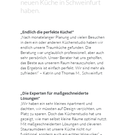
neuen Küche in Schweinfurt
haben.
„Endlich die perfekte Küche!“
„Nach monatelanger Planung und vielen Besuchen
in dem ein oder anderen Küchenstudio haben wir
endlich unsere Traumküche gefunden. Die
Beratung war unglaublich professionell, aber auch
sehr persönlich. Unser Berater hat uns geholfen,
das Beste aus unserem Raum herauszuholen, und
das Ergebnis ist einfach perfekt. Wir sind mehr als
zufrieden!“ – Katrin und Thomas M., Schweinfurt
„Die Experten für maßgeschneiderte
Lösungen“
„Wir haben ein sehr kleines Apartment und
dachten, wir müssten auf Design verzichten, um
Platz zu sparen. Doch das Küchenstudio hat uns
gezeigt, wie man selbst kleine Räume optimal nutzt.
Mit maßgeschneiderten Lösungen und cleveren
Stauraumideen ist unsere Küche nicht nur
funktional, sondern auch ein echter Hingucker.“ –