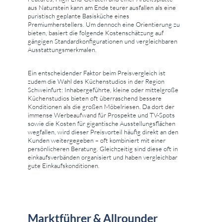
aus Naturstein kann am Ende teurer ausfallen als eine
puristisch geplante Basisküche eines
Premiumherstellers. Um dennoch eine Orientierung zu
bieten, basiert die folgende Kostenschätzung auf
gängigen Standardkonfigurationen und vergleichbaren
Ausstattungsmerkmalen.
Ein entscheidender Faktor beim Preisvergleich ist
zudem die Wahl des Küchenstudios in der Region
Schweinfurt: Inhabergeführte, kleine oder mittelgroße
Küchenstudios bieten oft überraschend bessere
Konditionen als die großen Möbelriesen. Da dort der
immense Werbeaufwand für Prospekte und TV-Spots
sowie die Kosten für gigantische Ausstellungsflächen
wegfallen, wird dieser Preisvorteil häufig direkt an den
Kunden weitergegeben – oft kombiniert mit einer
persönlicheren Beratung. Gleichzeitig sind diese oft in
einkaufsverbänden organisiert und haben vergleichbar
gute Einkaufskonditionen.
Marktführer & Allrounder