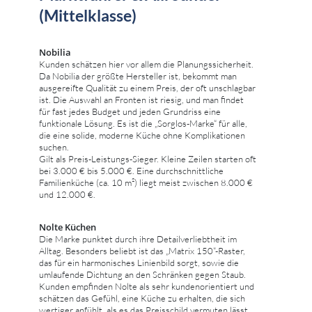
(Mittelklasse)
Nobilia
Kunden schätzen hier vor allem die Planungssicherheit.
Da Nobilia der größte Hersteller ist, bekommt man
ausgereifte Qualität zu einem Preis, der oft unschlagbar
ist. Die Auswahl an Fronten ist riesig, und man findet
für fast jedes Budget und jeden Grundriss eine
funktionale Lösung. Es ist die „Sorglos-Marke“ für alle,
die eine solide, moderne Küche ohne Komplikationen
suchen.
Gilt als Preis-Leistungs-Sieger. Kleine Zeilen starten oft
bei 3.000 € bis 5.000 €. Eine durchschnittliche
Familienküche (ca. 10 m²) liegt meist zwischen 8.000 €
und 12.000 €.
Nolte Küchen
Die Marke punktet durch ihre Detailverliebtheit im
Alltag. Besonders beliebt ist das „Matrix 150“-Raster,
das für ein harmonisches Linienbild sorgt, sowie die
umlaufende Dichtung an den Schränken gegen Staub.
Kunden empfinden Nolte als sehr kundenorientiert und
schätzen das Gefühl, eine Küche zu erhalten, die sich
wertiger anfühlt, als es das Preisschild vermuten lässt.