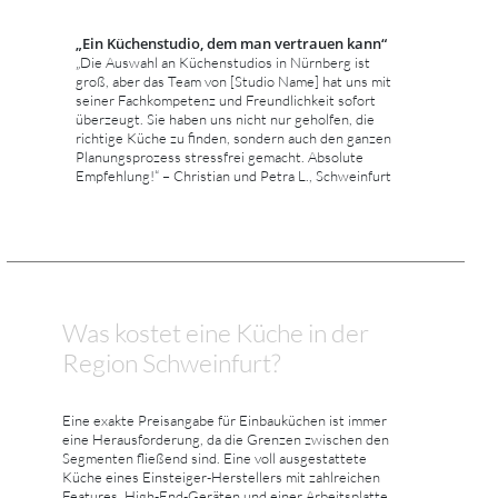
„Ein Küchenstudio, dem man vertrauen kann“
„Die Auswahl an Küchenstudios in Nürnberg ist
groß, aber das Team von [Studio Name] hat uns mit
seiner Fachkompetenz und Freundlichkeit sofort
überzeugt. Sie haben uns nicht nur geholfen, die
richtige Küche zu finden, sondern auch den ganzen
Planungsprozess stressfrei gemacht. Absolute
Empfehlung!“ – Christian und Petra L., Schweinfurt
Was kostet eine Küche in der
Region Schweinfurt?
Eine exakte Preisangabe für Einbauküchen ist immer
eine Herausforderung, da die Grenzen zwischen den
Segmenten fließend sind. Eine voll ausgestattete
Küche eines Einsteiger-Herstellers mit zahlreichen
Features, High-End-Geräten und einer Arbeitsplatte