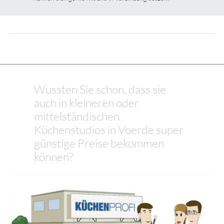
Wussten Sie schon, dass sie
auch in kleineren oder
mittelständischen
Küchenstudios in Voerde super
günstige Preise bekommen
können?