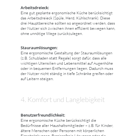
Arbeitsdreieck:
Eine gut geplante ergonomische Küche berücksichtigt
das Arbeitsdreieck (Spüle, Herd, Kühlschrank). Diese
drei Hauptbereiche sollten so angeordnet werden, dass
der Nutzer sich zwischen ihnen effizient bewegen kann,
ohne unnötige Wege zurückzulegen.
Stauraumlösungen:
Eine ergonomische Gestaltung der Stauraumlösungen
(z.B. Schubladen statt Regale) sorgt dafür, dass alle
wichtigen Utensilien und Lebensmittel auf Augenhöhe
oder in bequemen Entfernungen liegen. Dadurch muss
der Nutzer nicht ständig in tiefe Schränke greifen oder
auf Leitern steigen.
4. Komfort und Langlebigkeit
Benutzerfreundlichkeit:
Eine ergonomische Küche berücksichtigt die
Bedürfnisse aller Haushaltsmitglieder – z.B. für Kinder,
ältere Menschen oder Personen mit körperlichen
Einschränkungen. Barrierefreie Lösungen oder die