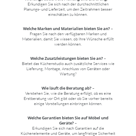
Erkundigen Sie sich nach der durchschnittlichen
Planungs- und Lieferzeit, um den Zeitrahmen besser
einschätzen zu können.
Welche Marken und Materialien bieten Sie an?
–
Fragen Sie nach den verfügbaren Marken und
Materialien, damit Sie wissen, ob Ihre Wünsche erfüllt
werden können.
Welche Zusatzleistungen bieten Sie an?
–
Bietet das Küchenstudio auch zusätzliche Services wie
Lieferung, Montage, Anschluss von Geräten oder
Wartung?
Wie läuft die Beratung ab?
–
Verstehen Sie, wie die Beratung erfolgt, ob es eine
Erstberatung vor Ort gibt oder ob Sie vorher bereits
einige Vorstellungen einbringen können.
Welche Garantien bieten Sie auf Möbel und
Geräte?
–
Erkundigen Sie sich nach Garantien auf die
Küchenelemente und Geräte, um langfristige Sicherheit