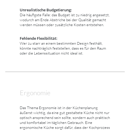
Unrealistische Budgetierung:
Die häufigste Falle: das Budget ist zu niedrig angesetzt,
wodurch am Ende Abstriche bei der Qualität gemacht
werden müssen oder zusätzliche Kosten entstehen.
Fehlende Flexibilität:
Wer zu starr an einem bestimmten Design festhält,
könnte nachträglich feststellen, dass es für den Raum
oder die Lebenssituation nicht ideal ist.
Ergonomie
Das Thema Ergonomie ist in der Küchenplanung
äußerst wichtig, da eine gut gestaltete Küche nicht nur
optisch ansprechend sein sollte, sondern auch praktisch
und komfortabel im täglichen Gebrauch. Eine
ergonomische Küche sorgt dafür, dass der Kochprozess