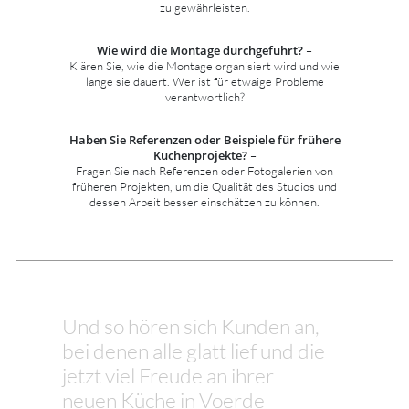
zu gewährleisten.
Wie wird die Montage durchgeführt?
–
Klären Sie, wie die Montage organisiert wird und wie
lange sie dauert. Wer ist für etwaige Probleme
verantwortlich?
Haben Sie Referenzen oder Beispiele für frühere
Küchenprojekte?
–
Fragen Sie nach Referenzen oder Fotogalerien von
früheren Projekten, um die Qualität des Studios und
dessen Arbeit besser einschätzen zu können.
Und so hören sich Kunden an,
bei denen alle glatt lief und die
jetzt viel Freude an ihrer
neuen Küche in Voerde