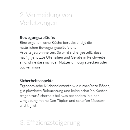
2. Vermeidung von
Verletzungen
Bewegungsabläufe:
Eine ergonomische Küche berücksichtigt die
natürlichen Bewegungsabläufe und
Arbeitsgewohnheiten. So wird sichergestellt, dass
häufig genutzte Utensilien und Geräte in Reichweite
sind, ohne dass sich der Nutzer unnötig strecken oder
bücken muss.
Sicherheitsaspekte:
Ergonomische Küchenelemente wie rutschfeste Böden,
gut platzierte Beleuchtung und keine scharfen Kanten
tragen zur Sicherheit bei, was besonders in einer
Umgebung mit heißen Töpfen und scharfen Messern
wichtig ist.
3. Effizienzsteigerung