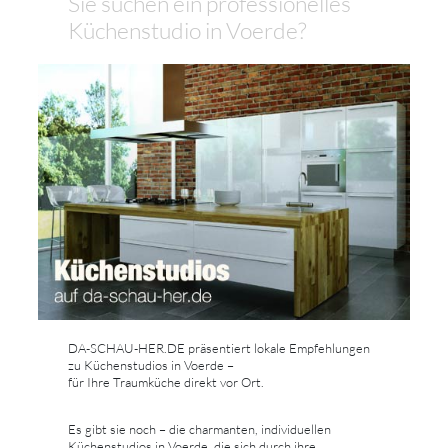
Sie suchen ein professionelles
Küchenstudio in Voerde?
DA-SCHAU-HER.DE präsentiert lokale Empfehlungen
zu Küchenstudios in Voerde –
für Ihre Traumküche direkt vor Ort.
Es gibt sie noch – die charmanten, individuellen
Küchenstudios in Voerde, die sich durch ihre