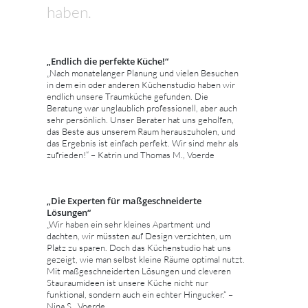
haben.
„Endlich die perfekte Küche!“
„Nach monatelanger Planung und vielen Besuchen
in dem ein oder anderen Küchenstudio haben wir
endlich unsere Traumküche gefunden. Die
Beratung war unglaublich professionell, aber auch
sehr persönlich. Unser Berater hat uns geholfen,
das Beste aus unserem Raum herauszuholen, und
das Ergebnis ist einfach perfekt. Wir sind mehr als
zufrieden!“ – Katrin und Thomas M., Voerde
„Die Experten für maßgeschneiderte
Lösungen“
„Wir haben ein sehr kleines Apartment und
dachten, wir müssten auf Design verzichten, um
Platz zu sparen. Doch das Küchenstudio hat uns
gezeigt, wie man selbst kleine Räume optimal nutzt.
Mit maßgeschneiderten Lösungen und cleveren
Stauraumideen ist unsere Küche nicht nur
funktional, sondern auch ein echter Hingucker.“ –
Nina S., Voerde