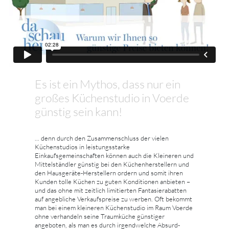
Es ist ein Mythos, dass nur ein
großes Küchenstudio in Voerde
günstig sein kann!
... denn durch den Zusammenschluss der vielen
Küchenstudios in leistungsstarke
Einkaufsgemeinschaften können auch die Kleineren und
Mittelständler günstig bei den Küchenherstellern und
den Hausgeräte-Herstellern ordern und somit ihren
Kunden tolle Küchen zu guten Konditionen anbieten –
und das ohne mit zeitlich limitierten Fantasierabatten
auf angebliche Verkaufspreise zu werben. Oft bekommt
man bei einem kleineren Küchenstudio im Raum Voerde
ohne verhandeln seine Traumküche günstiger
angeboten, als man es durch irgendwelche Absurd-