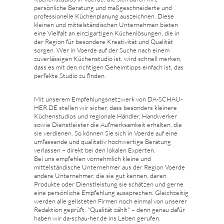
persönliche Beratung und maßgeschneiderte und
professionelle Küchenplanung auszeichnen. Diese
kleinen und mittelständischen Unternehmen bieten
eine Vielfalt an einzigartigen Küchenlösungen, die in
der Region für besondere Kreativität und Qualität
sorgen. Wer in Voerde auf der Suche nach einem
zuverlässigen Küchenstudio ist, wird schnell merken,
dass es mit den richtigen Geheimtipps einfach ist, das
perfekte Studio zu finden.
Mit unserem Empfehlungsnetzwerk von DA-SCHAU-
HER.DE stellen wir sicher, dass besonders kleinere
Küchenstudios und regionale Händler, Handwerker
sowie Dienstleister die Aufmerksamkeit erhalten, die
sie verdienen. So können Sie sich in Voerde auf eine
umfassende und qualitativ hochwertige Beratung
verlassen – direkt bei den lokalen Experten.
Bei uns empfehlen vornehmlich kleine und
mittelständische Unternehmer aus der Region Voerde
andere Unternehmer, die sie gut kennen, deren
Produkte oder Dienstleistung sie schätzen und gerne
eine persönliche Empfehlung aussprechen. Gleichzeitig
werden alle gelisteten Firmen noch einmal von unserer
Redaktion geprüft. "Qualität zählt" – denn genau dafür
haben wir da-schau-her.de ins Leben gerufen.