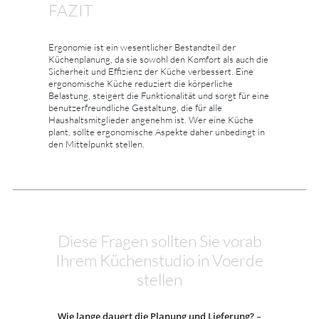
FAZIT
Ergonomie ist ein wesentlicher Bestandteil der
Küchenplanung, da sie sowohl den Komfort als auch die
Sicherheit und Effizienz der Küche verbessert. Eine
ergonomische Küche reduziert die körperliche
Belastung, steigert die Funktionalität und sorgt für eine
benutzerfreundliche Gestaltung, die für alle
Haushaltsmitglieder angenehm ist. Wer eine Küche
plant, sollte ergonomische Aspekte daher unbedingt in
den Mittelpunkt stellen.
Diese Fragen sollten Sie vorab
Ihrem Küchenstudio in Voerde
stellen
Wie lange dauert die Planung und Lieferung?
–