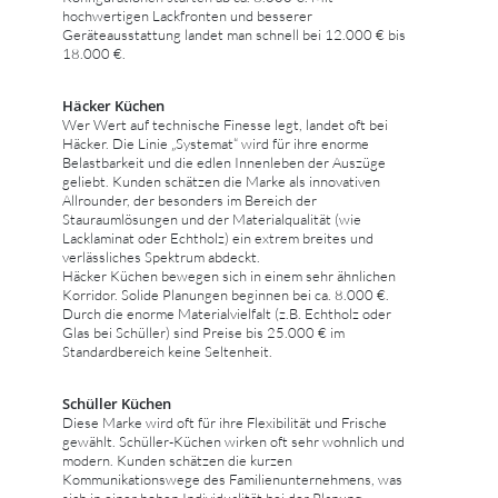
hochwertigen Lackfronten und besserer
Geräteausstattung landet man schnell bei 12.000 € bis
18.000 €.
Häcker Küchen
Wer Wert auf technische Finesse legt, landet oft bei
Häcker. Die Linie „Systemat“ wird für ihre enorme
Belastbarkeit und die edlen Innenleben der Auszüge
geliebt. Kunden schätzen die Marke als innovativen
Allrounder, der besonders im Bereich der
Stauraumlösungen und der Materialqualität (wie
Lacklaminat oder Echtholz) ein extrem breites und
verlässliches Spektrum abdeckt.
Häcker Küchen bewegen sich in einem sehr ähnlichen
Korridor. Solide Planungen beginnen bei ca. 8.000 €.
Durch die enorme Materialvielfalt (z.B. Echtholz oder
Glas bei Schüller) sind Preise bis 25.000 € im
Standardbereich keine Seltenheit.
Schüller Küchen
Diese Marke wird oft für ihre Flexibilität und Frische
gewählt. Schüller-Küchen wirken oft sehr wohnlich und
modern. Kunden schätzen die kurzen
Kommunikationswege des Familienunternehmens, was
sich in einer hohen Individualität bei der Planung