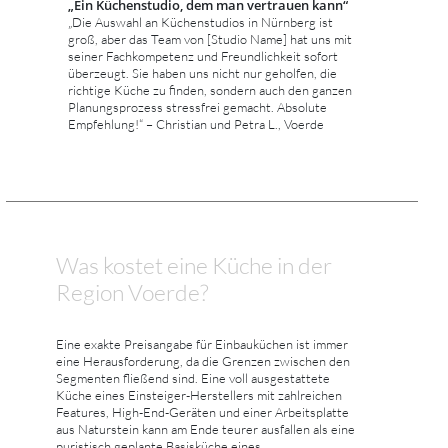
„Ein Küchenstudio, dem man vertrauen kann“
„Die Auswahl an Küchenstudios in Nürnberg ist
groß, aber das Team von [Studio Name] hat uns mit
seiner Fachkompetenz und Freundlichkeit sofort
überzeugt. Sie haben uns nicht nur geholfen, die
richtige Küche zu finden, sondern auch den ganzen
Planungsprozess stressfrei gemacht. Absolute
Empfehlung!“ – Christian und Petra L., Voerde
Was kostet eine Küche in der
Region Voerde?
Eine exakte Preisangabe für Einbauküchen ist immer
eine Herausforderung, da die Grenzen zwischen den
Segmenten fließend sind. Eine voll ausgestattete
Küche eines Einsteiger-Herstellers mit zahlreichen
Features, High-End-Geräten und einer Arbeitsplatte
aus Naturstein kann am Ende teurer ausfallen als eine
puristisch geplante Basisküche eines