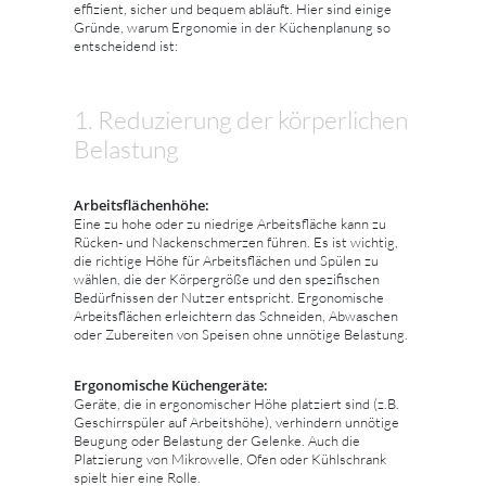
effizient, sicher und bequem abläuft. Hier sind einige
Gründe, warum Ergonomie in der Küchenplanung so
entscheidend ist:
1. Reduzierung der körperlichen
Belastung
Arbeitsflächenhöhe:
Eine zu hohe oder zu niedrige Arbeitsfläche kann zu
Rücken- und Nackenschmerzen führen. Es ist wichtig,
die richtige Höhe für Arbeitsflächen und Spülen zu
wählen, die der Körpergröße und den spezifischen
Bedürfnissen der Nutzer entspricht. Ergonomische
Arbeitsflächen erleichtern das Schneiden, Abwaschen
oder Zubereiten von Speisen ohne unnötige Belastung.
Ergonomische Küchengeräte:
Geräte, die in ergonomischer Höhe platziert sind (z.B.
Geschirrspüler auf Arbeitshöhe), verhindern unnötige
Beugung oder Belastung der Gelenke. Auch die
Platzierung von Mikrowelle, Ofen oder Kühlschrank
spielt hier eine Rolle.