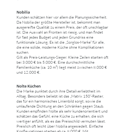
Nobilia
Kunden schätzen hier vor allem die Planungssicherheit.
Da Nobilia der größte Hersteller ist, bekommt man
ausgereifte Qualität zu einem Preis, der oft unschlagbar
ist. Die Auswahl an Fronten ist riesig, und man findet
für fast jedes Budget und jeden Grundriss eine
funktionale Lösung. Es ist die „Sorglos-Marke“ für alle,
die eine solide, moderne Küche ohne Komplikationen
suchen.
Gilt als Preis-Leistungs-Sieger. Kleine Zeilen starten oft
bei 3.000 € bis 5.000 €. Eine durchschnittliche
Familienküche (ca. 10 m²) liegt meist zwischen 8.000 €
und 12.000 €.
Nolte Küchen
Die Marke punktet durch ihre Detailverliebtheit im
Alltag. Besonders beliebt ist das „Matrix 150“-Raster,
das für ein harmonisches Linienbild sorgt, sowie die
umlaufende Dichtung an den Schränken gegen Staub.
Kunden empfinden Nolte als sehr kundenorientiert und
schätzen das Gefühl, eine Küche zu erhalten, die sich
wertiger anfühlt, als es das Preisschild vermuten lässt.
Preislich oft leicht über Nobilia angesiedelt. Einfache
Konfigurationen starten ab ca. 8.000 €. Mit