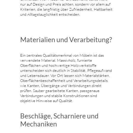
nur auf Design und Preis achten, sondern vor allem auf
Kriterien, die langfristig über Zufriedenheit, Haltbarkeit
und Alltagstauglichkeit entscheiden.
Materialien und Verarbeitung?
Ein zentrales Qualitätsmerkmal von Möbeln ist das
verwendete Material. Massivholz, furnierte
Oberflächen und hochwertige Holzwerkstoffe
unterscheiden sich deutlich in Stabilität, Pflegeaufwand
und Lebensdauer. Vor Ort lassen sich Materialstärken,
Oberflächenbeschaffenheit und Verarbeitungsdetails
wie Kanten, Übergänge und Verbindungen direkt
prüfen. Sauber gearbeitete Kanten, passgenaue
Verbindungen und stabile Konstruktionen sind
objektive Hinweise auf Qualität.
Beschläge, Scharniere und
Mechaniken