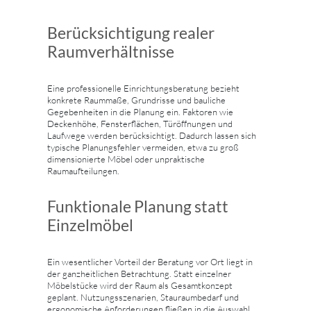
Berücksichtigung realer
Raumverhältnisse
Eine professionelle Einrichtungsberatung bezieht
konkrete Raummaße, Grundrisse und bauliche
Gegebenheiten in die Planung ein. Faktoren wie
Deckenhöhe, Fensterflächen, Türöffnungen und
Laufwege werden berücksichtigt. Dadurch lassen sich
typische Planungsfehler vermeiden, etwa zu groß
dimensionierte Möbel oder unpraktische
Raumaufteilungen.
Funktionale Planung statt
Einzelmöbel
Ein wesentlicher Vorteil der Beratung vor Ort liegt in
der ganzheitlichen Betrachtung. Statt einzelner
Möbelstücke wird der Raum als Gesamtkonzept
geplant. Nutzungsszenarien, Stauraumbedarf und
ergonomische Anforderungen fließen in die Auswahl