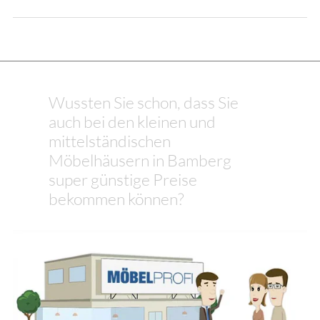
Wussten Sie schon, dass Sie
auch bei den kleinen und
mittelständischen
Möbelhäusern in Bamberg
super günstige Preise
bekommen können?