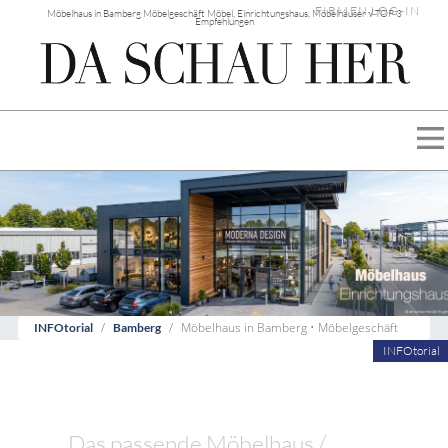
FIRMEN LOG-IN
Möbelhaus in Bamberg Möbelgeschäft Möbel, Einrichtungshaus, Möbelhäuser √ TOP 3
Empfehlungen
Möbelhaus in Bamberg • Möbelgeschäft
INFOtorial
Bamberg
INFOtorial
Das passende Möbelhaus /