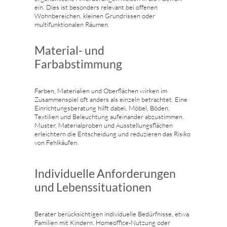
ein. Dies ist besonders relevant bei offenen
Wohnbereichen, kleinen Grundrissen oder
multifunktionalen Räumen.
Material- und
Farbabstimmung
Farben, Materialien und Oberflächen wirken im
Zusammenspiel oft anders als einzeln betrachtet. Eine
Einrichtungsberatung hilft dabei, Möbel, Böden,
Textilien und Beleuchtung aufeinander abzustimmen.
Muster, Materialproben und Ausstellungsflächen
erleichtern die Entscheidung und reduzieren das Risiko
von Fehlkäufen.
Individuelle Anforderungen
und Lebenssituationen
Berater berücksichtigen individuelle Bedürfnisse, etwa
Familien mit Kindern, Homeoffice-Nutzung oder