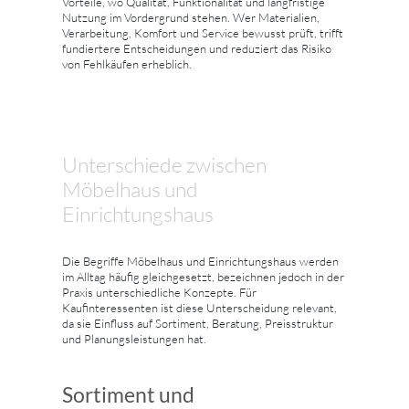
Vorteile, wo Qualität, Funktionalität und langfristige
Nutzung im Vordergrund stehen. Wer Materialien,
Verarbeitung, Komfort und Service bewusst prüft, trifft
fundiertere Entscheidungen und reduziert das Risiko
von Fehlkäufen erheblich.
Unterschiede zwischen
Möbelhaus und
Einrichtungshaus
Die Begriffe Möbelhaus und Einrichtungshaus werden
im Alltag häufig gleichgesetzt, bezeichnen jedoch in der
Praxis unterschiedliche Konzepte. Für
Kaufinteressenten ist diese Unterscheidung relevant,
da sie Einfluss auf Sortiment, Beratung, Preisstruktur
und Planungsleistungen hat.
Sortiment und