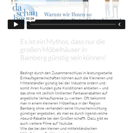
Es ist ein Mythos, dass nur die
großen Möbelhäuser in
Bamberg günstig sein können!
Bedingt durch den Zusammenschluss in leistungsstarke
Einkaufsgemeinschaften können auch die Kleineren und
Mittelständler günstig bei der Industrie ordern und
somit ihren Kunden gute Konditionen anbieten – und
das ohne mit zeitlich limitierten Fantasierabatten auf
angebliche Verkaufspreise zu werben. Oft bekommt
man in einem kleineren Möbelhaus in der Region
Bamberg ohne verhandeln seine Wunscheinrichtung
günstiger angeboten, als man es durch irgendwelche
Absurd-Rabatte bei den Großen schafft. Dazu gibt es
auch weitere Filme auf Youtube.
Wie das bei den kleinen und mittelständischen