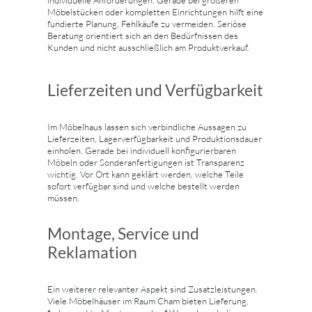
Möbelstücken oder kompletten Einrichtungen hilft eine
fundierte Planung, Fehlkäufe zu vermeiden. Seriöse
Beratung orientiert sich an den Bedürfnissen des
Kunden und nicht ausschließlich am Produktverkauf.
Lieferzeiten und Verfügbarkeit
Im Möbelhaus lassen sich verbindliche Aussagen zu
Lieferzeiten, Lagerverfügbarkeit und Produktionsdauer
einholen. Gerade bei individuell konfigurierbaren
Möbeln oder Sonderanfertigungen ist Transparenz
wichtig. Vor Ort kann geklärt werden, welche Teile
sofort verfügbar sind und welche bestellt werden
müssen.
Montage, Service und
Reklamation
Ein weiterer relevanter Aspekt sind Zusatzleistungen.
Viele Möbelhäuser im Raum Cham bieten Lieferung,