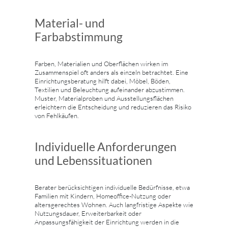
Material- und
Farbabstimmung
Farben, Materialien und Oberflächen wirken im
Zusammenspiel oft anders als einzeln betrachtet. Eine
Einrichtungsberatung hilft dabei, Möbel, Böden,
Textilien und Beleuchtung aufeinander abzustimmen.
Muster, Materialproben und Ausstellungsflächen
erleichtern die Entscheidung und reduzieren das Risiko
von Fehlkäufen.
Individuelle Anforderungen
und Lebenssituationen
Berater berücksichtigen individuelle Bedürfnisse, etwa
Familien mit Kindern, Homeoffice-Nutzung oder
altersgerechtes Wohnen. Auch langfristige Aspekte wie
Nutzungsdauer, Erweiterbarkeit oder
Anpassungsfähigkeit der Einrichtung werden in die