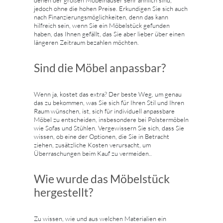
denen der großen Möbelhäuser sehr ähnlich sind,
jedoch ohne die hohen Preise. Erkundigen Sie sich auch
nach Finanzierungsmöglichkeiten, denn das kann
hilfreich sein, wenn Sie ein Möbelstück gefunden
haben, das Ihnen gefällt, das Sie aber lieber über einen
längeren Zeitraum bezahlen möchten.
Sind die Möbel anpassbar?
Wenn ja, kostet das extra? Der beste Weg, um genau
das zu bekommen, was Sie sich für Ihren Stil und Ihren
Raum wünschen, ist, sich für individuell anpassbare
Möbel zu entscheiden, insbesondere bei Polstermöbeln
wie Sofas und Stühlen. Vergewissern Sie sich, dass Sie
wissen, ob eine der Optionen, die Sie in Betracht
ziehen, zusätzliche Kosten verursacht, um
Überraschungen beim Kauf zu vermeiden..
Wie wurde das Möbelstück
hergestellt?
Zu wissen, wie und aus welchen Materialien ein