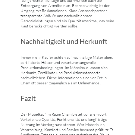
fachgerechte Montage und auf Wunsch auch die
Entsorgung von Altmöbeln an. Ebenso wichtig ist der
Umgang mit Reklamationen. Klare Ansprechpartner,
transparente Abläufe und nachvollziehbare
Garantieleistungen sind ein Qualitätsmerkmal, das beim
Kauf berücksichtigt werden sollte.
Nachhaltigkeit und Herkunft
Immer mehr Käufer achten auf nachhaltige Materialien,
zertifizierte Hölzer und verantwortungsvolle
Produktionsbedingungen. Im Möbelhaus lassen sich
Herkunft, Zertifikate und Produktionsstandorte
nachvollziehen. Diese Informationen sind vor Ort in
Cham oft besser zugänglich als im Onlinehandel.
Fazit
Der Möbelkauf im Raum Cham bietet vor allem dort
Vorteile, wo Qualität, Funktionalität und langfristige
Nutzung im Vordergrund stehen. Wer Materialien,
Verarbeitung, Komfort und Service bewusst prüft, trifft
fundiertere Entscheidungen und reduziert das Risiko