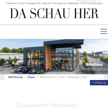
FIRMEN LOG-IN
Möbelhaus in Cham Möbelgeschäft Möbel, Einrichtungshaus, Möbelhäuser √ TOP 3 Empfehlungen
Möbelhaus in Cham • Möbelgeschäft
INFOtorial
Cham
INFOtorial
Das passende Möbelhaus /