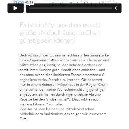
Es ist ein Mythos, dass nur die
großen Möbelhäuser in Cham
günstig sein können!
Bedingt durch den Zusammenschluss in leistungsstarke
Einkaufsgemeinschaften können auch die Kleineren und
Mittelständler günstig bei der Industrie ordern und
somit ihren Kunden gute Konditionen anbieten – und
das ohne mit zeitlich limitierten Fantasierabatten auf
angebliche Verkaufspreise zu werben. Oft bekommt
man in einem kleineren Möbelhaus in der Region Cham
ohne verhandeln seine Wunscheinrichtung günstiger
angeboten, als man es durch irgendwelche Absurd-
Rabatte bei den Großen schafft. Dazu gibt es auch
weitere Filme auf Youtube.
Wie das bei den kleinen und mittelständischen
Möbelhäusern funktioniert, das zeigen wir in unserem
Film.