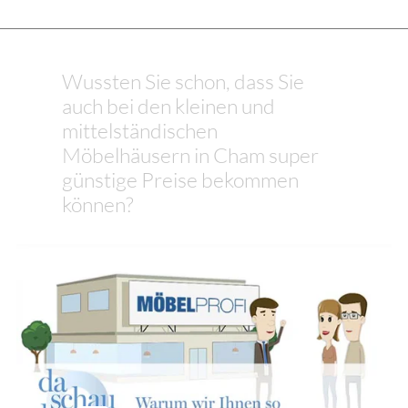
Wussten Sie schon, dass Sie
auch bei den kleinen und
mittelständischen
Möbelhäusern in Cham super
günstige Preise bekommen
können?