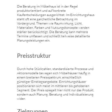
Die Beratung im Möbelhaus ist in der Regel
produktorientiert und auf konkrete
Kaufentscheidungen ausgerichtet. Im Einrichtungshaus
steht oft eine ganzheitliche Betrachtung im
Vordergrund. Themen wie Raumwirkung, Licht,
Materialien, Farben und Nutzungskonzepte werden
stärker berücksichtigt. Die Beratung kann mehrere
Termine umfassen und schließt teilweise detaillierte
Planungsleistungen ein.
Preisstruktur
Durch hohe Stückzahlen, standardisierte Prozesse und
Aktionsmodelle bewegen sich Möbelhäuser häufig in
einem breiteren Preisspektrum, einschließlich
günstiger Einstiegsangebote. Einrichtungshäuser
positionieren sich meist im mittleren bis gehobenen
Segment. Der Preis spiegelt hier nicht nur das Produkt,
sondern auch Planung, Beratung und Individualisierung
wider.
Zielgruppen