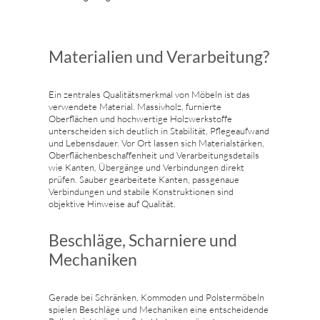
Materialien und Verarbeitung?
Ein zentrales Qualitätsmerkmal von Möbeln ist das
verwendete Material. Massivholz, furnierte
Oberflächen und hochwertige Holzwerkstoffe
unterscheiden sich deutlich in Stabilität, Pflegeaufwand
und Lebensdauer. Vor Ort lassen sich Materialstärken,
Oberflächenbeschaffenheit und Verarbeitungsdetails
wie Kanten, Übergänge und Verbindungen direkt
prüfen. Sauber gearbeitete Kanten, passgenaue
Verbindungen und stabile Konstruktionen sind
objektive Hinweise auf Qualität.
Beschläge, Scharniere und
Mechaniken
Gerade bei Schränken, Kommoden und Polstermöbeln
spielen Beschläge und Mechaniken eine entscheidende