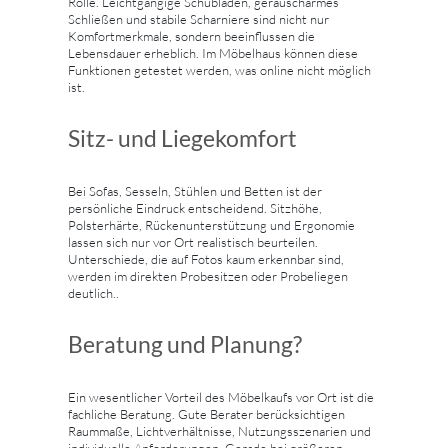
Rolle. Leichtgängige Schubladen, geräuscharmes
Schließen und stabile Scharniere sind nicht nur
Komfortmerkmale, sondern beeinflussen die
Lebensdauer erheblich. Im Möbelhaus können diese
Funktionen getestet werden, was online nicht möglich
ist.
Sitz- und Liegekomfort
Bei Sofas, Sesseln, Stühlen und Betten ist der
persönliche Eindruck entscheidend. Sitzhöhe,
Polsterhärte, Rückenunterstützung und Ergonomie
lassen sich nur vor Ort realistisch beurteilen.
Unterschiede, die auf Fotos kaum erkennbar sind,
werden im direkten Probesitzen oder Probeliegen
deutlich..
Beratung und Planung?
Ein wesentlicher Vorteil des Möbelkaufs vor Ort ist die
fachliche Beratung. Gute Berater berücksichtigen
Raummaße, Lichtverhältnisse, Nutzungsszenarien und
individuelle Anforderungen. Gerade bei größeren