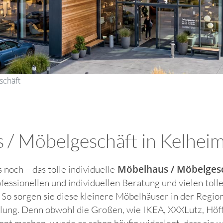
schäft
 Möbelgeschäft in Kelheim f
Möbelhaus / Möbelgesch
s noch – das tolle individuelle
ofessionellen und individuellen Beratung und vielen tol
So sorgen sie diese kleinere Möbelhäuser in der Region 
ung. Denn obwohl die Großen, wie IKEA, XXXLutz, Höffn
nt machen, wurde es schon häufig widerlegt, dass sie 