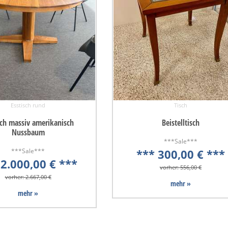
Esstisch rund
Tisch
sch massiv amerikanisch
Beistelltisch
Nussbaum
***Sale***
***Sale***
*** 300,00 € ***
 2.000,00 € ***
vorher: 556,00 €
vorher: 2.667,00 €
mehr »
mehr »