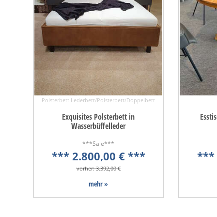
Polsterbett Lederbett/Polsterbett/Doppelbett
Exquisites Polsterbett in
Essti
Wasserbüffelleder
***Sale***
*** 2.800,00 € ***
***
vorher: 3.392,00 €
mehr »