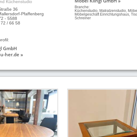
Möbel Klingl GmbH »
nd Küchenstudio
Branche:
Straße 36
Küchenstudio, Matratzenstudio, Möb
allersdorf-Pfaffenberg
Möbelgeschäft Einrichtungshaus, Tisc
72 - 5588
Schreiner
 72 / 66 58
ofil:
gl GmbH
u-her.de »