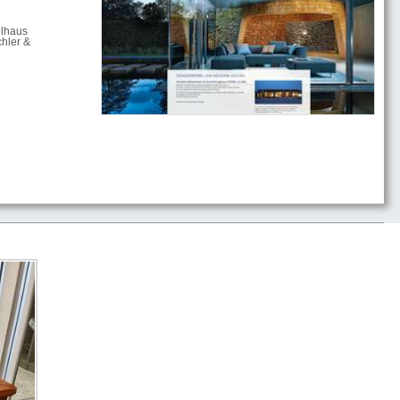
elhaus
hler &