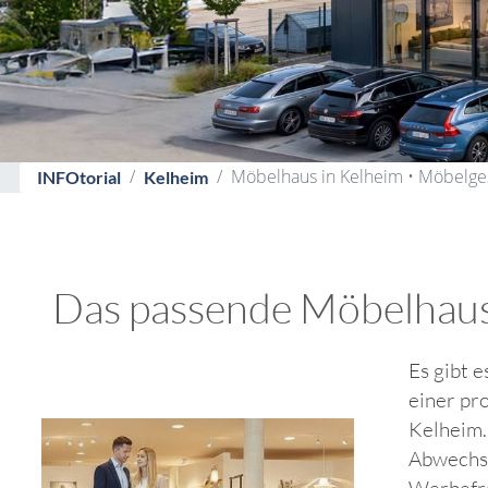
Möbelhaus in Kelheim • Möbelge
INFOtorial
Kelheim
Das passende Möbelhaus /
Es gibt e
einer pr
Kelheim. 
Abwechsl
Werbefro