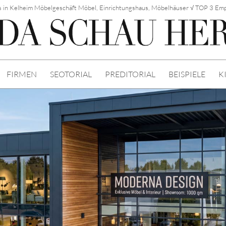
 in Kelheim Möbelgeschäft Möbel, Einrichtungshaus, Möbelhäuser √ TOP 3 Em
FIRMEN
SEOTORIAL
PREDITORIAL
BEISPIELE
K