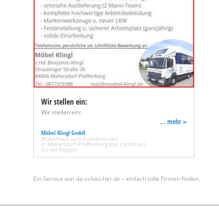
Wir stellen ein:
Wir stellen ein:
... mehr »
Möbel Klingl GmbH
Möbelhaus und Küchenstudio
in Mallersdorf-Pfaffenberg (bei Landshut)
für die Region
Ein Service von da-schau-her.de – einfach tolle Firmen finden.