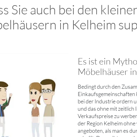
s Sie auch bei den kleine
elhäusern in Kelheim sup
Es ist ein Myth
Möbelhäuser in
Bedingt durch den Zusamm
Einkaufsgemeinschaften k
bei der Industrie ordern
und das ohne mit zeitlich 
Verkaufspreise zu werben
der Region Kelheim ohne
angeboten, als man es du