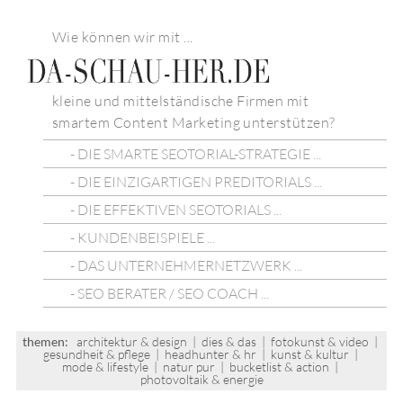
Wie können wir mit ...
kleine und mittelständische Firmen mit
smartem Content Marketing unterstützen?
- DIE SMARTE SEOTORIAL-STRATEGIE ...
- DIE EINZIGARTIGEN PREDITORIALS ...
- DIE EFFEKTIVEN SEOTORIALS ...
- KUNDENBEISPIELE ...
- DAS UNTERNEHMERNETZWERK ...
- SEO BERATER / SEO COACH ...
themen:
architektur & design
|
dies & das
|
fotokunst & video
|
gesundheit & pflege
|
headhunter & hr
|
kunst & kultur
|
mode & lifestyle
|
natur pur
|
bucketlist & action
|
photovoltaik & energie